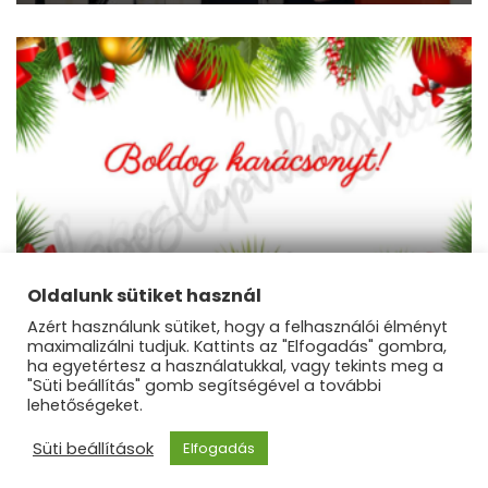
Belföld
A beteljesült várakozás
Oldalunk sütiket használ
Azért használunk sütiket, hogy a felhasználói élményt
maximalizálni tudjuk. Kattints az "Elfogadás" gombra,
ha egyetértesz a használatukkal, vagy tekints meg a
"Süti beállítás" gomb segítségével a további
lehetőségeket.
©Dunakanyar Régió |
Blossom Mommy Blog |
Süti beállítások
Elfogadás
Fejlesztette
Blossom Themes
.Készítette:
WordPress
.