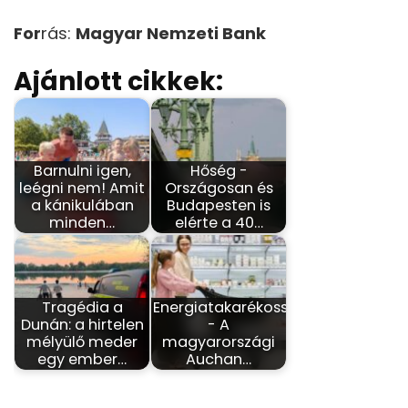
For
rás:
Magyar Nemzeti Bank
Ajánlott cikkek:
Barnulni igen,
Hőség -
leégni nem! Amit
Országosan és
a kánikulában
Budapesten is
minden…
elérte a 40…
Tragédia a
Energiatakarékosság
Dunán: a hirtelen
- A
mélyülő meder
magyarországi
egy ember…
Auchan…