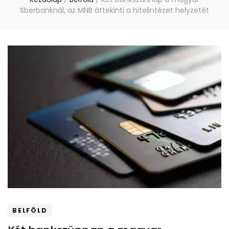
Sberbanknál, az MNB áttekinti a hitelintézet helyzetét
BELFÖLD