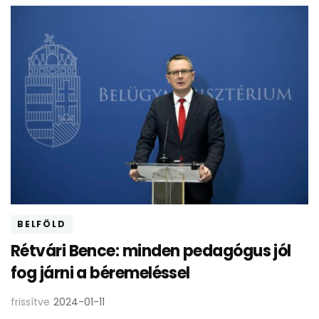
BELFÖLD
Rétvári Bence: minden pedagógus jól
fog járni a béremeléssel
frissítve
2024-01-11