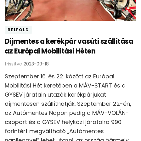
BELFÖLD
Díjmentes a kerékpár vasúti szállítása
az Európai Mobilitási Héten
frissítve
2023-09-18
Szeptember 16. és 22. között az Európai
Mobilitási Hét keretében a MÁV-START és a
GYSEV járatain utazók kerékpárjukat
díjmentesen szállíthatják. Szeptember 22-én,
az Autómentes Napon pedig a MÁV-VOLÁN-
csoport és a GYSEV helyközi járataira 990
forintért megváltható „Autómentes
napijeggyel” lehet utazni, az ország bármely