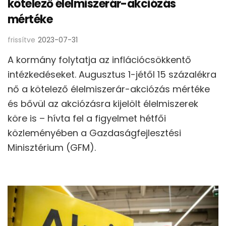
kötelező élelmiszerár-akciózás
mértéke
frissítve
2023-07-31
A kormány folytatja az inflációcsökkentő
intézkedéseket. Augusztus 1-jétől 15 százalékra
nő a kötelező élelmiszerár-akciózás mértéke
és bővül az akciózásra kijelölt élelmiszerek
köre is – hívta fel a figyelmet hétfői
közleményében a Gazdaságfejlesztési
Minisztérium (GFM).