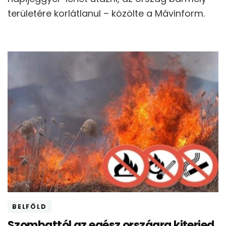
területére korlátlanul – közölte a Mávinform.
BELFÖLD
Szombattól az egész országra kiterjed