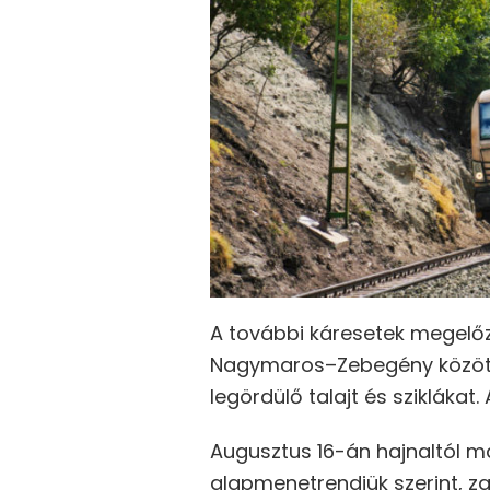
A további káresetek megelő
Nagymaros–Zebegény közötti
legördülő talajt és sziklákat.
Augusztus 16-án hajnaltól m
alapmenetrendjük szerint, z