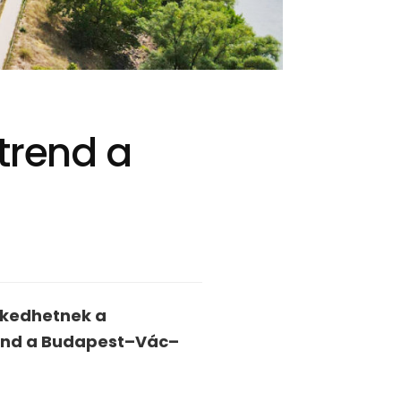
trend a
ekedhetnek a
trend a Budapest–Vác–