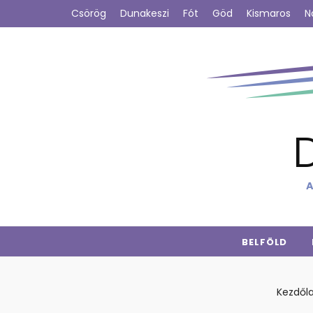
Csörög
Dunakeszi
Fót
Göd
Kismaros
N
A
BELFÖLD
Kezdől