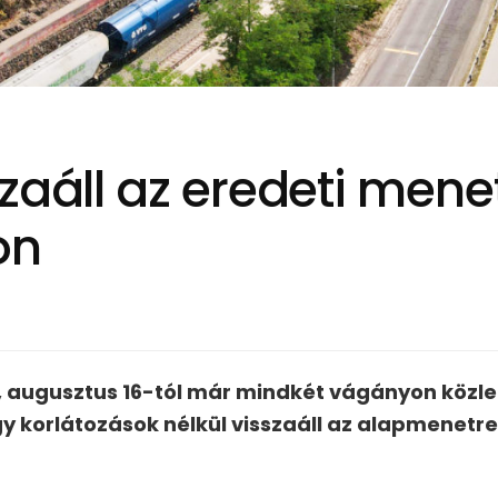
zaáll az eredeti mene
on
, augusztus 16-tól már mindkét vágányon közl
így korlátozások nélkül visszaáll az alapmene