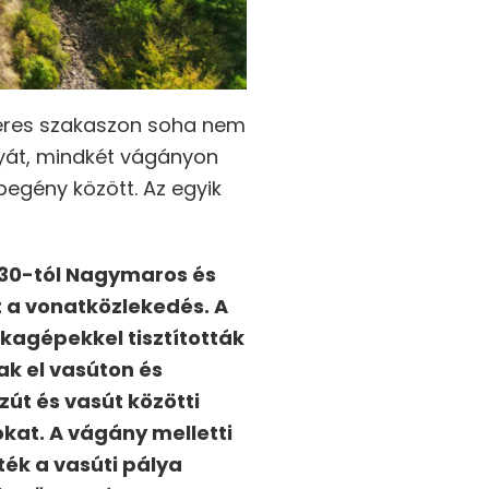
teres szakaszon soha nem
ályát, mindkét vágányon
egény között. Az egyik
s 30-tól Nagymaros és
 a vonatközlekedés. A
kagépekkel tisztították
ak el vasúton és
zút és vasút közötti
okat. A vágány melletti
tték a vasúti pálya