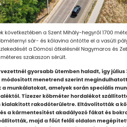
ek következtében a Szent Mihály-hegyről 1700 mé
öbméternyi sár- és kőlavina öntötte el a vasúti p
közlekedését a Dömösi átkelésnél Nagymaros és Zeb
 méteres szakaszon sérült.
ervezettnél gyorsabb ütemben haladt, így júliu
 módosított menetrend szerint megindulhatott
 a munkálatokat, amelyek során speciális mun
aléktól. Tízezer köbméter hordalékot szállított
kialakított rakodóterületre. Eltávolították a kö
lt és a kármentesítést akadályozó fákat és bokr
eállították, majd a főút felőli oldalon megépíte