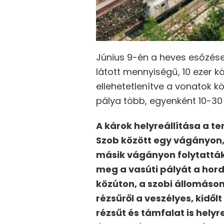
Június 9-én a heves esőzés
látott mennyiségű, 10 ezer k
ellehetetlenítve a vonatok 
pálya több, egyenként 10-30
A károk helyreállítása a t
Szob között egy vágányon,
másik vágányon folytatták
meg a vasúti pályát a hord
közúton, a szobi állomáson 
rézsűről a veszélyes, kidő
rézsűt és támfalat is helyr