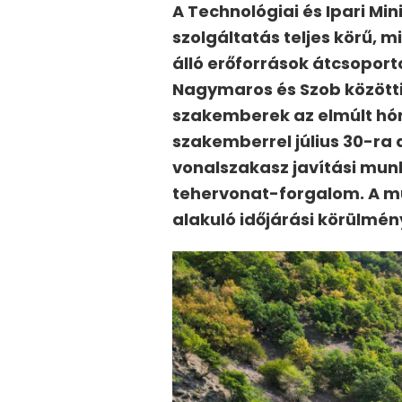
A Technológiai és Ipari Mi
szolgáltatás teljes körű,
álló erőforrások átcsoport
Nagymaros és Szob közötti 
szakemberek az elmúlt hón
szakemberrel július 30-ra 
vonalszakasz javítási munká
tehervonat-forgalom. A m
alakuló időjárási körülmé