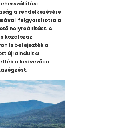
eherszállítási
saság a rendelkezésére
ásával felgyorsította a
ő helyreállítást. A
s közel száz
on is befejezték a
tt újraindult a
ették a kedvezően
kavégzést.