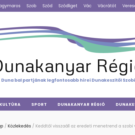
agymaros
Szob
Sződ
Sződliget
Vác
Vácrátót
Veres
Dunakanyar Régi
 Duna bal partjának legfontosabb hírei Dunakeszitől Szob
KULTÚRA
SPORT
DUNAKANYAR RÉGIÓ
DUNAKE
ap
/
Közlekedés
/
Keddtől visszaáll az eredeti menetrend a szobi