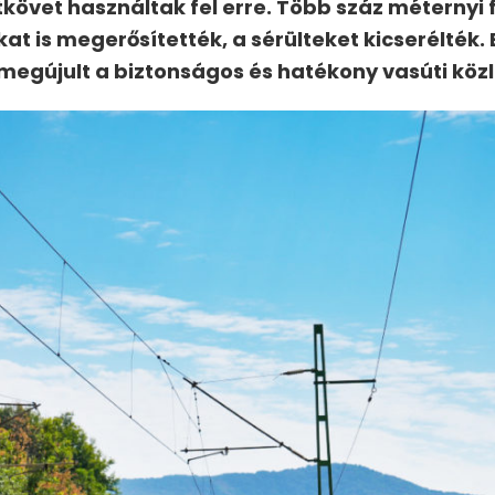
követ használtak fel erre. Több száz méternyi f
kat is megerősítették, a sérülteket kicserélték.
megújult a biztonságos és hatékony vasúti k