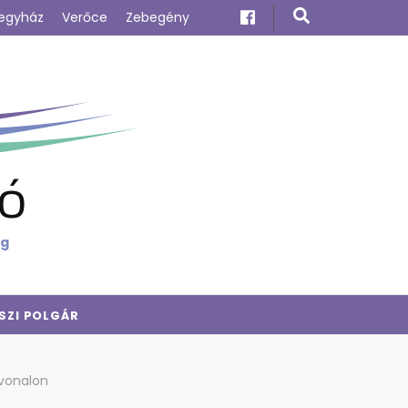
egyház
Verőce
Zebegény
ó
ig
SZI POLGÁR
 vonalon