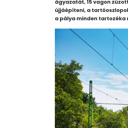
ágyazatát, 15 vagon zúzott
újjáépíteni, a tartóoszlopo
a pálya minden tartozéka 