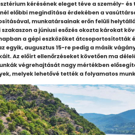
nisztérium kérésének eleget téve a személy- és t
 minél előbbi megindítása érdekében a vasúttár
osításával, munkatársainak erőn felüli helytáll
szakaszon a júniusi esőzés okozta károkat követ
apban a gépi eszközöket átcsoportosították é
az egyik, augusztus 15-re pedig a másik vágány
it. Az előírt ellenőrzéseket követően ma délelő
unkák végrehajtását nagy mértékben elősegít
nyek, melyek lehetővé tették a folyamatos mun