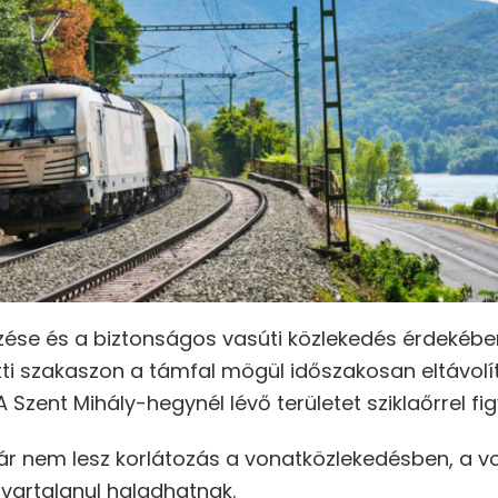
zése és a biztonságos vasúti közlekedés érdekébe
 szakaszon a támfal mögül időszakosan eltávolít
 A Szent Mihály-hegynél lévő területet sziklaőrrel fi
ár nem lesz korlátozás a vonatközlekedésben, a v
avartalanul haladhatnak.