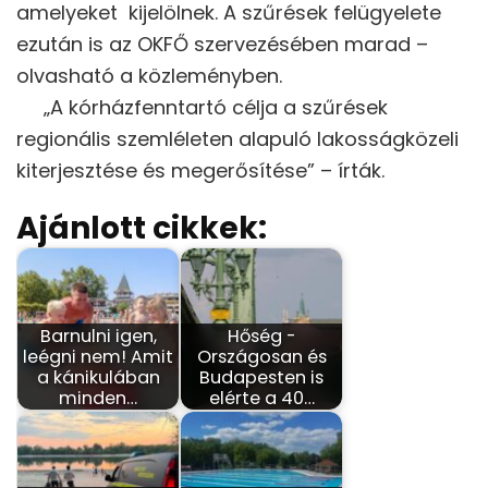
amelyeket kijelölnek. A szűrések felügyelete
ezután is az OKFŐ szervezésében marad –
olvasható a közleményben.
„A kórházfenntartó célja a szűrések
regionális szemléleten alapuló lakosságközeli
kiterjesztése és megerősítése” – írták.
Ajánlott cikkek:
Barnulni igen,
Hőség -
leégni nem! Amit
Országosan és
a kánikulában
Budapesten is
minden…
elérte a 40…