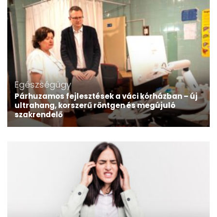
Egészségügy
Párhuzamos fejlesztések a váci kórházban – új
ultrahang, korszerű röntgen és megújuló
szakrendelő