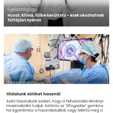
Egészségügy
Huzat, klíma, fülbe került víz – ezek okozhatnak
fülfájást nyáron
Egészségügy
Robotnál is élesebb szemmel dolgoznak
Esztergomban!
Oldalunk sütiket használ
Azért használunk sütiket, hogy a felhasználói élményt
maximalizálni tudjuk. Kattints az "Elfogadás" gombra,
ha egyetértesz a használatukkal, vagy tekints meg a