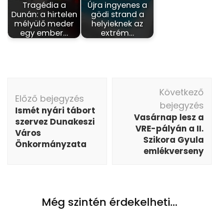
Tragédia a
Újra ingyenes a
Dunán: a hirtelen
gödi strand a
mélyülő meder
helyieknek az
egy ember…
extrém…
Bejegyzés
Következő
navigáció
Előző bejegyzés
bejegyzés
Ismét nyári tábort
Vasárnap lesz a
szervez Dunakeszi
VRE-pályán a II.
Város
Szikora Gyula
Önkormányzata
emlékverseny
Még szintén érdekelheti...