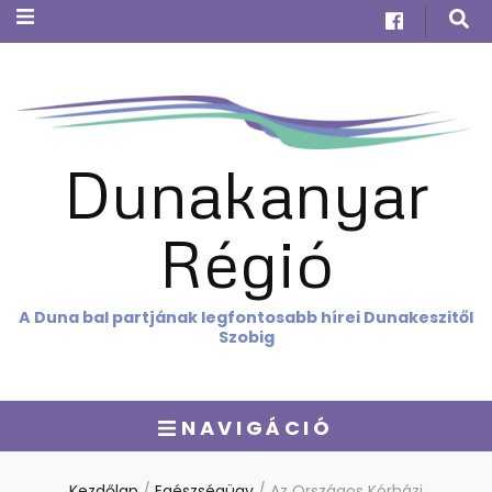
Dunakanyar
Régió
A Duna bal partjának legfontosabb hírei Dunakeszitől
Szobig
NAVIGÁCIÓ
Kezdőlap
/
Egészségügy
/
Az Országos Kórházi