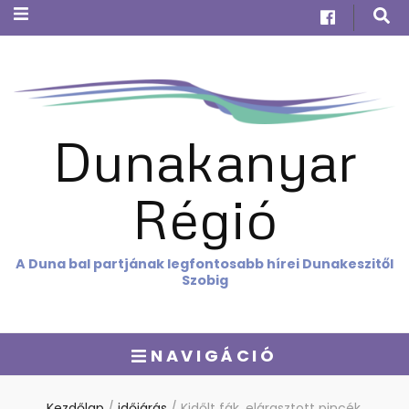
Dunakanyar
Régió
A Duna bal partjának legfontosabb hírei Dunakeszitől
Szobig
NAVIGÁCIÓ
Kezdőlap
/
időjárás
/
Kidőlt fák, elárasztott pincék,