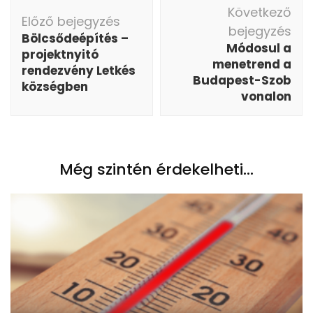
Bejegyzés
Következő
navigáció
Előző bejegyzés
bejegyzés
Bölcsődeépítés –
Módosul a
projektnyitó
menetrend a
rendezvény Letkés
Budapest-Szob
községben
vonalon
Még szintén érdekelheti...