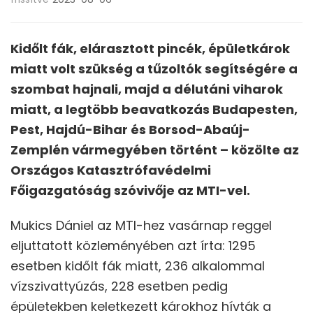
Kidőlt fák, elárasztott pincék, épületkárok
miatt volt szükség a tűzoltók segítségére a
szombat hajnali, majd a délutáni viharok
miatt, a legtöbb beavatkozás Budapesten,
Pest, Hajdú-Bihar és Borsod-Abaúj-
Zemplén vármegyében történt – közölte az
Országos Katasztrófavédelmi
Főigazgatóság szóvivője az MTI-vel.
Mukics Dániel az MTI-hez vasárnap reggel
eljuttatott közleményében azt írta: 1295
esetben kidőlt fák miatt, 236 alkalommal
vízszivattyúzás, 228 esetben pedig
épületekben keletkezett károkhoz hívták a