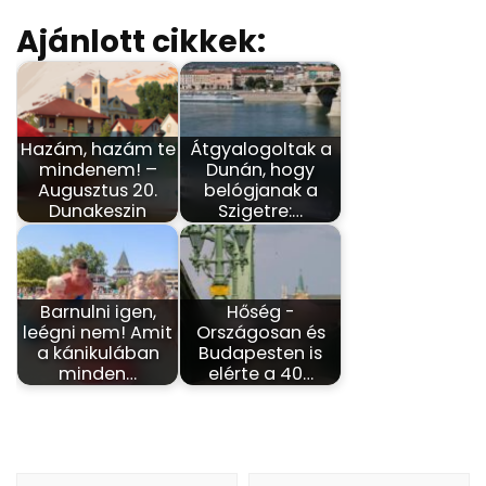
Ajánlott cikkek:
Hazám, hazám te
Átgyalogoltak a
mindenem! –
Dunán, hogy
Augusztus 20.
belógjanak a
Dunakeszin
Szigetre:…
Barnulni igen,
Hőség -
leégni nem! Amit
Országosan és
a kánikulában
Budapesten is
minden…
elérte a 40…