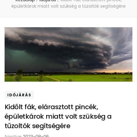
épületkárok miatt volt szükség a tűzoltók segítségére
IDŐJÁRÁS
Kidőlt fák, elárasztott pincék,
épületkárok miatt volt szükség a
tűzoltók segítségére
frissítve
2023-08-06