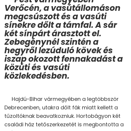
Verőcén, a vasútállomáson
megcsúszott és a vasúti
sínekre dőlt a támfal. A sár
két sínpárt árasztott el.
Zebegénynél szintén a
hegyről lezúduló kövek és
iszap okozott fennakadást a
közúti és vasúti
közlekedésben.
Hajdú-Bihar vármegyében a legtöbbször
Debrecenben, utakra dőlt fák miatt kellett a
tűzoltóknak beavatkozniuk. Hortobágyon két
családi ház tetőszerkezetét is megbontotta a