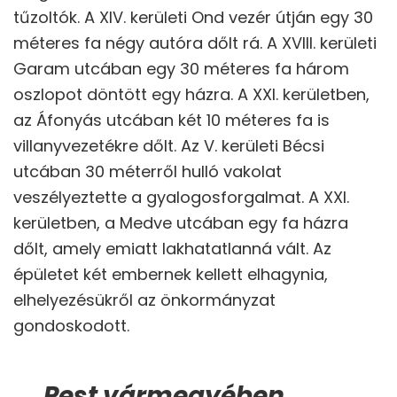
tűzoltók. A XIV. kerületi Ond vezér útján egy 30
méteres fa négy autóra dőlt rá. A XVIII. kerületi
Garam utcában egy 30 méteres fa három
oszlopot döntött egy házra. A XXI. kerületben,
az Áfonyás utcában két 10 méteres fa is
villanyvezetékre dőlt. Az V. kerületi Bécsi
utcában 30 méterről hulló vakolat
veszélyeztette a gyalogosforgalmat. A XXI.
kerületben, a Medve utcában egy fa házra
dőlt, amely emiatt lakhatatlanná vált. Az
épületet két embernek kellett elhagynia,
elhelyezésükről az önkormányzat
gondoskodott.
Pest vármegyében