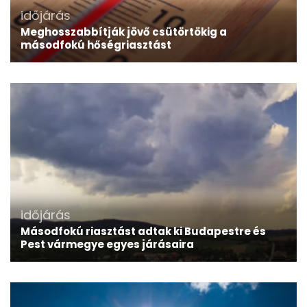
időjárás
Meghosszabbítják jövő csütörtökig a
másodfokú hőségriasztást
időjárás
Másodfokú riasztást adtak ki Budapestre és
Pest vármegye egyes járásaira