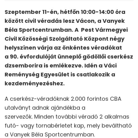
Szeptember 11-én, hétfőn 10:00-14:00 óra
között civil véradás lesz Vácon, a Vanyek
Béla Sportcentrumban. A Pest Vármegyei
Civil Közösségi Szolgáltató Központ négy
helyszínen várja az önkéntes véradókat
a 90. évfordulóját ünneplő gödöllői cserkész
dzsemborira is emlékezve. Idén a Váci
Reménység Egyesület is csatlakozik a
kezdeményezéshez.
A cserkész-véradóknak 2.000 forintos CBA
utalványt adnak ajándékba a
szervezők. Minden további véradó 2 alkalmas
futó- vagy tornabérletet kap, mely beváltható
a Vanyek Béla Sportcentrumban.