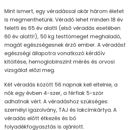
Mint ismert, egy véradással akár három életet
is megmenthetünk. Véradó lehet minden 18 év
feletti és 65 év alatti (első véradás esetében
60 év alatti!), 50 kg testtömeget meghaladó,
magát egészségesnek érző ember. A véradást
egészségi állapotra vonatkozó kérdőív
kitöltése, hemoglobinszint mérés és orvosi
vizsgálat előzi meg.
Két véradás között 56 napnak kell eltelnie, a
nők egy évben 4-szer, a férfiak 5-ször
adhatnak vért. A véradáshoz szükséges:
személyi igazolvány, TAJ és lakcímkártya. A
véradás előtt étkezés és bő
folyadékfogyasztás is ajánlott.