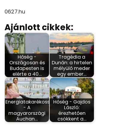
0627.hu
Ajánlott cikkek:
Hőség -
Tragédia a
Országosan és
Dunán: a hirtelen
Budapesten is
mélyülő meder
elérte a 40…
egy ember…
Energiatakarékosság
Hőség - Gajdos
- A
László:
magyarországi
érezhetően
Auchan…
csökkent a…