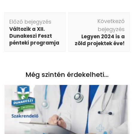
Bejegyzés
Következő
Előző bejegyzés
navigáció
Változik a XII.
bejegyzés
Dunakeszi Feszt
Legyen 2024 is a
pénteki programja
zöld projektek éve!
Még szintén érdekelheti...