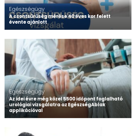
Egészségügy
A csontsűrűség mérése 40 éves kor felett
évente ajánlott
Egészségügy
Az idei évre még közel 5500 időpont foglalható
urológiai vizsgálatra az EgészségAblak
applikációval