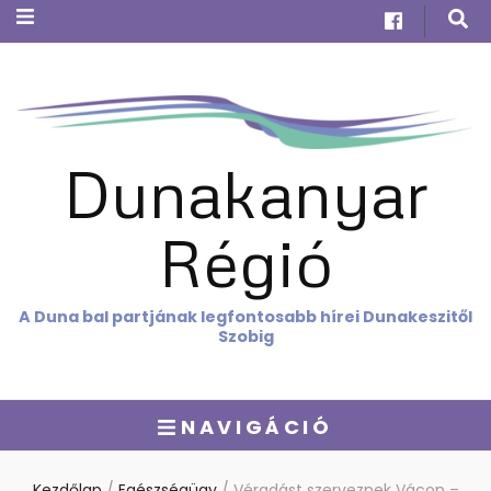
Dunakanyar
Régió
A Duna bal partjának legfontosabb hírei Dunakeszitől
Szobig
NAVIGÁCIÓ
Kezdőlap
/
Egészségügy
/
Véradást szerveznek Vácon –