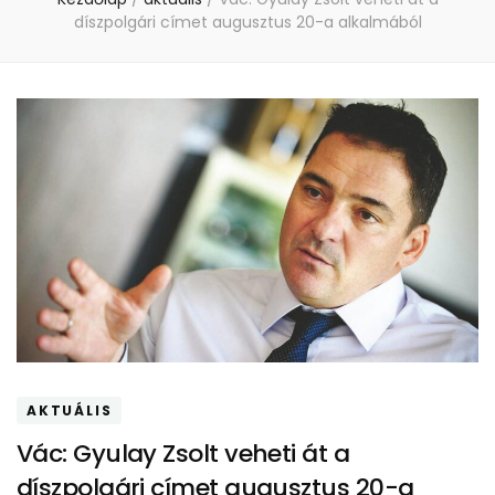
díszpolgári címet augusztus 20-a alkalmából
AKTUÁLIS
Vác: Gyulay Zsolt veheti át a
díszpolgári címet augusztus 20-a