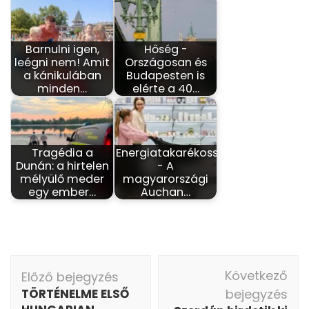
Barnulni igen,
Hőség -
leégni nem! Amit
Országosan és
a kánikulában
Budapesten is
minden…
elérte a 40…
Tragédia a
Energiatakarékosság
Dunán: a hirtelen
- A
mélyülő meder
magyarországi
egy ember…
Auchan…
Bejegyzés
Következő
Előző bejegyzés
navigáció
TÖRTÉNELME ELSŐ
bejegyzés