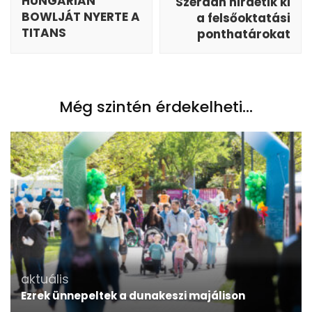
HUNGARIAN
Szerdán hirdetik ki
BOWLJÁT NYERTE A
a felsőoktatási
TITANS
ponthatárokat
Még szintén érdekelheti...
aktuális
Ezrek ünnepeltek a dunakeszi majálison