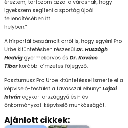
éreztem, tartozom azzal a városnak, hogy
igyekszem segíteni a sportág újbóli
fellendítésében itt
helyben.”
A hírportál beszámolt arról is, hogy egyéni Pro
Urbe kitüntetésben részesül
Dr. Huszágh
Hedvig
gyermekorvos és
Dr. Kovács
Tibor
korábbi címzetes főjegyző.
Posztumusz Pro Urbe kitüntetéssel ismerte el a
képviselő-testület a tavasszal elhunyt
Lajtai
István
egykori országgyűlési- és
önkormányzati képviselő munkásságát.
Ajánlott cikkek: