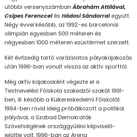
utóbbi versenyszámban
Ábrahám Attilával,
Csipes Ferenccel
és
Hódosi Sándorral
együtt.
Négy évvel később, az 1992-es barcelonai
olimpián egyesben 500 méteren és
négyesben 1000 méteren ezüstérmet szerzett.
Két évtizedig tartó varázslatos pályakajakozás
után 1996-ban vonult vissza az aktív sporttól.
Még aktív kajakosként végezte el a
Testnevelési Főiskola szakedzői szakát 1991-
ben, ill. később a Külkereskedelmi Főiskolát.
1994-ben rövid ideig próbálkozott a politikai
pályával, a Szabad Demokraták
Szövetségének országgyűlési képviselő-
jelöltje volt. 1996-ban az Arena