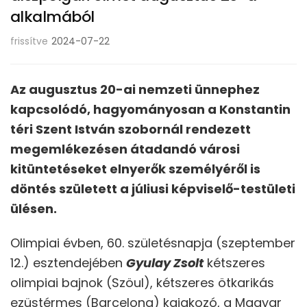
alkalmából
frissítve
2024-07-22
Az augusztus 20-ai nemzeti ünnephez
kapcsolódó, hagyományosan a Konstantin
téri Szent István szobornál rendezett
megemlékezésen átadandó városi
kitüntetéseket elnyerők személyéről is
döntés született a júliusi képviselő-testületi
ülésen.
Olimpiai évben, 60. születésnapja (szeptember
12.) esztendejében
Gyulay Zsolt
kétszeres
olimpiai bajnok (Szöul), kétszeres ötkarikás
ezüstérmes (Barcelona) kajakozó, a Magyar