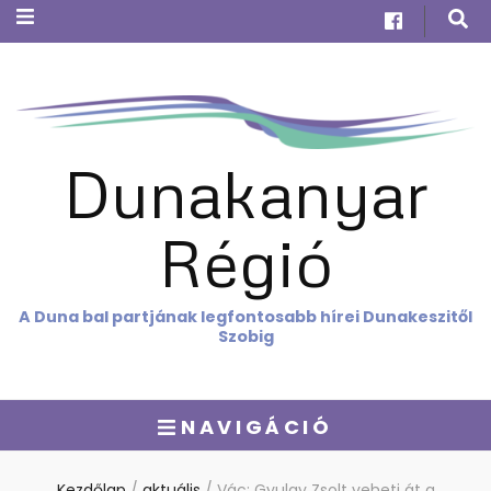
Dunakanyar
Régió
A Duna bal partjának legfontosabb hírei Dunakeszitől
Szobig
NAVIGÁCIÓ
Kezdőlap
/
aktuális
/
Vác: Gyulay Zsolt veheti át a