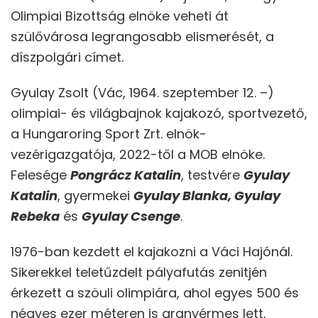
Olimpiai Bizottság elnöke veheti át
szülővárosa legrangosabb elismerését, a
díszpolgári címet.
Gyulay Zsolt (Vác, 1964. szeptember 12. –)
olimpiai- és világbajnok kajakozó, sportvezető,
a Hungaroring Sport Zrt. elnök-
vezérigazgatója, 2022-től a MOB elnöke.
Felesége
Pongrácz Katalin
, testvére
Gyulay
Katalin
, gyermekei
Gyulay Blanka, Gyulay
Rebeka
és
Gyulay Csenge
.
1976-ban kezdett el kajakozni a Váci Hajónál.
Sikerekkel teletűzdelt pályafutás zenitjén
érkezett a szöuli olimpiára, ahol egyes 500 és
négyes ezer méteren is aranyérmes lett,