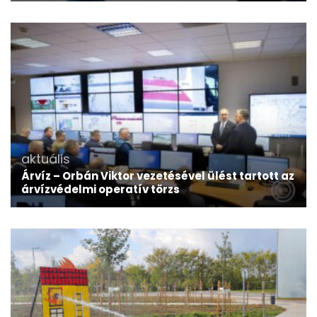
aktuális
Árvíz – Orbán Viktor vezetésével ülést tartott az
árvízvédelmi operatív törzs