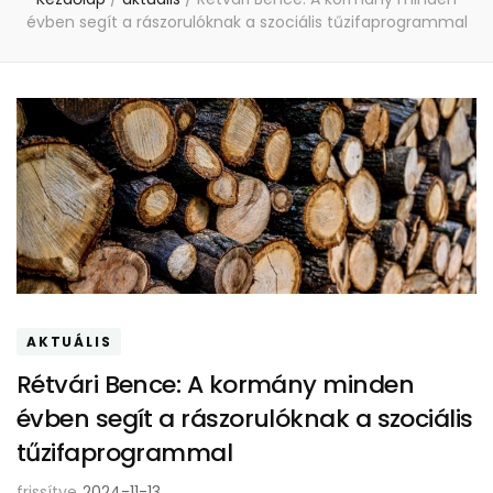
évben segít a rászorulóknak a szociális tűzifaprogrammal
AKTUÁLIS
Rétvári Bence: A kormány minden
évben segít a rászorulóknak a szociális
tűzifaprogrammal
frissítve
2024-11-13