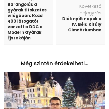
navigáció
Barangolás a
Következő
gyárak titokzatos
bejegyzés
világában: Közel
Diák nyílt napok a
400 látogatót
IV. Béla Király
vonzott a DDC a
Gimnáziumban
Modern Gyárak
Éjszakáján
Még szintén érdekelheti...