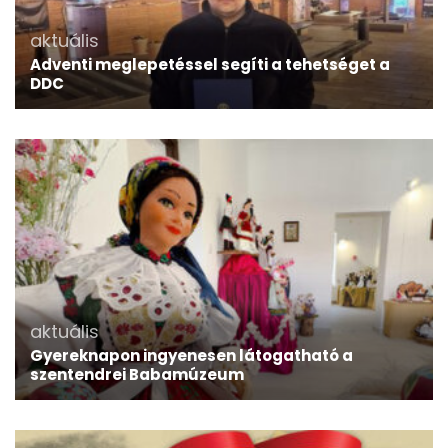
aktuális
Adventi meglepetéssel segíti a tehetséget a
DDC
aktuális
Gyereknapon ingyenesen látogatható a
szentendrei Babamúzeum