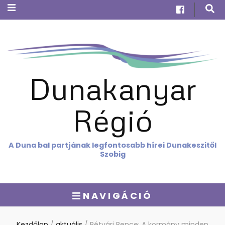
Dunakanyar
Régió
A Duna bal partjának legfontosabb hírei Dunakeszitől
Szobig
NAVIGÁCIÓ
Kezdőlap
/
aktuális
/
Rétvári Bence: A kormány minden