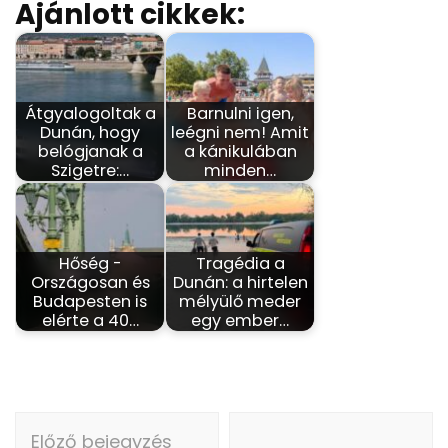
Ajánlott cikkek:
Átgyalogoltak a
Barnulni igen,
Dunán, hogy
leégni nem! Amit
belógjanak a
a kánikulában
Szigetre:…
minden…
Hőség -
Tragédia a
Országosan és
Dunán: a hirtelen
Budapesten is
mélyülő meder
elérte a 40…
egy ember…
Bejegyzés
Előző bejegyzés