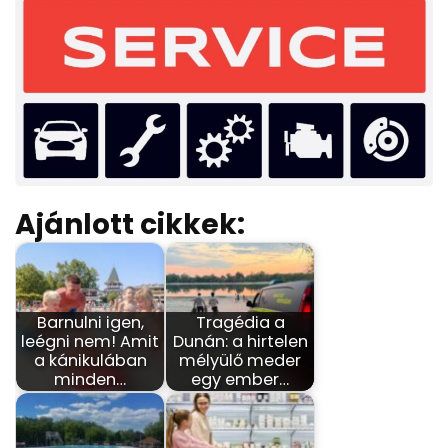
Ajánlott cikkek:
Barnulni igen,
Tragédia a
leégni nem! Amit
Dunán: a hirtelen
a kánikulában
mélyülő meder
minden…
egy ember…