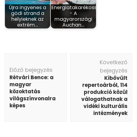
Újra ingyenes a
Energiatakarékosság
gödi strand a
- A
helyieknek az
magyarországi
extrém…
Auchan…
Bejegyzés
Következő
navigáció
Előző bejegyzés
bejegyzés
Rétvári Bence: a
Kibővült
magyar
repertoárból, 114
közoktatás
produkció közül
világszínvonalra
válogathatnak a
képes
vidéki kulturális
intézmények