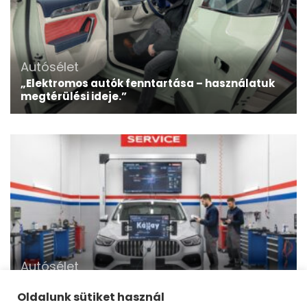
Autósélet
„Elektromos autók fenntartása – használatuk
megtérülési ideje.”
Autósélet
Az autózás őrangyalai: Az ADAS rendszerek
világa és a precíziós kalibrálás jövője
Oldalunk sütiket használ