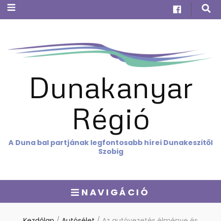
Dunakanyar
Régió
A Duna bal partjának legfontosabb hírei Dunakeszitől
Szobig
NAVIGÁCIÓ
Kezdőlap
/
Autósélet
/
Az autóvezetés élménye és