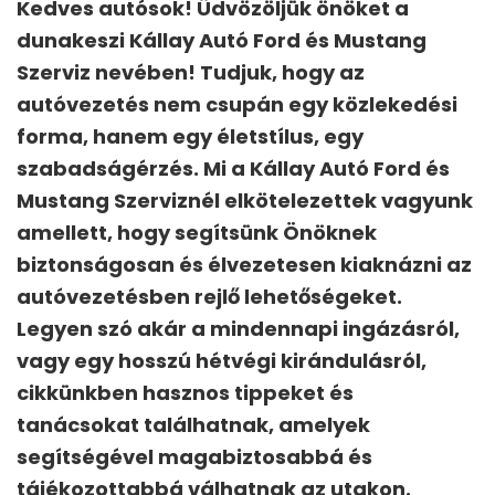
Kedves autósok! Üdvözöljük önöket a
dunakeszi Kállay Autó Ford és Mustang
Szerviz nevében! Tudjuk, hogy az
autóvezetés nem csupán egy közlekedési
forma, hanem egy életstílus, egy
szabadságérzés. Mi a Kállay Autó Ford és
Mustang Szerviznél elkötelezettek vagyunk
amellett, hogy segítsünk Önöknek
biztonságosan és élvezetesen kiaknázni az
autóvezetésben rejlő lehetőségeket.
Legyen szó akár a mindennapi ingázásról,
vagy egy hosszú hétvégi kirándulásról,
cikkünkben hasznos tippeket és
tanácsokat találhatnak, amelyek
segítségével magabiztosabbá és
tájékozottabbá válhatnak az utakon.