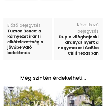
Bejegyzés
Következő
Előző bejegyzés
navigáció
Tuzson Bence: a
bejegyzés
környezet iránti
Dupla világbajnoki
elkötelezettség a
aranyat nyert a
jövőbe való
nagymarosi GaBko
befektetés
Chili Texasban
Még szintén érdekelheti...