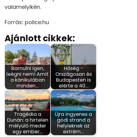
valamelyikén.
Forrás: police.hu
Ajánlott cikkek:
Barnulni igen,
Hőség -
leégni nem! Amit
Országosan és
a kánikulában
Budapesten is
minden…
elérte a 40…
Tragédia a
Újra ingyenes a
Dunán: a hirtelen
gödi strand a
mélyülő meder
helyieknek az
egy ember…
extrém…