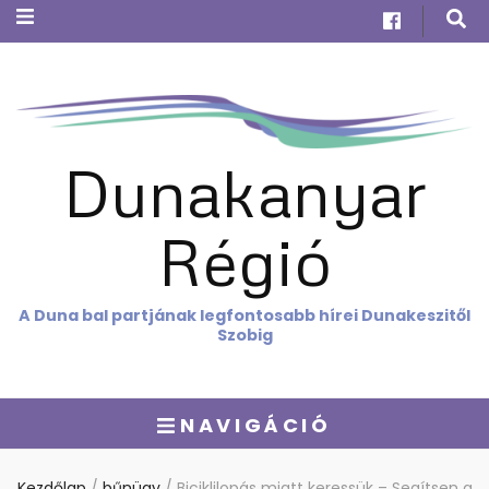
Dunakanyar
Régió
A Duna bal partjának legfontosabb hírei Dunakeszitől
Szobig
NAVIGÁCIÓ
Kezdőlap
/
bűnügy
/
Biciklilopás miatt keressük – Segítsen a