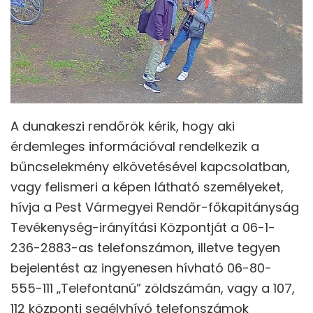
A dunakeszi rendőrök kérik, hogy aki
érdemleges információval rendelkezik a
bűncselekmény elkövetésével kapcsolatban,
vagy felismeri a képen látható személyeket,
hívja a Pest Vármegyei Rendőr-főkapitányság
Tevékenység-irányítási Központját a 06-1-
236-2883-as telefonszámon, illetve tegyen
bejelentést az ingyenesen hívható 06-80-
555-111 „Telefontanú” zöldszámán, vagy a 107,
112 központi segélyhívó telefonszámok