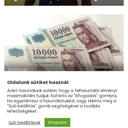
bűnügy
Lebuktatták a kristályhálózat vezetőjét – újabb
gyanúsított rendőrkézen
Oldalunk sütiket használ
Azért használunk sütiket, hogy a felhasználói élményt
maximalizálni tudjuk. Kattints az "Elfogadás" gombra,
ha egyetértesz a használatukkal, vagy tekints meg a
"Süti beállítás" gomb segítségével a további
lehetőségeket.
©Dunakanyar Régió |
Blossom Mommy Blog |
Süti beállítások
Elfogadás
Fejlesztette
Blossom Themes
.Készítette:
WordPress
.