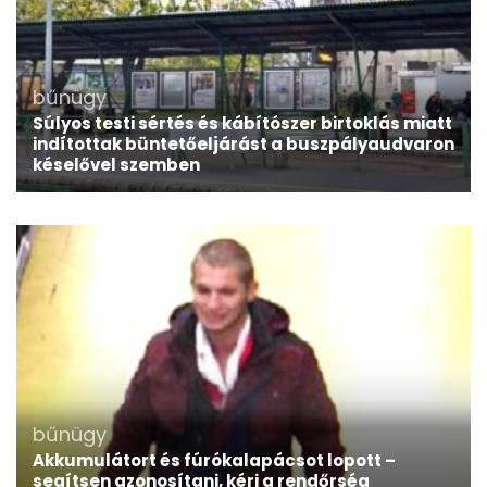
bűnügy
Súlyos testi sértés és kábítószer birtoklás miatt
indítottak büntetőeljárást a buszpályaudvaron
késelővel szemben
bűnügy
Akkumulátort és fúrókalapácsot lopott –
segítsen azonosítani, kéri a rendőrség