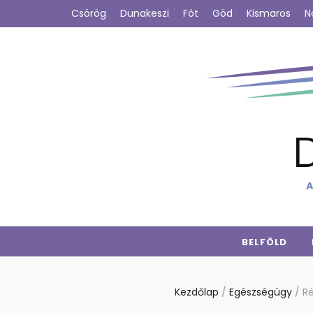
Csörög
Dunakeszi
Fót
Göd
Kismaros
N
A
BELFÖLD
Kezdőlap
/
Egészségügy
/
Ré