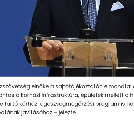
szövetség elnöke a sajtótájékoztatón elmondta: 
ontos a kórházi infrastruktúra, épületek mellett a
ve tartó kórházi egészségmegőrzési program is hoz
tának javításához – jelezte.