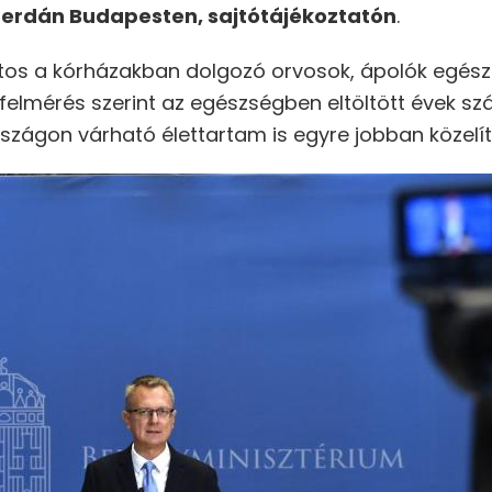
zerdán Budapesten, sajtótájékoztatón
.
ontos a kórházakban dolgozó orvosok, ápolók egé
lmérés szerint az egészségben eltöltött évek sz
szágon várható élettartam is egyre jobban közelít