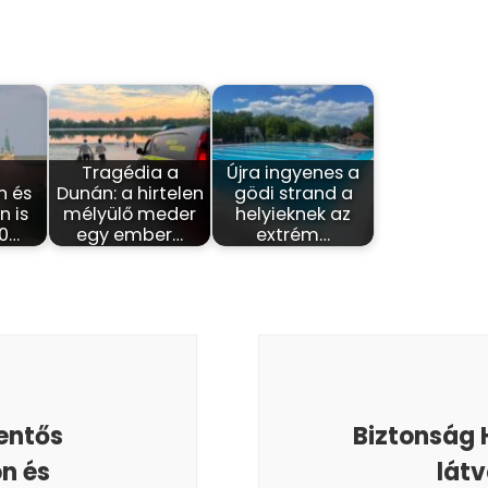
-
Tragédia a
Újra ingyenes a
n és
Dunán: a hirtelen
gödi strand a
 is
mélyülő meder
helyieknek az
40…
egy ember…
extrém…
lentős
Biztonság 
on és
lát