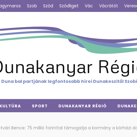
agymaros
Szob
Sződ
Sződliget
Vác
Vácrátót
Veres
Dunakanyar Régi
 Duna bal partjának legfontosabb hírei Dunakeszitől Szob
KULTÚRA
SPORT
DUNAKANYAR RÉGIÓ
DUNAKE
tvári Bence: 75 millió forinttal támogatja a kormány a kórházi 