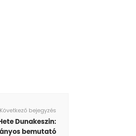
Következő bejegyzés
Hete Dunakeszin:
ványos bemutató