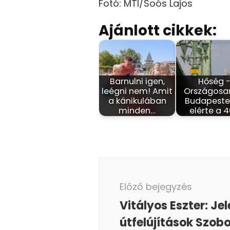
Fotó: MTI/Soós Lajos
Ajánlott cikkek:
Barnulni igen,
Hőség 
leégni nem! Amit
Országosa
a kánikulában
Budapesten
minden…
elérte a 
Bejegyzés
navigáció
Előző bejegyzés
Vitályos Eszter: Je
útfelújítások Szob