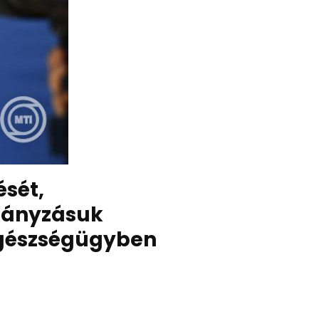
sét,
ohányzásuk
 egészségügyben