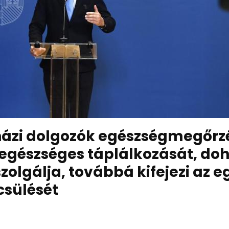
ázi dolgozók egészségmegőrzé
 egészséges táplálkozását, d
szolgálja, továbbá kifejezi az
sülését