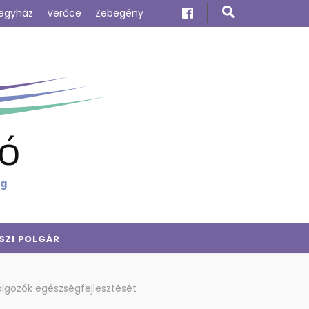
egyház
Verőce
Zebegény
ó
ig
SZI POLGÁR
dolgozók egészségfejlesztését