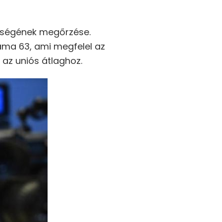
szségének megőrzése.
áma 63, ami megfelel az
 az uniós átlaghoz.