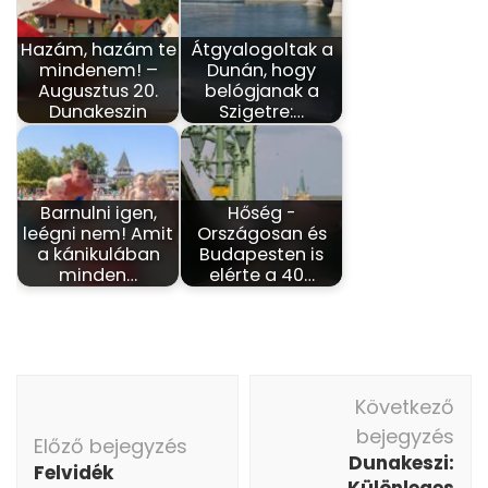
Hazám, hazám te
Átgyalogoltak a
mindenem! –
Dunán, hogy
Augusztus 20.
belógjanak a
Dunakeszin
Szigetre:…
Barnulni igen,
Hőség -
leégni nem! Amit
Országosan és
a kánikulában
Budapesten is
minden…
elérte a 40…
Bejegyzés
Következő
navigáció
bejegyzés
Előző bejegyzés
Dunakeszi:
Felvidék