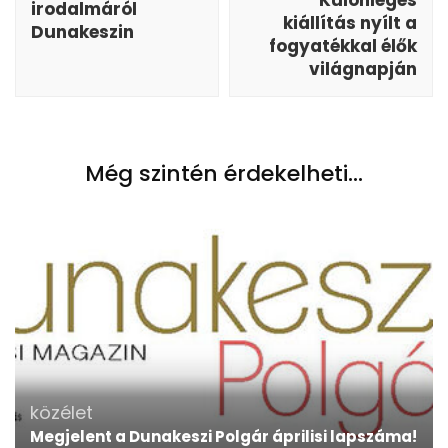
Különleges
irodalmáról
kiállítás nyílt a
Dunakeszin
fogyatékkal élők
világnapján
Még szintén érdekelheti...
közélet
Megjelent a Dunakeszi Polgár áprilisi lapszáma!