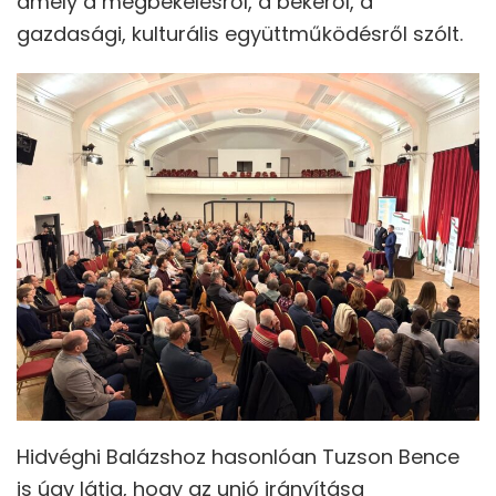
amely a megbékélésről, a békéről, a
gazdasági, kulturális együttműködésről szólt.
Hidvéghi Balázshoz hasonlóan Tuzson Bence
is úgy látja, hogy az unió irányítása