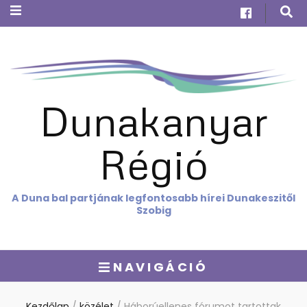
Dunakanyar
Régió
A Duna bal partjának legfontosabb hírei Dunakeszitől
Szobig
NAVIGÁCIÓ
Kezdőlap
/
közélet
/
Háborúellenes fórumot tartottak