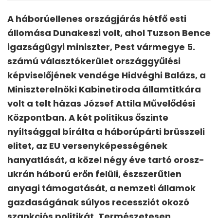
A háborúellenes országjárás hétfő esti
állomása Dunakeszi volt, ahol Tuzson Bence
igazságügyi miniszter, Pest vármegye 5.
számú választókerület országgyűlési
képviselőjének vendége Hidvéghi Balázs, a
Miniszterelnöki Kabinetiroda államtitkára
volt a telt házas József Attila Művelődési
Központban. A két politikus őszinte
nyíltsággal bírálta a háborúpárti brüsszeli
elitet, az EU versenyképességének
hanyatlását, a közel négy éve tartó orosz-
ukrán háború erőn felüli, észszerűtlen
anyagi támogatását, a nemzeti államok
gazdaságának súlyos recessziót okozó
szankciós politikát. Természetesen