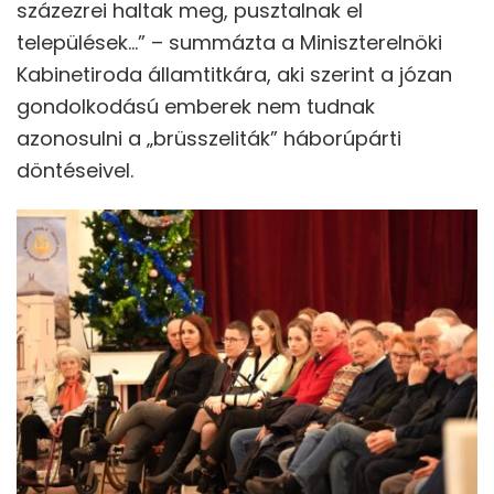
százezrei haltak meg, pusztalnak el
települések…” – summázta a Miniszterelnöki
Kabinetiroda államtitkára, aki szerint a józan
gondolkodású emberek nem tudnak
azonosulni a „brüsszeliták” háborúpárti
döntéseivel.