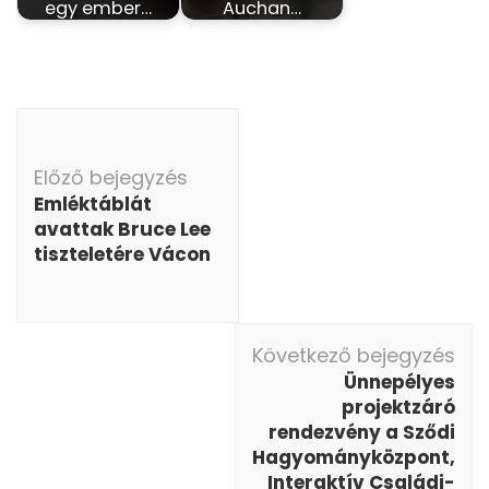
egy ember…
Auchan…
Bejegyzés
navigáció
Előző bejegyzés
Emléktáblát
avattak Bruce Lee
tiszteletére Vácon
Következő bejegyzés
Ünnepélyes
projektzáró
rendezvény a Sződi
Hagyományközpont,
Interaktív Családi-