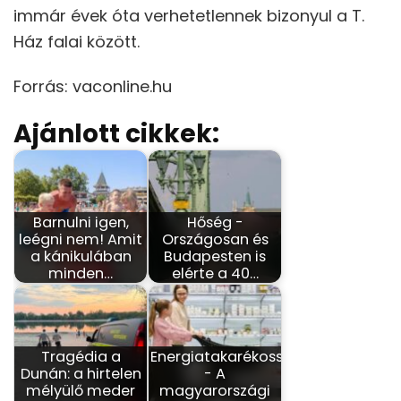
immár évek óta verhetetlennek bizonyul a T.
Ház falai között.
Forrás: vaconline.hu
Ajánlott cikkek:
Barnulni igen,
Hőség -
leégni nem! Amit
Országosan és
a kánikulában
Budapesten is
minden…
elérte a 40…
Tragédia a
Energiatakarékosság
Dunán: a hirtelen
- A
mélyülő meder
magyarországi