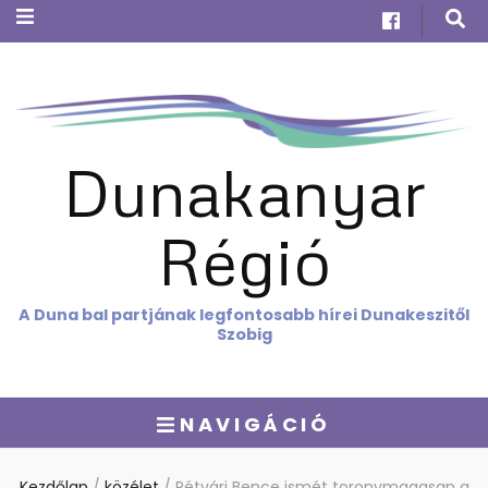
Dunakanyar
Régió
A Duna bal partjának legfontosabb hírei Dunakeszitől
Szobig
NAVIGÁCIÓ
Kezdőlap
/
közélet
/
Rétvári Bence ismét toronymagasan a