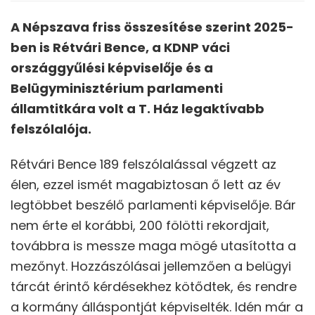
A Népszava friss összesítése szerint 2025-
ben is Rétvári Bence, a KDNP váci
országgyűlési képviselője és a
Belügyminisztérium parlamenti
államtitkára volt a T. Ház legaktívabb
felszólalója.
Rétvári Bence 189 felszólalással végzett az
élen, ezzel ismét magabiztosan ő lett az év
legtöbbet beszélő parlamenti képviselője. Bár
nem érte el korábbi, 200 fölötti rekordjait,
továbbra is messze maga mögé utasította a
mezőnyt. Hozzászólásai jellemzően a belügyi
tárcát érintő kérdésekhez kötődtek, és rendre
a kormány álláspontját képviselték. Idén már a