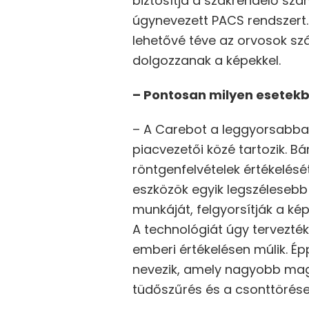
biztosítja a szakrendelő sz
úgynevezett PACS rendszert.
lehetővé téve az orvosok sz
dolgozzanak a képekkel.
– Pontosan milyen esetekben
– A Carebot a leggyorsabban
piacvezetői közé tartozik. B
röntgenfelvételek értékelés
eszközök egyik legszélesebb 
munkáját, felgyorsítják a ké
A technológiát úgy tervezt
emberi értékelésen múlik. É
nevezik, amely nagyobb maga
tüdőszűrés és a csonttörések