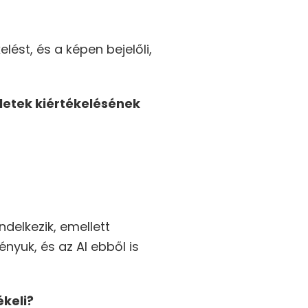
lést, és a képen bejelőli,
letek kiértékelésének
delkezik, emellett
nyuk, és az AI ebből is
ékeli?