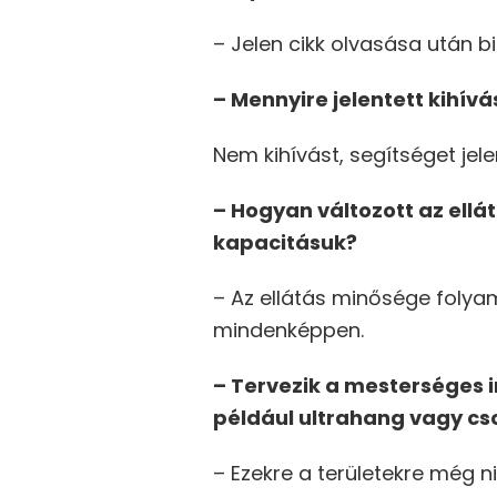
– Jelen cikk olvasása után b
– Mennyire jelentett kihí
Nem kihívást, segítséget jele
– Hogyan változott az ellá
kapacitásuk?
– Az ellátás minősége folyam
mindenképpen.
– Tervezik a mesterséges i
például ultrahang vagy c
– Ezekre a területekre még ni