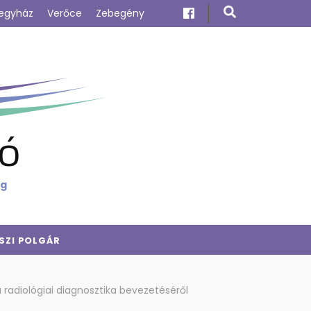
egyház
Verőce
Zebegény
ó
ig
SZI POLGÁR
 radiológiai diagnosztika bevezetéséről