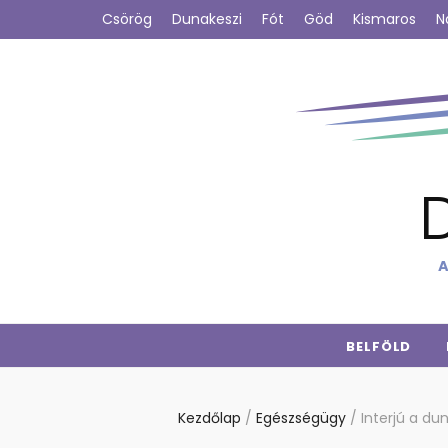
Csörög
Dunakeszi
Fót
Göd
Kismaros
N
A
BELFÖLD
Kezdőlap
/
Egészségügy
/
Interjú a du