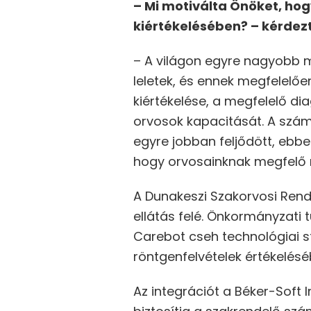
– Mi motiválta Önöket, hog
kiértékelésében? – kérdezt
– A világon egyre nagyobb m
leletek, és ennek megfelelőe
kiértékelése, a megfelelő di
orvosok kapacitását. A szám
egyre jobban feljődött, ebbe
hogy orvosainknak megfelő m
A Dunakeszi Szakorvosi Ren
ellátás felé. Önkormányzati
Carebot cseh technológiai s
röntgenfelvételek értékelésé
Az integrációt a Béker-Soft