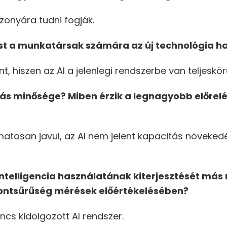
izonyára tudni fogják.
vást a munkatársak számára az új technológia h
nt, hiszen az AI a jelenlegi rendszerbe van teljeskö
tás minősége? Miben érzik a legnagyobb előrelép
atosan javul, az AI nem jelent kapacitás növekedé
ntelligencia használatának kiterjesztését más r
sontsűrűség mérések előértékelésében?
ncs kidolgozott AI rendszer.