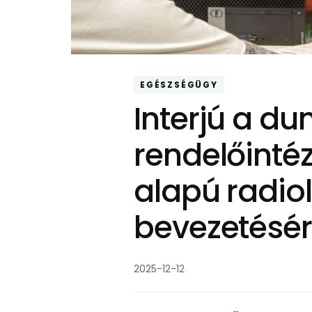
EGÉSZSÉGÜGY
Interjú a du
rendelőinté
alapú radio
bevezetésér
2025-12-12