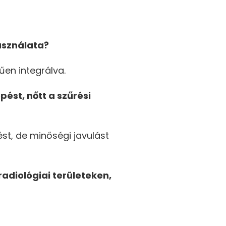
asználata?
rűen integrálva.
ést, nőtt a szűrési
st, de minőségi javulást
adiológiai területeken,