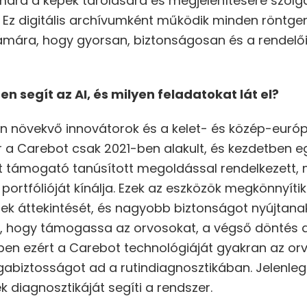
ámára a képek tárolására és megjelenítésére szolg
 Ez digitális archívumként működik minden röntge
ámára, hogy gyorsan, biztonságosan és a rendelői
 segít az AI, és milyen feladatokat lát el?
 növekvő innovátorok és a kelet- és közép-európ
ár a Carebot csak 2021-ben alakult, és kezdetben eg
ét támogató tanúsított megoldással rendelkezett,
portfólióját kínálja. Ezek az eszközök megkönnyít
pek áttekintését, és nagyobb biztonságot nyújtanak
ék, hogy támogassa az orvosokat, a végső döntés
ppen ezért a Carebot technológiáját gyakran az o
biztosságot ad a rutindiagnosztikában. Jelenleg a
 diagnosztikáját segíti a rendszer.