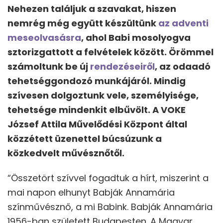
Nehezen találjuk a szavakat, hiszen
nemrég még együtt készültünk
az adventi
meseolvasásra
, ahol Babi mosolyogva
sztorizgattott a felvételek között. Örömmel
számoltunk be új
rendezéseiről
, az odaadó
tehetséggondozó munkájáról. Mindig
szívesen dolgoztunk vele, személyisége,
tehetsége mindenkit elbűvölt. A VOKE
József Attila Művelődési Központ által
közzétett üzenettel búcsúzunk a
közkedvelt művésznőtől.
“Összetört szívvel fogadtuk a hírt, miszerint a
mai napon elhunyt Babják Annamária
színművésznő, a mi Babink. Babják Annamária
1956-ban született Budapesten. A Magyar