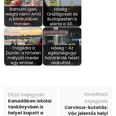
Barnulni igen,
Hőség -
leégni nem! Amit
Országosan és
a kánikulában
Budapesten is
minden…
elérte a 40…
Tragédia a
Hőség - Az
Dunán: a hirtelen
egészségügyi
mélyülő meder
határérték felett
egy ember…
alakulhat…
Bejegyzés
Következő
Előző bejegyzés
navigáció
Kanadában iskolai
bejegyzés
tankönyvben is
Corvinus-kutatás:
helyet kapott a
Vác jelentős helyi