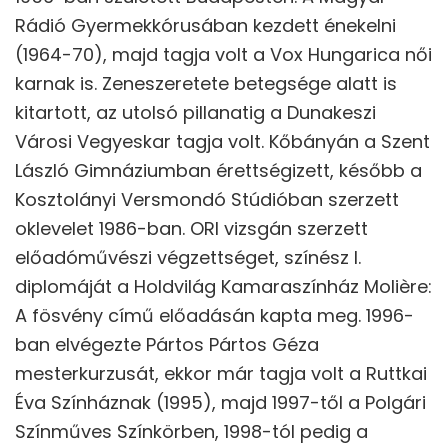
Rádió Gyermekkórusában kezdett énekelni
(1964-70), majd tagja volt a Vox Hungarica női
karnak is. Zeneszeretete betegsége alatt is
kitartott, az utolsó pillanatig a Dunakeszi
Városi Vegyeskar tagja volt. Kőbányán a Szent
László Gimnáziumban érettségizett, később a
Kosztolányi Versmondó Stúdióban szerzett
oklevelet 1986-ban. ORI vizsgán szerzett
előadóművészi végzettséget, színész I.
diplomáját a Holdvilág Kamaraszínház Molière:
A fösvény című előadásán kapta meg. 1996-
ban elvégezte Pártos Pártos Géza
mesterkurzusát, ekkor már tagja volt a Ruttkai
Éva Színháznak (1995), majd 1997-től a Polgári
Színműves Színkörben, 1998-tól pedig a