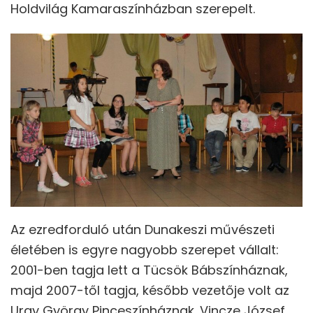
Holdvilág Kamaraszínházban szerepelt.
Az ezredforduló után Dunakeszi művészeti
életében is egyre nagyobb szerepet vállalt:
2001-ben tagja lett a Tücsök Bábszínháznak,
majd 2007-től tagja, később vezetője volt az
Uray György Pinceszínháznak. Vincze József