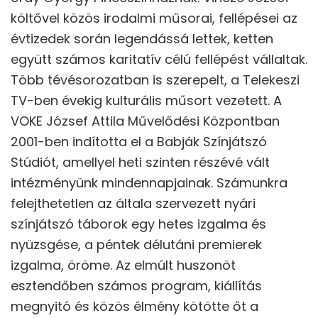
költővel közös irodalmi műsorai, fellépései az
évtizedek során legendássá lettek, ketten
együtt számos karitatív célú fellépést vállaltak.
Több tévésorozatban is szerepelt, a Telekeszi
TV-ben évekig kulturális műsort vezetett. A
VOKE József Attila Művelődési Központban
2001-ben indította el a Babják Színjátszó
Stúdiót, amellyel heti szinten részévé vált
intézményünk mindennapjainak. Számunkra
felejthetetlen az általa szervezett nyári
színjátszó táborok egy hetes izgalma és
nyüzsgése, a péntek délutáni premierek
izgalma, öröme. Az elmúlt huszonöt
esztendőben számos program, kiállítás
megnyitó és közös élmény kötötte őt a