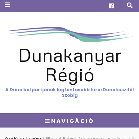
Dunakanyar
Régió
A Duna bal partjának legfontosabb hírei Dunakeszitől
Szobig
NAVIGÁCIÓ
Kezdőlap
/
gyász
/
Elhunyt Babják Annamária színművésznő