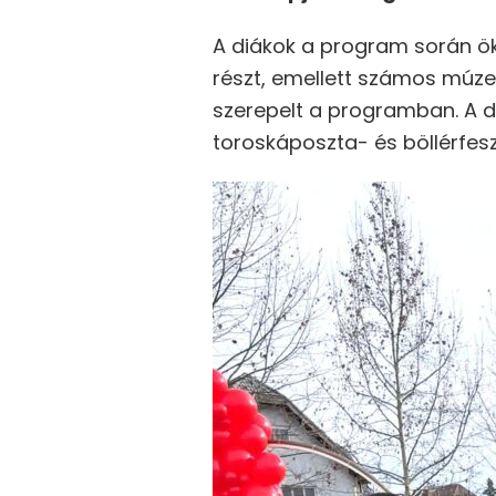
A diákok a program során ök
részt, emellett számos múze
szerepelt a programban. A d
toroskáposzta- és böllérfeszt