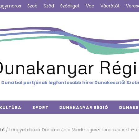
agymaros
Szob
Sződ
Sződliget
Vác
Vácrátót
Veres
Dunakanyar Régi
 Duna bal partjának legfontosabb hírei Dunakeszitől Szob
KULTÚRA
SPORT
DUNAKANYAR RÉGIÓ
DUNAKE
ntő
/
Lengyel diákok Dunakeszin a Mindmegeszi toroskáposzta- és