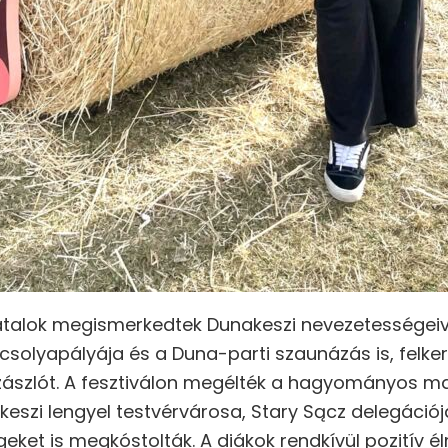
iatalok megismerkedtek Dunakeszi nevezetességeive
olyapályája és a Duna-parti szaunázás is, felker
ászlót. A fesztiválon megélték a hagyományos m
keszi lengyel testvérvárosa, Stary Sącz delegáció
ket is megkóstolták. A diákok rendkívül pozitív é