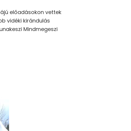
májú előadásokon vettek
b vidéki kirándulás
Dunakeszi Mindmegeszi