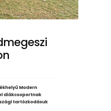
ndmegeszi
on
zékhelyű Modern
el diákcsoportnak
rszági tartózkodásuk