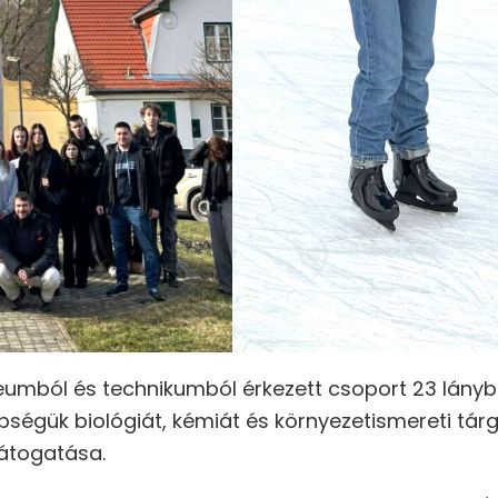
umból és technikumból érkezett csoport 23 lányból 
bbségük biológiát, kémiát és környezetismereti tár
látogatása.