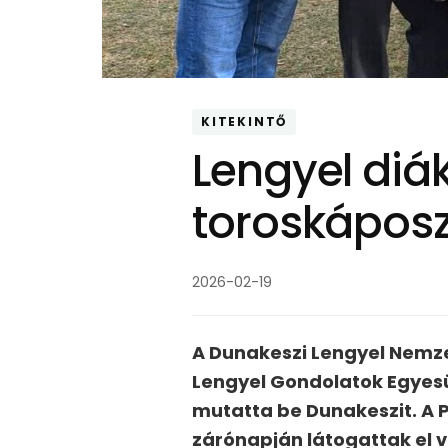
KITEKINTŐ
Lengyel diá
toroskáposzt
2026-02-19
A Dunakeszi Lengyel Nemz
Lengyel Gondolatok Egyesü
mutatta be Dunakeszit. A 
zárónapján látogattak el 