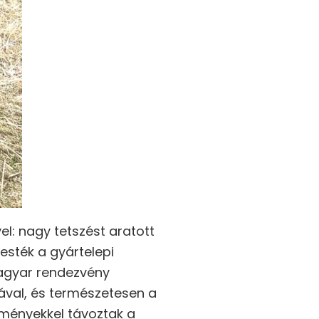
l: nagy tetszést aratott
esték a gyártelepi
agyar rendezvény
jával, és természetesen a
lményekkel távoztak a