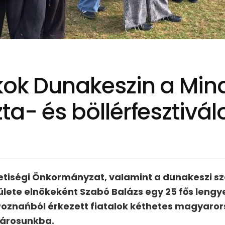
kok Dunakeszin a Mi
a- és böllérfesztivál
etiségi Önkormányzat, valamint a dunakeszi s
lete elnökeként Szabó Balázs egy 25 fős lengy
Poznańból érkezett fiatalok kéthetes magyaro
városunkba.