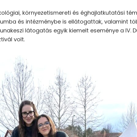
ológiai, környezetismereti és éghajlatkutatási té
umba és intézménybe is ellátogattak, valamint töb
unakeszi látogatás egyik kiemelt eseménye a IV. 
ivál volt.