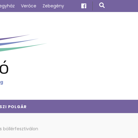
egyház
Verőce
Zebegény
ó
ig
SZI POLGÁR
 böllérfesztiválon