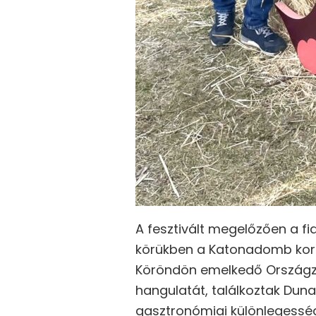
A fesztivált megelőzően a f
körükben a Katonadomb korcs
Köröndön emelkedő Országz
hangulatát, találkoztak Duna
gasztronómiai különlegessége