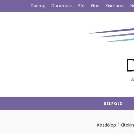
Csörög
Dunakeszi
Fót
Göd
Kismaros
N
A
BELFÖLD
Kezdőlap
/
Kiteki