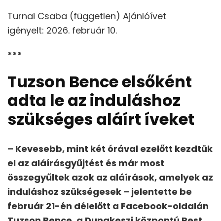
Turnai Csaba (független) Ajánlóívet
igényelt: 2026. február 10.
***
Tuzson Bence elsőként
adta le az induláshoz
szükséges aláírt íveket
– Kevesebb, mint két órával ezelőtt kezdtük
el az aláírásgyűjtést és már most
összegyűltek azok az aláírások, amelyek az
induláshoz szükségesek – jelentette be
február 21-én délelőtt a Facebook-oldalán
Tuzson Bence, a Dunakeszi központú Pest