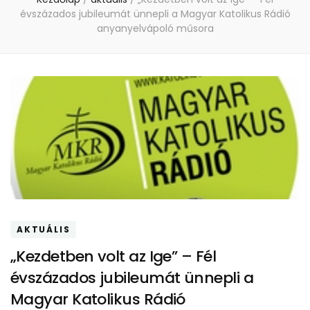
évszázados jubileumát ünnepli a Magyar Katolikus Rádió
anyanyelvápoló műsora
AKTUÁLIS
„Kezdetben volt az Ige” – Fél
évszázados jubileumát ünnepli a
Magyar Katolikus Rádió