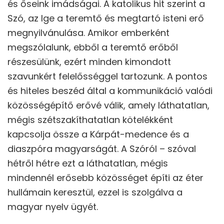
és őseink imádságai. A katolikus hit szerint a
Szó, az Ige a teremtő és megtartó isteni erő
megnyilvánulása. Amikor emberként
megszólalunk, ebből a teremtő erőből
részesülünk, ezért minden kimondott
szavunkért felelősséggel tartozunk. A pontos
és hiteles beszéd által a kommunikáció valódi
közösségépítő erővé válik, amely láthatatlan,
mégis szétszakíthatatlan kötelékként
kapcsolja össze a Kárpát-medence és a
diaszpóra magyarságát. A Szóról – szóval
hétről hétre ezt a láthatatlan, mégis
mindennél erősebb közösséget építi az éter
hullámain keresztül, ezzel is szolgálva a
magyar nyelv ügyét.