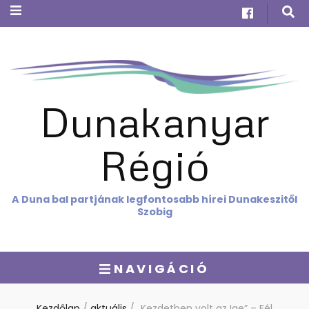
Dunakanyar
Régió
A Duna bal partjának legfontosabb hírei Dunakeszitől
Szobig
NAVIGÁCIÓ
Kezdőlap
/
aktuális
/
„Kezdetben volt az Ige” – Fél