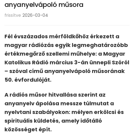
anyanyelvápoló műsora
frissítve
2026-03-04
Fél évszázados mérföldkőhöz érkezett a
magyar rádiózás egyik legmeghatározóbb
értékmegőrző szellemi műhelye: a Magyar
Katolikus Rádió március 3-án ünnepli Szóról
– szóval című anyanyelvápoló műsorának
50. évfordulóját.
A rádiós műsor hitvallása szerint az
anyanyelv ápolása messze túlmutat a
nyelvtani szabályokon: mélyen erkölcsi és
spirituális küldetés, amely időtálló
közösséget épít.