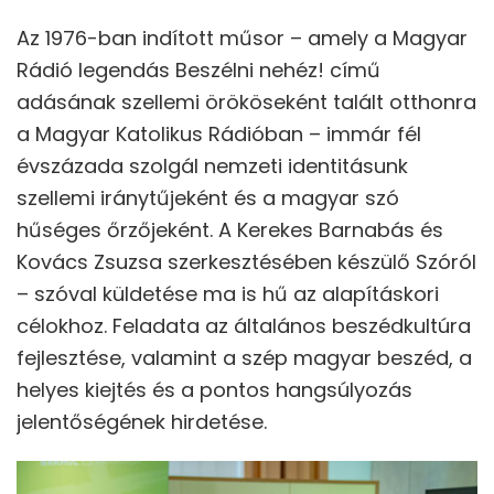
Az 1976-ban indított műsor – amely a Magyar
Rádió legendás Beszélni nehéz! című
adásának szellemi örököseként talált otthonra
a Magyar Katolikus Rádióban – immár fél
évszázada szolgál nemzeti identitásunk
szellemi iránytűjeként és a magyar szó
hűséges őrzőjeként. A Kerekes Barnabás és
Kovács Zsuzsa szerkesztésében készülő Szóról
– szóval küldetése ma is hű az alapításkori
célokhoz. Feladata az általános beszédkultúra
fejlesztése, valamint a szép magyar beszéd, a
helyes kiejtés és a pontos hangsúlyozás
jelentőségének hirdetése.