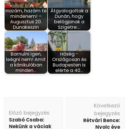
Hazám, hazám te
Átgyalogoltak a
mindenem! –
Dunán, hogy
Augusztus 20.
belógjanak a
Dunakeszin
Szigetre:…
Barnulni igen,
Hőség -
leégni nem! Amit
Országosan és
a kánikulában
Budapesten is
minden…
elérte a 40…
Bejegyzés
Következő
navigáció
Előző bejegyzés
bejegyzés
Szabó Csaba:
Rétvári Bence:
Nekünk a váciak
Nyolc éve