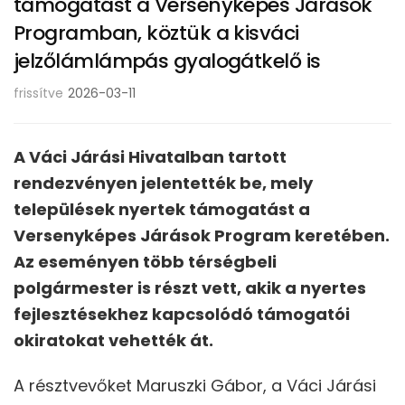
támogatást a Versenyképes Járások
Programban, köztük a kisváci
jelzőlámlámpás gyalogátkelő is
frissítve
2026-03-11
A Váci Járási Hivatalban tartott
rendezvényen jelentették be, mely
települések nyertek támogatást a
Versenyképes Járások Program keretében.
Az eseményen több térségbeli
polgármester is részt vett, akik a nyertes
fejlesztésekhez kapcsolódó támogatói
okiratokat vehették át.
A résztvevőket Maruszki Gábor, a Váci Járási