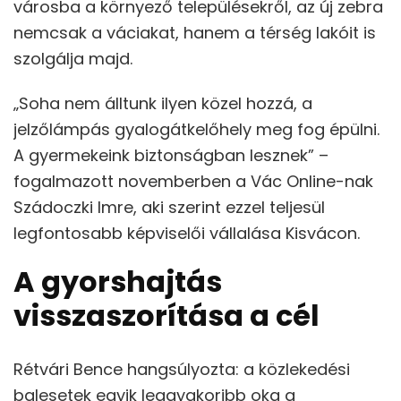
városba a környező településekről, az új zebra
nemcsak a váciakat, hanem a térség lakóit is
szolgálja majd.
„Soha nem álltunk ilyen közel hozzá, a
jelzőlámpás gyalogátkelőhely meg fog épülni.
A gyermekeink biztonságban lesznek” –
fogalmazott novemberben a Vác Online-nak
Szádoczki Imre, aki szerint ezzel teljesül
legfontosabb képviselői vállalása Kisvácon.
A gyorshajtás
visszaszorítása a cél
Rétvári Bence hangsúlyozta: a közlekedési
balesetek egyik leggyakoribb oka a