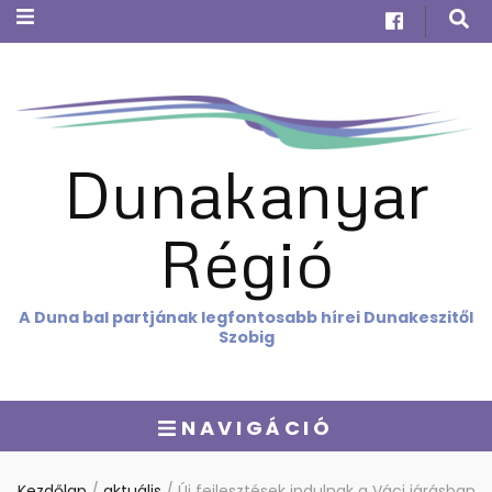
Dunakanyar
Régió
A Duna bal partjának legfontosabb hírei Dunakeszitől
Szobig
NAVIGÁCIÓ
Kezdőlap
/
aktuális
/
Új fejlesztések indulnak a Váci járásban