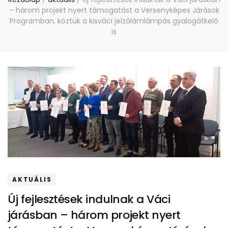
– három projekt nyert támogatást a Versenyképes Járások
Programban, köztük a kisváci jelzőlámlámpás gyalogátkelő
is
AKTUÁLIS
Új fejlesztések indulnak a Váci
járásban – három projekt nyert