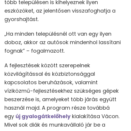
több településen is kihelyeznek ilyen
eszközöket, az jelentősen visszafoghatja a
gyorshajtást.
„Ha minden településnél ott van egy ilyen
doboz, akkor az autósok mindenhol lassítani
fognak” – fogalmazott.
A fejlesztések között szerepelnek
közvilágítással és közbiztonsággal
kapcsolatos beruházások, valamint
víziközmű-fejlesztésekhez szükséges gépek
beszerzése is, amelyeket több járás együtt
használ majd. A program része továbbá
egy
új gyalogátkelőhely
kialakítása Vácon.
Mivel sok diák és munkavállaló jár be a