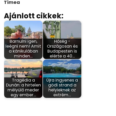
Tímea
Ajánlott cikkek:
Barnulni igen,
Hőség -
leégni nem! Amit
Országosan és
a kánikulában
Budapesten is
minden…
elérte a 40…
Tragédia a
Újra ingyenes a
Dunán: a hirtelen
gödi strand a
mélyülő meder
helyieknek az
egy ember…
extrém…