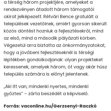
a térség három projektjére, amelyeket a
rendezvényen átadott három támogatói
okirat jelképezett. Rétvári Bence gratulált a
települések vezetőinek, amiért gyorsan sikerült
közös döntést hozniuk a fejlesztésekről, mind
az első, mind a második pályázati körben.
Végezetül arra biztatta az önkormányzatokat,
hogy a jövőbeni fejlesztéseknél is térségi
léptékben gondolkodjanak: olyan projekteket
keressenek, amelyek három, öt vagy akár húsz
település számára is előnyt jelentenek.
„Aki itt van, mindenki nyertes, mindenki
győztes” – zárta beszédét a képviselő.
Forrás: vaconline.hu/Gerzsenyi-Raczkó