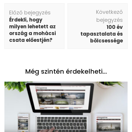
Bejegyzés
Következő
Előző bejegyzés
navigáció
Érdekli, hogy
bejegyzés
milyen lehetett az
100 év
ország a mohácsi
tapasztalata és
csata előestjén?
bölcsessége
Még szintén érdekelheti...