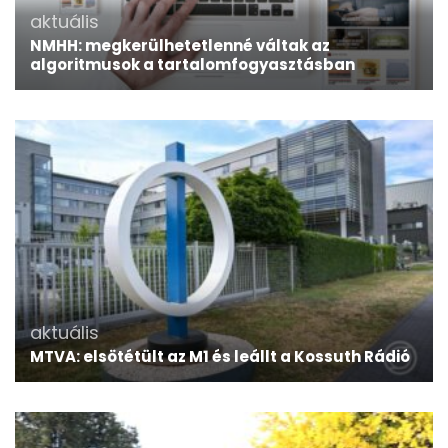
aktuális
NMHH: megkerülhetetlenné váltak az
algoritmusok a tartalomfogyasztásban
aktuális
MTVA: elsötétült az M1 és leállt a Kossuth Rádió