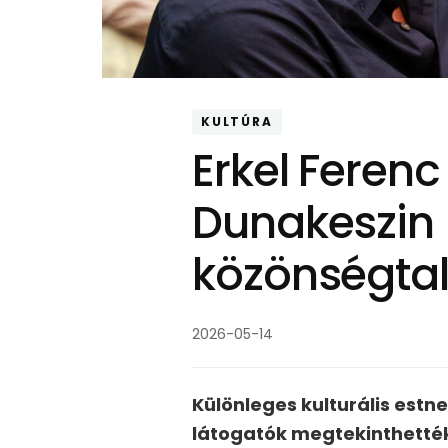
KULTÚRA
Erkel Feren
Dunakeszin –
közönségtal
2026-05-14
Különleges kulturális estn
látogatók megtekinthetté