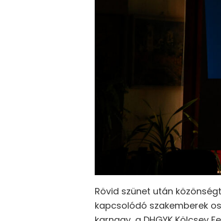
Rövid szünet után közönségta
kapcsolódó szakemberek osz
karnagy, a DHGYK Kölcsey F