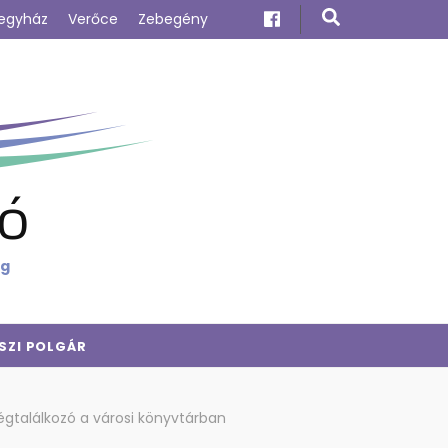
egyház
Verőce
Zebegény
ó
ig
SZI POLGÁR
gtalálkozó a városi könyvtárban