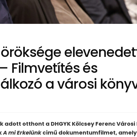
c öröksége elevenede
 Filmvetítés és
álkozó a városi köny
ek adott otthont a DHGYK Kölcsey Ferenc Városi 
k
A mi Erkelünk
című dokumentumfilmet, amely