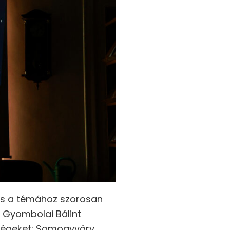
 és a témához szorosan
 Gyombolai Bálint
ndégeket: Somogyváry