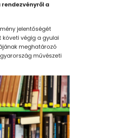
 rendezvényről a
emény jelentőségét
 követi végig a gyulai
yájának meghatározó
 Magyarország művészeti