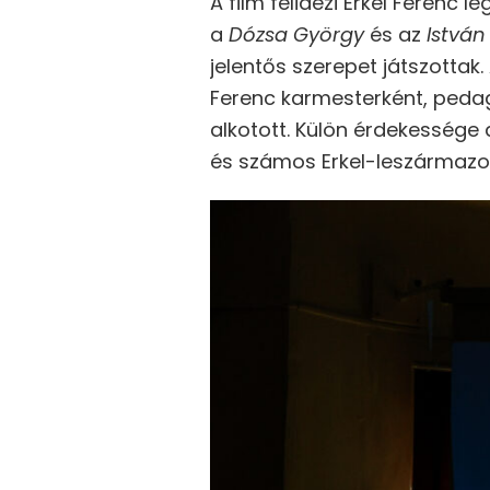
A film felidézi Erkel Ferenc 
a
Dózsa György
és az
István 
jelentős szerepet játszotta
Ferenc karmesterként, peda
alkotott. Külön érdekessége 
és számos Erkel-leszármazot