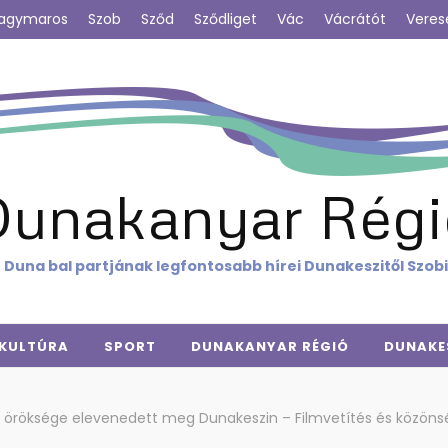
agymaros
Szob
Sződ
Sződliget
Vác
Vácrátót
Veres
Dunakanyar Régi
 Duna bal partjának legfontosabb hírei Dunakeszitől Szob
KULTÚRA
SPORT
DUNAKANYAR RÉGIÓ
DUNAKE
c öröksége elevenedett meg Dunakeszin – Filmvetítés és közönsé