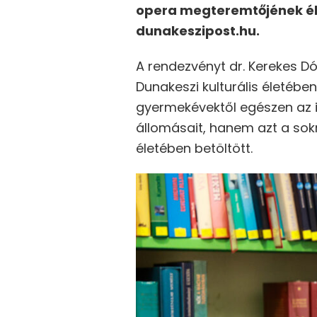
opera megteremtőjének éle
dunakeszipost.hu.
A rendezvényt dr. Kerekes D
Dunakeszi kulturális életében
gyermekévektől egészen az 
állomásait, hanem azt a sokr
életében betöltött.