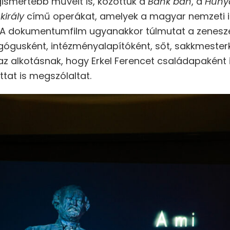
legismertebb műveit is, közöttük a
Bánk bán
, a
Hunya
király
című operákat, amelyek a magyar nemzeti i
k. A dokumentumfilm ugyanakkor túlmutat a zenesz
gógusként, intézményalapítóként, sőt, sakkmeste
az alkotásnak, hogy Erkel Ferencet családapaként i
tat is megszólaltat.