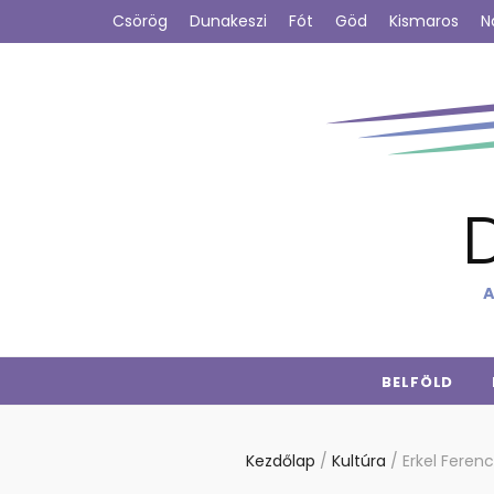
Csörög
Dunakeszi
Fót
Göd
Kismaros
N
A
BELFÖLD
Kezdőlap
/
Kultúra
/
Erkel Feren