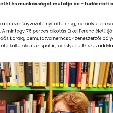
tét és munkásságát mutatja be – tudósított a
óra intézményvezető nyitotta meg, kiemelve az es
. A mintegy 76 perces alkotás Erkel Ferenc életútját
idős koráig, bemutatva nemcsak zeneszerzői pál
étű kulturális szerepet is, amelyet a 19. századi