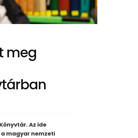
tt meg
vtárban
Könyvtár. Az ide
 a magyar nemzeti