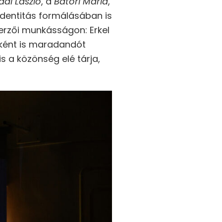
di László
, a
Bátori Mária
,
dentitás formálásában is
erzői munkásságon: Erkel
rként is maradandót
s a közönség elé tárja,