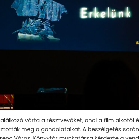
lálkozó várta a résztvevőket, ahol a film alkotói
tották meg a gondolataikat. A beszélgetés során
erenc Városi Könyvtár munkatársa kérdezte a ve