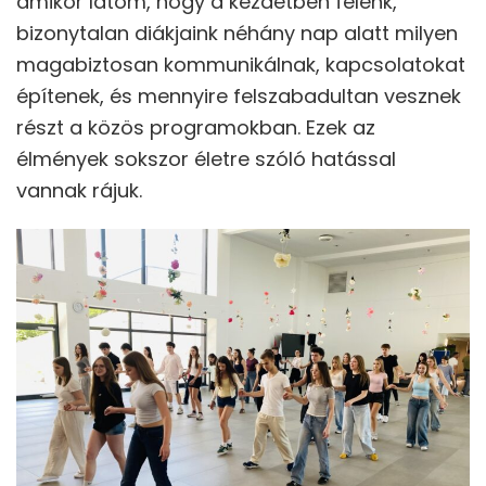
amikor látom, hogy a kezdetben félénk,
bizonytalan diákjaink néhány nap alatt milyen
magabiztosan kommunikálnak, kapcsolatokat
építenek, és mennyire felszabadultan vesznek
részt a közös programokban. Ezek az
élmények sokszor életre szóló hatással
vannak rájuk.