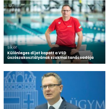
siker
Különleges díjat kapott a VSD
úszószakosztályának szakmai tanácsadója