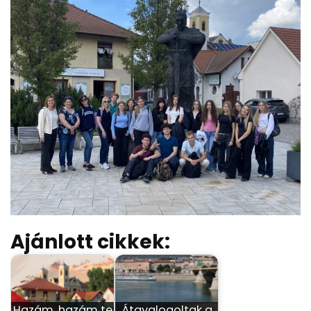
Ajánlott cikkek:
Hazám, hazám te
Átgyalogoltak a