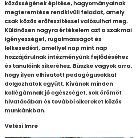
közösségének építése, hagyományainak
megteremtése rendkívüli feladat, amely
csak közös erőfeszítéssel valósulhat meg.
Különösen nagyra értékelem azt a szakmai
igényességet, rugalmasságot és
lelkesedést, amellyel nap mint nap
hozzájárulnak intézményünk fejlődéséhez
és tanulóink sikeréhez. Büszke vagyok arra,
hogy ilyen elhivatott pedagógusokkal
dolgozhatok együtt. Kívánok minden
kollégámnak jó egészséget, sok örömöt
hivatásában és további sikereket közös
munkánkban.
Veté
si Imre