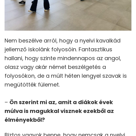
Nem beszélve arról, hogy a nyelvi kavalkád
jellemző iskolánk folyosóin. Fantasztikus
hallani, hogy szinte mindennapos az angol,
olasz vagy akár német beszélgetés a
folyosókon, de a múlt héten lengyel szavak is
megütötték fülemet.
–
Ön szerint mi az, amit a diákok évek
múlva is magukkal visznek ezekből az
élményekből?
Biztos vagyok benne, hogy nemcsak a nyelvi