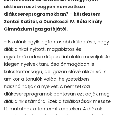
aktívan részt vegyen nemzetközi
diákcsereprogramokban? – kérdeztem
Zentai Katitól, a Dunakeszi IV. Béla Király
Gimnázium igazgatójától.
– Iskolánk egyik legfontosabb küldetése, hogy
diákjainkat nyitott, magabiztos és
együttműködésre képes fiatalokká neveljük. Az
idegen nyelvek tanulása önmagában is
kulcsfontosságú, de igazán élővé akkor válik,
amikor a tanulók valódi helyzetekben
használhatják a nyelvet. A nemzetközi
diákcsereprogramok pontosan ezt adják meg
diákjaink számára. Ezek a találkozások messze
túlmutatnak a tantermi kereteken. A diákok