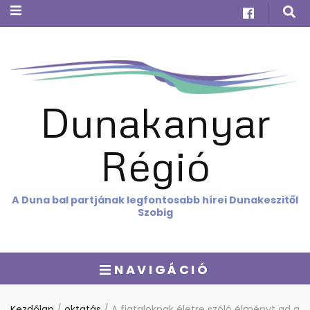
Dunakanyar
Régió
A Duna bal partjának legfontosabb hírei Dunakeszitől
Szobig
NAVIGÁCIÓ
Kezdőlap
/
oktatás
/
A fiataloknak életre szóló élményt ad a