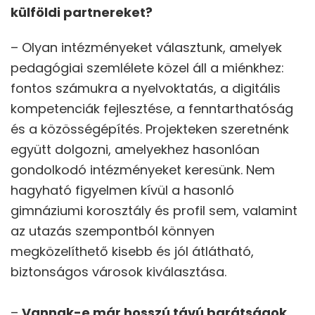
külföldi partnereket?
– Olyan intézményeket választunk, amelyek
pedagógiai szemlélete közel áll a miénkhez:
fontos számukra a nyelvoktatás, a digitális
kompetenciák fejlesztése, a fenntarthatóság
és a közösségépítés. Projekteken szeretnénk
együtt dolgozni, amelyekhez hasonlóan
gondolkodó intézményeket keresünk. Nem
hagyható figyelmen kívül a hasonló
gimnáziumi korosztály és profil sem, valamint
az utazás szempontból könnyen
megközelíthető kisebb és jól átlátható,
biztonságos városok kiválasztása.
–
Vannak-e már hosszú távú barátságok