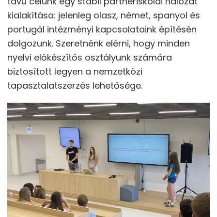
távú célunk egy stabil partneriskolai hálózat
kialakítása: jelenleg olasz, német, spanyol és
portugál intézményi kapcsolataink építésén
dolgozunk. Szeretnénk elérni, hogy minden
nyelvi előkészítős osztályunk számára
biztosított legyen a nemzetközi
tapasztalatszerzés lehetősége.