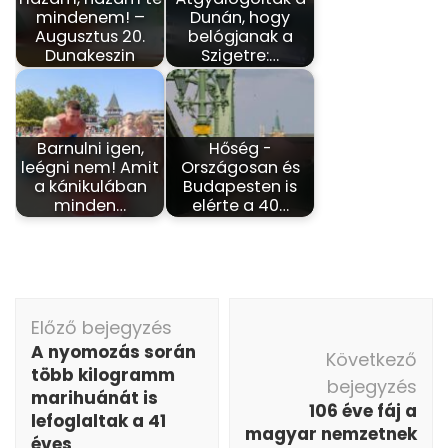
mindenem! –
Dunán, hogy
Augusztus 20.
belógjanak a
Dunakeszin
Szigetre:…
Barnulni igen,
Hőség -
leégni nem! Amit
Országosan és
a kánikulában
Budapesten is
minden…
elérte a 40…
Bejegyzés
Előző bejegyzés
navigáció
A nyomozás során
Következő
több kilogramm
bejegyzés
marihuánát is
106 éve fáj a
lefoglaltak a 41
magyar nemzetnek
éves