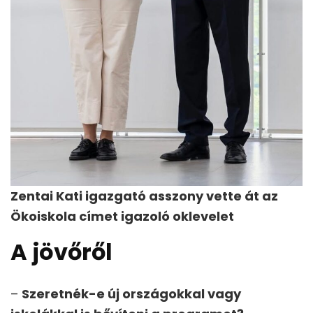
Zentai Kati igazgató asszony vette át az
Ökoiskola címet igazoló oklevelet
A jövőről
–
Szeretnék-e új országokkal vagy