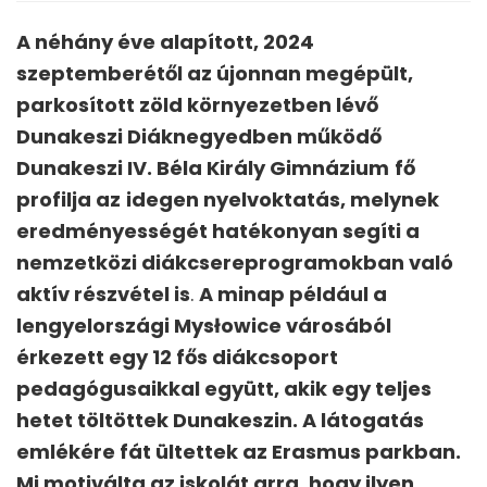
A néhány éve alapított, 2024
szeptemberétől az újonnan megépült,
parkosított zöld környezetben lévő
Dunakeszi Diáknegyedben működő
Dunakeszi IV. Béla Király Gimnázium
fő
profilja az
idegen nyelvoktatás, melynek
eredményességét hatékonyan segíti a
nemzetközi diákcsereprogramokban való
aktív részvétel is
.
A minap például a
lengyelországi Mysłowice városából
érkezett egy 12 fős diákcsoport
pedagógusaikkal együtt, akik egy teljes
hetet töltöttek Dunakeszin. A látogatás
emlékére fát ültettek az Erasmus parkban.
Mi motiválta az iskolát arra, hogy ilyen