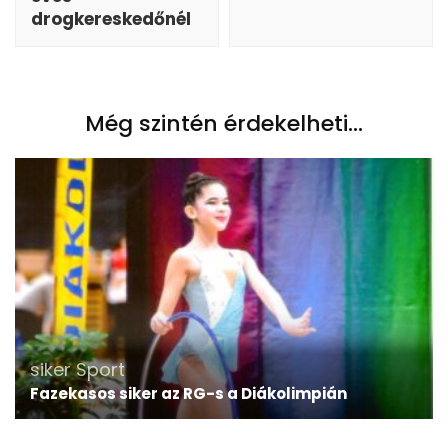
drogkereskedőnél
Még szintén érdekelheti...
siker
Sport
Fazekasos siker az RG-s a Diákolimpián