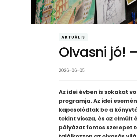
AKTUÁLIS
Olvasni jó!
2026-06-05
Az idei évben is sokakat v
programja. Az idei esemén
kapcsolódtak be a könyvt
tekint vissza, és az elmúl
pályázat fontos szerepet t
találkozzon az olvasás vi