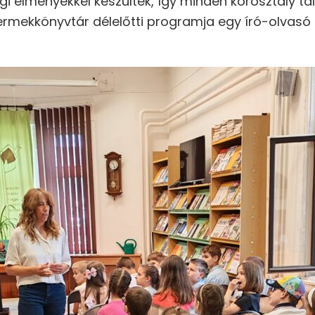
i élményekkel készültek, így minden korosztály t
ermekkönyvtár délelőtti programja egy író-olvasó t