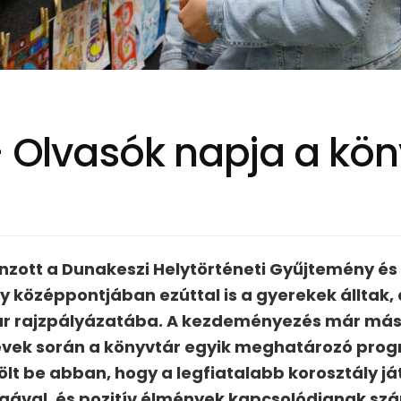
 – Olvasók napja a kö
onzott a Dunakeszi Helytörténeti Gyűjtemény és
y középpontjában ezúttal is a gyerekek álltak
ár rajzpályázatába. A kezdeményezés már másf
t évek során a könyvtár egyik meghatározó prog
ölt be abban, hogy a legfiatalabb korosztály j
lágával, és pozitív élmények kapcsolódjanak sz