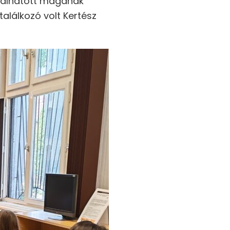
alálhatott magának
alálkozó volt Kertész