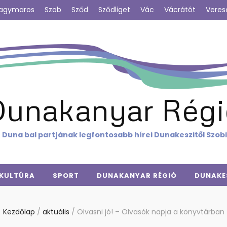
agymaros
Szob
Sződ
Sződliget
Vác
Vácrátót
Veres
Dunakanyar Régi
 Duna bal partjának legfontosabb hírei Dunakeszitől Szob
KULTÚRA
SPORT
DUNAKANYAR RÉGIÓ
DUNAKE
Kezdőlap
/
aktuális
/
Olvasni jó! – Olvasók napja a könyvtárban