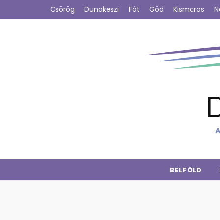
Csörög
Dunakeszi
Fót
Göd
Kismaros
N
A
BELFÖLD