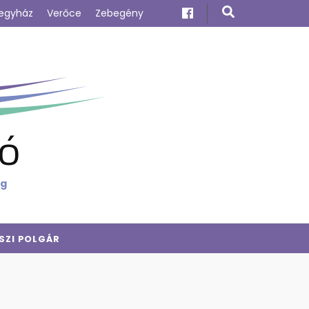
egyház
Verőce
Zebegény
ó
ig
SZI POLGÁR