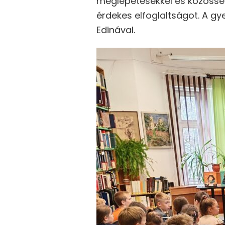
meglepetésekkel és közösség
érdekes elfoglaltságot. A gy
Edinával.