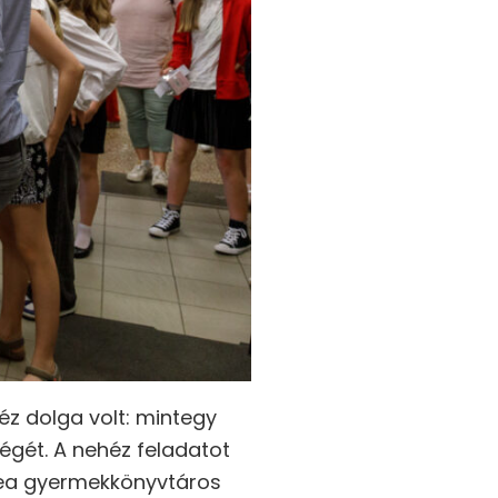
héz dolga volt: mintegy
égét. A nehéz feladatot
ímea gyermekkönyvtáros