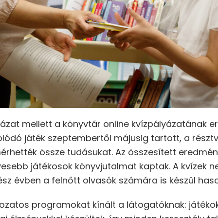
yázat mellett a könyvtár online kvízpályázatának 
olódó játék szeptembertől májusig tartott, a rész
rhették össze tudásukat. Az összesített eredmén
esebb játékosok könyvjutalmat kaptak. A kvízek 
ész évben a felnőtt olvasók számára is készül haso
zatos programokat kínált a látogatóknak: játékokk