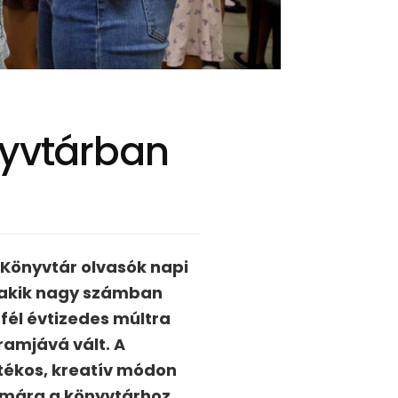
nyvtárban
 Könyvtár olvasók napi
, akik nagy számban
él évtizedes múltra
ramjává vált. A
átékos, kreatív módon
ámára a könyvtárhoz.