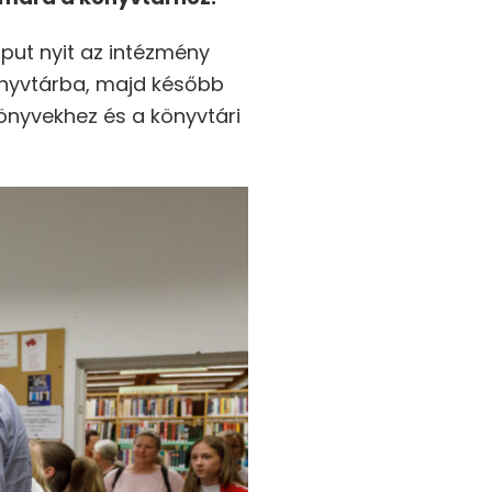
put nyit az intézmény
önyvtárba, majd később
könyvekhez és a könyvtári