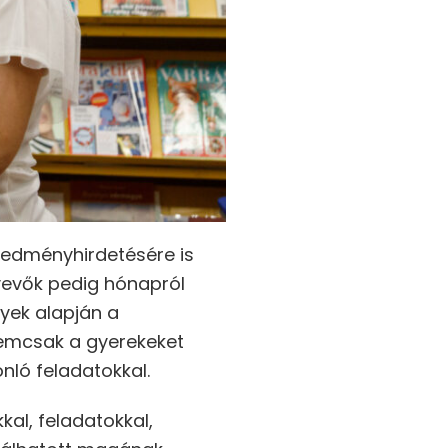
eredményhirdetésére is
tvevők pedig hónapról
yek alapján a
nemcsak a gyerekeket
nló feladatokkal.
al, feladatokkal,