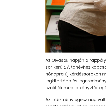
Az Olvasók napján a rajzpál
sor került. A tanévhez kapcs
hónapra új kérdéssorokon mé
legkitartóbb és legeredmény
szólítják meg: a könyvtár eg
Az intézmény egész nap válto