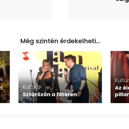
Még szintén érdekelheti...
Kultú
Kultúra
i
Az él
Sztárözön a főtéren
pilla