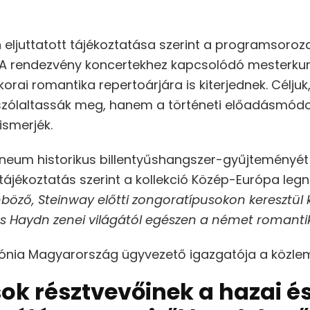
 eljuttatott tájékoztatása szerint a programsoroz
 A rendezvény koncertekhez kapcsolódó mesterkur
korai romantika repertoárjára is kiterjednek. Célju
szólaltassák meg, hanem a történeti előadásmódo
ismerjék.
dneum historikus billentyűshangszer-gyűjteményét 
 tájékoztatás szerint a kollekció Közép-Európa le
nböző, Steinway előtti zongoratípusokon keresztül k
és Haydn zenei világától egészen a német romantik
mónia Magyarország ügyvezető igazgatója a közle
ok résztvevőinek a hazai é