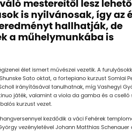
kiváló mestereitől lesz lehe
usok is nyilvánosak, így az
redményt hallhatják, de
nek a műhelymunkába is
gizenei élet ismert művészei vezetik. A furulyásokk
 Shunske Sato oktat, a fortepiano kurzust Somlai P
h Scholl irányításával tanulhatnak, míg Vashegyi 
inuo játék, valamint a viola da gamba és a cselló 
alós kurzust vezet.
itóhangversennyel kezdődik a váci Fehérek templom
 György vezényletével Johann Matthias Schenauer 