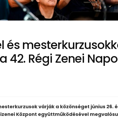
l és mesterkurzusokka
 42. Régi Zenei Napok
sterkurzusok várják a közönséget június 26. és 
zenei Központ együttműködésével megvalósuló