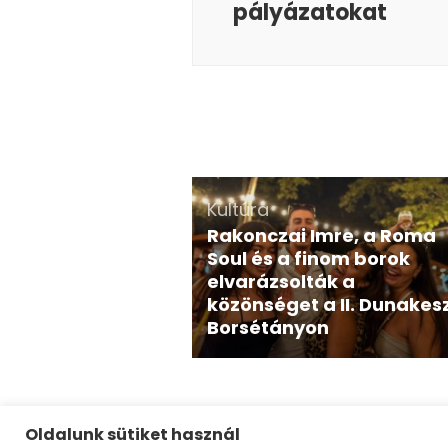
pályázatokat
Kultúra
Rakonczai Imre, a Roma
Soul és a finom borok
elvarázsolták a
közönséget a II. Dunakesz
Borsétányon
Oldalunk sütiket használ