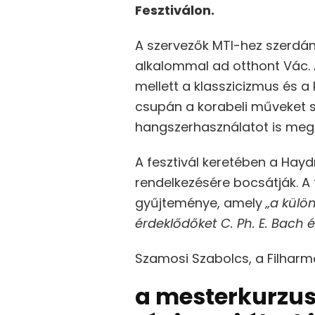
Fesztiválon.
A szervezők MTI-hez szerdán
alkalommal ad otthont Vác.
mellett a klasszicizmus és a 
csupán a korabeli műveket 
hangszerhasználatot is meg
A fesztivál keretében a Hay
rendelkezésére bocsátják. A
gyűjteménye, amely
„a külö
érdeklődőket C. Ph. E. Bach 
Szamosi Szabolcs, a Filhar
a mesterkurzus