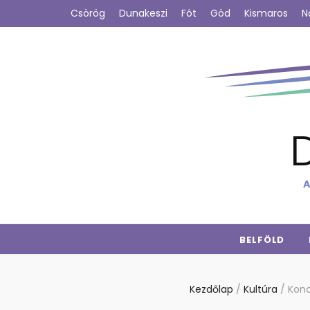
Csörög
Dunakeszi
Fót
Göd
Kismaros
N
A
BELFÖLD
Kezdőlap
/
Kultúra
/
Konc