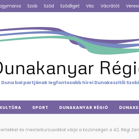
agymaros
Szob
Sződ
Sződliget
Vác
Vácrátót
Veres
Dunakanyar Régi
 Duna bal partjának legfontosabb hírei Dunakeszitől Szob
KULTÚRA
SPORT
DUNAKANYAR RÉGIÓ
DUNAKE
ertekkel és mesterkurzusokkal várja a közönséget a 42. Régi Zen