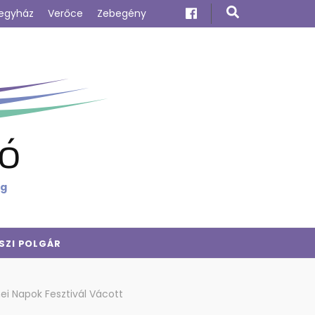
egyház
Verőce
Zebegény
ó
ig
SZI POLGÁR
ei Napok Fesztivál Vácott