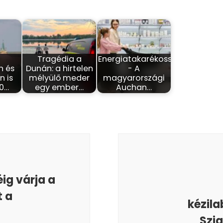
-
Tragédia a
Energiatakarékosság
n és
Dunán: a hirtelen
- A
 is
mélyülő meder
magyarországi
40…
egy ember…
Auchan…
ig várja a
 a
kézila
Szi