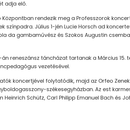
 adja elő.
átó Központban rendezik meg a Professzorok koncer
k színpadra. Július 1-jén Lucie Horsch ad koncerte
iola da gambaművész és Szokos Augustin csemb
-án reneszánsz táncházat tartanak a Március 15. t
áncpedagógus vezetésével.
lgatók koncertjével folytatódik, majd az Orfeo Zenek
gyboldogasszony-székesegyházban. Az est karmest
n Heinrich Schütz, Carl Philipp Emanuel Bach és 