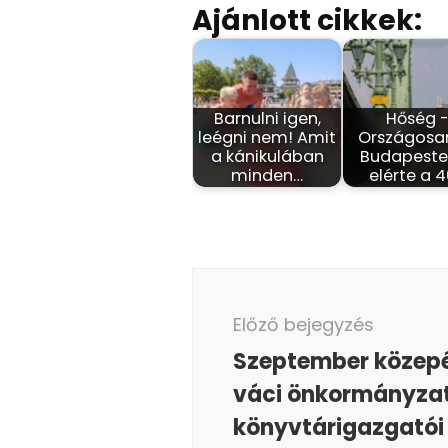
Ajánlott cikkek:
Barnulni igen,
Hőség 
leégni nem! Amit
Országosa
a kánikulában
Budapesten
minden…
elérte a 
Bejegyzés
navigáció
Előző bejegyzés
Szeptember közepé
váci önkormányzat
könyvtárigazgatói