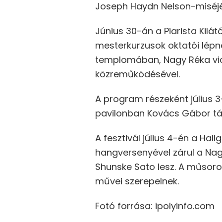
Joseph Haydn Nelson-miséjét
Június 30-án a Piarista Kil
mesterkurzusok oktatói lépne
templomában, Nagy Réka v
közreműködésével.
A program részeként július 3
pavilonban Kovács Gábor t
A fesztivál július 4-én a Hal
hangversenyével zárul a Na
Shunske Sato lesz. A műsoro
művei szerepelnek.
Fotó forrása: ipolyinfo.com