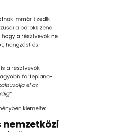
atnak immár tizedik
zusai a barokk zene
k, hogy a résztvevők ne
t, hangzást és
is a résztvevők
gnagyobb fortepiano-
alauzolja el az
áig”.
ményben kiemelte:
s nemzetközi