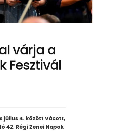
l várja a
 Fesztivál
július 4. között Vácott,
 42. Régi Zenei Napok