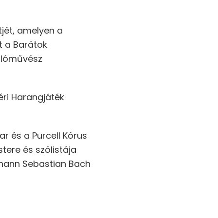
tjét, amelyen a
t a Barátok
alóművész
éri Harangjáték
ar és a Purcell Kórus
ere és szólistája
Johann Sebastian Bach