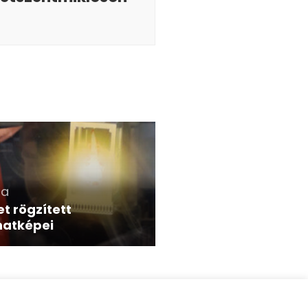
ra
et rögzített
natképei