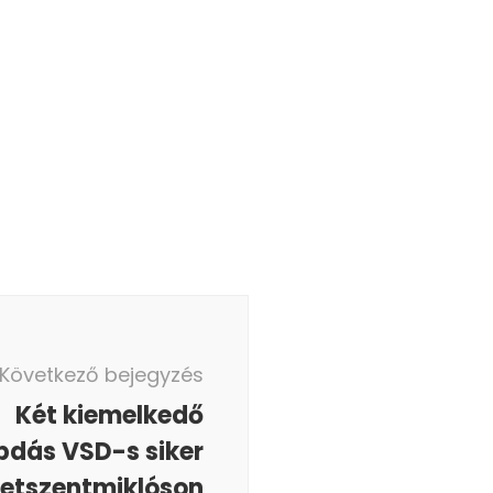
Következő bejegyzés
Két kiemelkedő
bdás VSD-s siker
getszentmiklóson