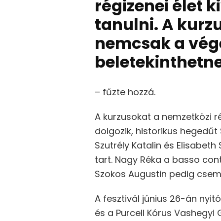
régizenei élet 
tanulni. A kurz
nemcsak a vége
beletekinthet
– fűzte hozzá.
A kurzusokat a nemzetközi ré
dolgozik, historikus hegedűt
Szutrély Katalin és Elisabet
tart. Nagy Réka a basso cont
Szokos Augustin pedig csemb
A fesztivál június 26-án ny
és a Purcell Kórus Vashegyi