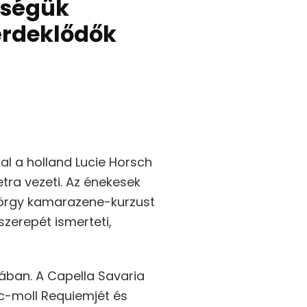
tőségük
 érdeklődők
al a holland Lucie Horsch
etra vezeti. Az énekesek
György kamarazene-kurzust
szerepét ismerteti,
ában. A Capella Savaria
c-moll Requiemjét és