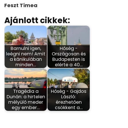
Feszt Tímea
Ajánlott cikkek:
Barnulni igen,
Hőség -
leégni nem! Amit
Országosan és
a kánikulában
Budapesten is
minden…
elérte a 40…
Tragédia a
Hőség - Gajdos
Dunán: a hirtelen
László:
mélyülő meder
érezhetően
egy ember…
csökkent a…