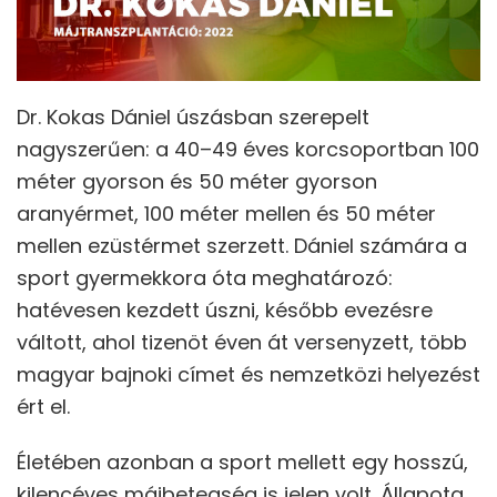
Dr. Kokas Dániel úszásban szerepelt
nagyszerűen: a 40–49 éves korcsoportban 100
méter gyorson és 50 méter gyorson
aranyérmet, 100 méter mellen és 50 méter
mellen ezüstérmet szerzett. Dániel számára a
sport gyermekkora óta meghatározó:
hatévesen kezdett úszni, később evezésre
váltott, ahol tizenöt éven át versenyzett, több
magyar bajnoki címet és nemzetközi helyezést
ért el.
Életében azonban a sport mellett egy hosszú,
kilencéves májbetegség is jelen volt. Állapota