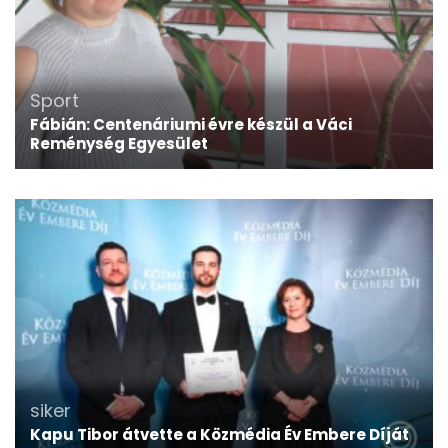
Sport
Fábián: Centenáriumi évre készül a Váci
Reménység Egyesület
siker
Kapu Tibor átvette a Közmédia Év Embere Díját