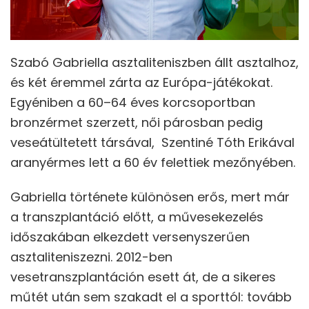
Szabó Gabriella asztaliteniszben állt asztalhoz,
és két éremmel zárta az Európa-játékokat.
Egyéniben a 60–64 éves korcsoportban
bronzérmet szerzett, női párosban pedig
veseátültetett társával, Szentiné Tóth Erikával
aranyérmes lett a 60 év felettiek mezőnyében.
Gabriella története különösen erős, mert már
a transzplantáció előtt, a művesekezelés
időszakában elkezdett versenyszerűen
asztaliteniszezni. 2012-ben
vesetranszplantáción esett át, de a sikeres
műtét után sem szakadt el a sporttól: tovább