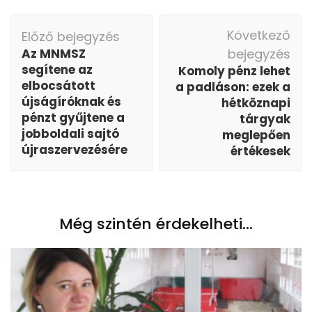
Bejegyzés
Következő
Előző bejegyzés
navigáció
Az MNMSZ
bejegyzés
segítene az
Komoly pénz lehet
elbocsátott
a padláson: ezek a
újságíróknak és
hétköznapi
pénzt gyűjtene a
tárgyak
jobboldali sajtó
meglepően
újraszervezésére
értékesek
Még szintén érdekelheti...