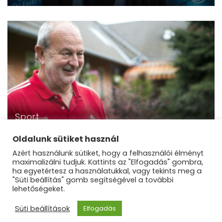
Sport
Életműdíjat kapott a Fradi történetének
legeredményesebb edzője
Oldalunk sütiket használ
Azért használunk sütiket, hogy a felhasználói élményt
maximalizálni tudjuk. Kattints az "Elfogadás" gombra,
ha egyetértesz a használatukkal, vagy tekints meg a
"Süti beállítás" gomb segítségével a további
lehetőségeket.
©Dunakanyar Régió |
Blossom Mommy Blog |
Süti beállítások
Elfogadás
Fejlesztette
Blossom Themes
.Készítette:
WordPress
.