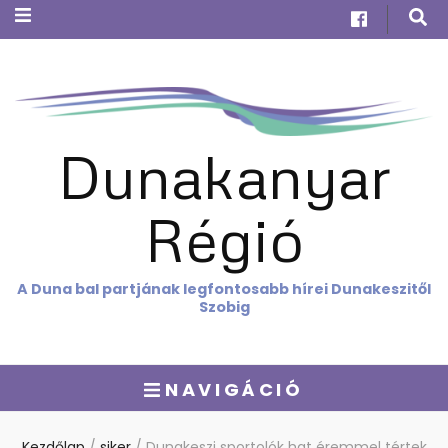
Dunakanyar
Régió
A Duna bal partjának legfontosabb hírei Dunakeszitől
Szobig
NAVIGÁCIÓ
Kezdőlap
/
siker
/
Dunakeszi sportolók hat éremmel tértek