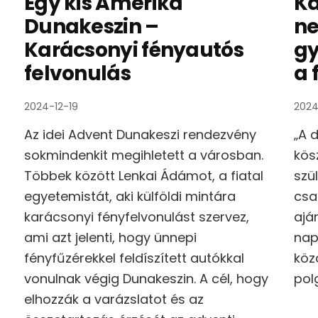
Egy kis Amerika
Ka
Dunakeszin –
ne
Karácsonyi fényautós
gy
felvonulás
a 
2024-12-19
2024
Az idei Advent Dunakeszi rendezvény
„A 
sokmindenkit megihletett a városban.
kös
Többek között Lenkai Ádámot, a fiatal
szü
egyetemistát, aki külföldi mintára
csa
karácsonyi fényfelvonulást szervez,
ajá
ami azt jelenti, hogy ünnepi
nap
fényfűzérekkel feldíszített autókkal
köz
vonulnak végig Dunakeszin. A cél, hogy
pol
elhozzák a varázslatot és az