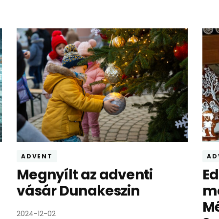
ADVENT
AD
Megnyílt az adventi
Ed
vásár Dunakeszin
mó
Mé
2024-12-02