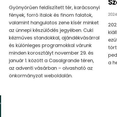
Sz
Gyönyörűen feldíszített tér, karácsonyi
fények, forró italok és finom falatok,
2024
valamint hangulatos zene kísér minket
202
az ünnepi készülődés jegyében. Cuki
kiá
kézműves standokkal, ajándékvásárral
ezú
és különleges programokkal várunk
tör
minden korosztályt november 29. és
ped
január 1. között a Casalgrande téren,
a h
az adventi vásárban – olvasható az
önkormányzat weboldalán.