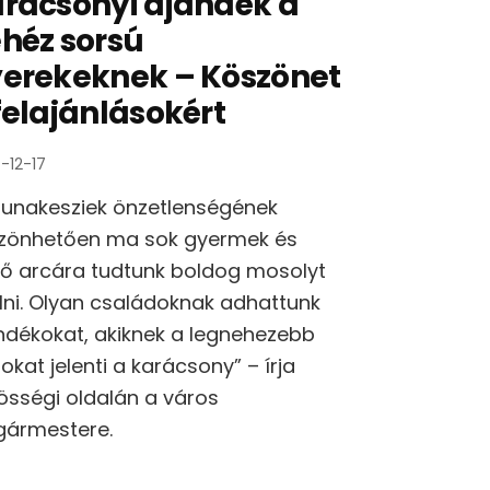
rácsonyi ajándék a
héz sorsú
erekeknek – Köszönet
felajánlásokért
-12-17
dunakesziek önzetlenségének
zönhetően ma sok gyermek és
lő arcára tudtunk boldog mosolyt
lni. Olyan családoknak adhattunk
ndékokat, akiknek a legnehezebb
okat jelenti a karácsony” – írja
össégi oldalán a város
gármestere.