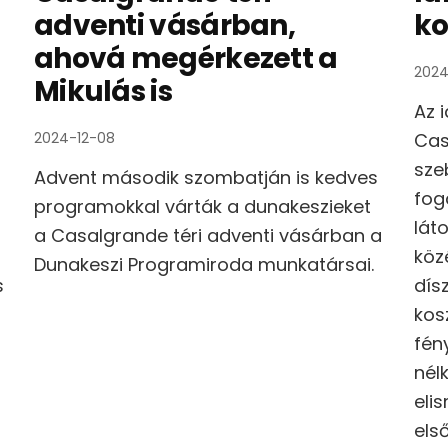
adventi vásárban,
ko
ahová megérkezett a
2024
Mikulás is
Az 
2024-12-08
Cas
sze
Advent második szombatján is kedves
fog
programokkal várták a dunakeszieket
lát
a Casalgrande téri adventi vásárban a
köz
Dunakeszi Programiroda munkatársai.
s
dís
kos
fén
nél
eli
els