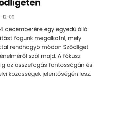
ődligeten
-12-09
4 decemberére egy egyedülálló
llítást fogunk megalkotni, mely
ttal rendhagyó módon Sződliget
ténelméről szól majd. A fókusz
ig az összefogás fontosságán és
elyi közösségek jelentőségén lesz.