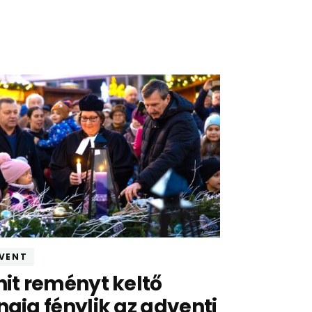
VENT
hit reményt keltő
ngja fénylik az adventi