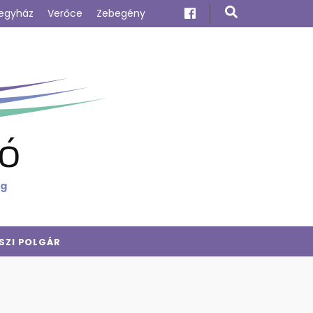
egyház
Verőce
Zebegény
ó
ig
SZI POLGÁR