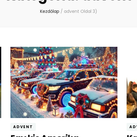
Kezdőlap
/
advent
Oldal 3)
ADVENT
AD