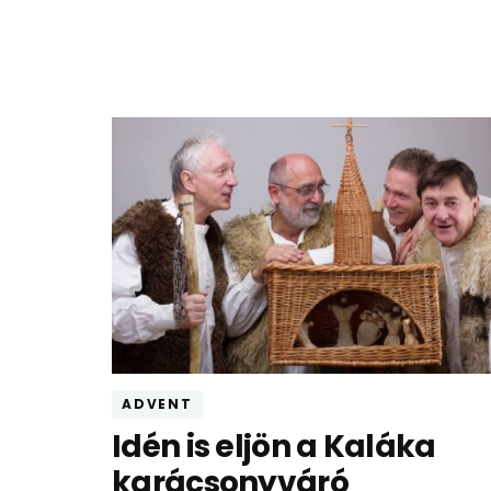
ADVENT
Idén is eljön a Kaláka
karácsonyváró