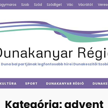
agymaros
Szob
Sződ
Sződliget
Vác
Vácrátót
Veres
Dunakanyar Régi
 Duna bal partjának legfontosabb hírei Dunakeszitől Szob
KULTÚRA
SPORT
DUNAKANYAR RÉGIÓ
DUNAKE
Kategória:
advent