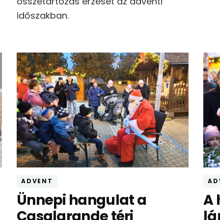
összetartozás érzését az adventi
időszakban.
ADVENT
AD
Ünnepi hangulat a
A 
Casalgrande téri
lá