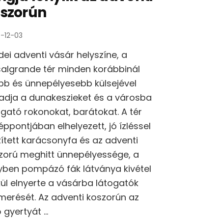
szorún
-12-03
idei adventi vásár helyszíne, a
algrande tér minden korábbinál
bb és ünnepélyesebb külsejével
adja a dunakeszieket és a városba
ogató rokonokat, barátokat. A tér
éppontjában elhelyezett, jó ízléssel
zített karácsonyfa és az adventi
zorú meghitt ünnepélyessége, a
yben pompázó fák látványa kivétel
kül elnyerte a vásárba látogatók
smerését. Az adventi koszorún az
ő gyertyát …