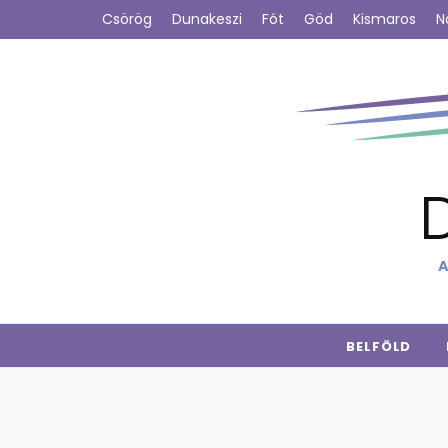
Csörög
Dunakeszi
Fót
Göd
Kismaros
N
A
BELFÖLD