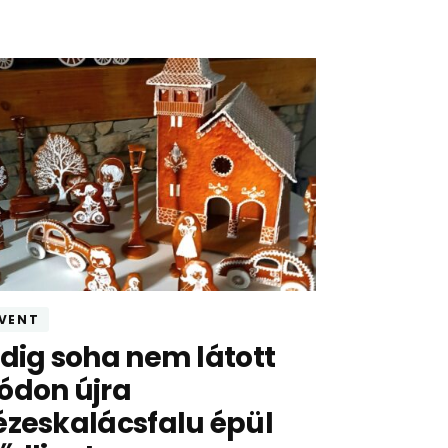
VENT
dig soha nem látott
don újra
zeskalácsfalu épül