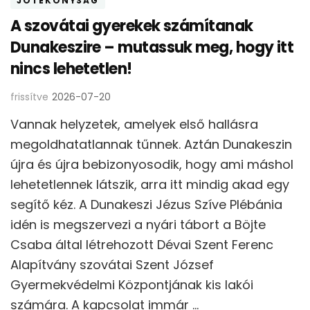
JÓTÉKONYSÁG
A szovátai gyerekek számítanak
Dunakeszire – mutassuk meg, hogy itt
nincs lehetetlen!
frissítve
2026-07-20
Vannak helyzetek, amelyek első hallásra
megoldhatatlannak tűnnek. Aztán Dunakeszin
újra és újra bebizonyosodik, hogy ami máshol
lehetetlennek látszik, arra itt mindig akad egy
segítő kéz. A Dunakeszi Jézus Szíve Plébánia
idén is megszervezi a nyári tábort a Böjte
Csaba által létrehozott Dévai Szent Ferenc
Alapítvány szovátai Szent József
Gyermekvédelmi Központjának kis lakói
számára. A kapcsolat immár …