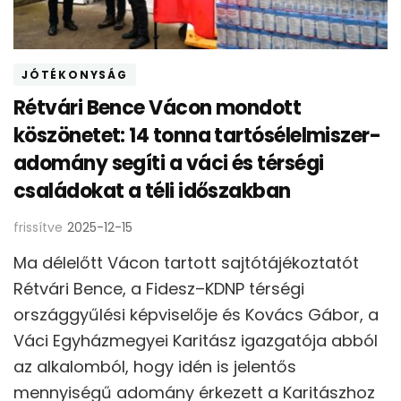
JÓTÉKONYSÁG
Rétvári Bence Vácon mondott
köszönetet: 14 tonna tartósélelmiszer-
adomány segíti a váci és térségi
családokat a téli időszakban
frissítve
2025-12-15
Ma délelőtt Vácon tartott sajtótájékoztatót
Rétvári Bence, a Fidesz–KDNP térségi
országgyűlési képviselője és Kovács Gábor, a
Váci Egyházmegyei Karitász igazgatója abból
az alkalomból, hogy idén is jelentős
mennyiségű adomány érkezett a Karitászhoz