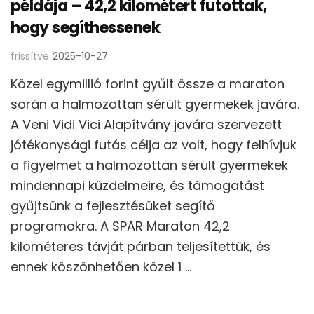
példája – 42,2 kilométert futottak,
hogy segíthessenek
frissítve
2025-10-27
Közel egymillió forint gyűlt össze a maraton
során a halmozottan sérült gyermekek javára.
A Veni Vidi Vici Alapítvány javára szervezett
jótékonysági futás célja az volt, hogy felhívjuk
a figyelmet a halmozottan sérült gyermekek
mindennapi küzdelmeire, és támogatást
gyűjtsünk a fejlesztésüket segítő
programokra. A SPAR Maraton 42,2
kilométeres távját párban teljesítettük, és
ennek köszönhetően közel 1 …