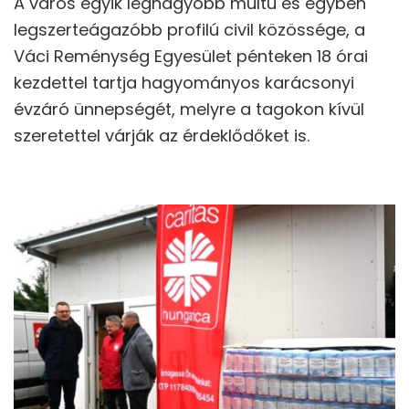
A város egyik legnagyobb múltú és egyben
legszerteágazóbb profilú civil közössége, a
Váci Reménység Egyesület pénteken 18 órai
kezdettel tartja hagyományos karácsonyi
évzáró ünnepségét, melyre a tagokon kívül
szeretettel várják az érdeklődőket is.