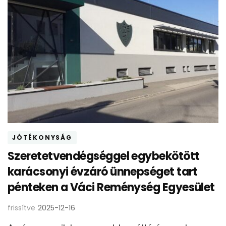
JÓTÉKONYSÁG
Szeretetvendégséggel egybekötött
karácsonyi évzáró ünnepséget tart
pénteken a Váci Reménység Egyesület
frissítve
2025-12-16