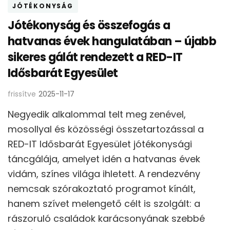
JÓTÉKONYSÁG
Jótékonyság és összefogás a
hatvanas évek hangulatában – újabb
sikeres gálát rendezett a RED-IT
Idősbarát Egyesület
frissítve
2025-11-17
Negyedik alkalommal telt meg zenével,
mosollyal és közösségi összetartozással a
RED-IT Idősbarát Egyesület jótékonysági
táncgálája, amelyet idén a hatvanas évek
vidám, színes világa ihletett. A rendezvény
nemcsak szórakoztató programot kínált,
hanem szívet melengető célt is szolgált: a
rászoruló családok karácsonyának szebbé