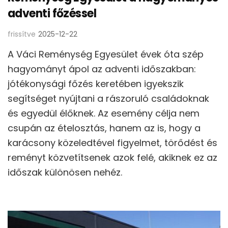
adventi főzéssel
frissítve
2025-12-22
A Váci Reménység Egyesület évek óta szép
hagyományt ápol az adventi időszakban:
jótékonysági főzés keretében igyekszik
segítséget nyújtani a rászoruló családoknak
és egyedül élőknek. Az esemény célja nem
csupán az ételosztás, hanem az is, hogy a
karácsony közeledtével figyelmet, törődést és
reményt közvetítsenek azok felé, akiknek ez az
időszak különösen nehéz.