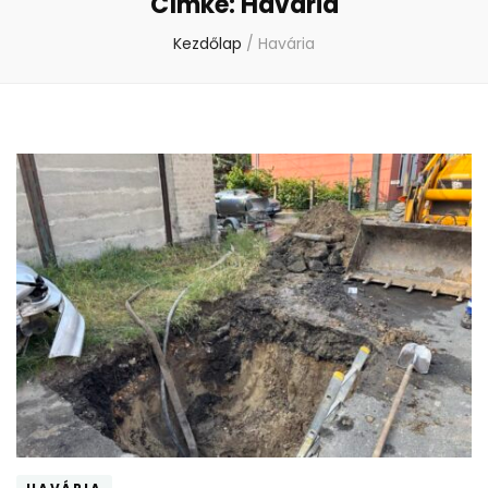
Címke:
Havária
Kezdőlap
/
Havária