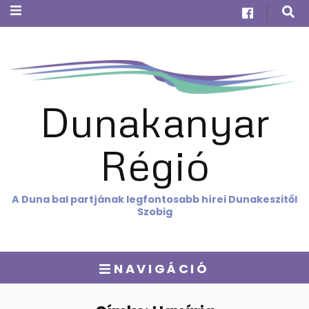
Dunakanyar
Régió
A Duna bal partjának legfontosabb hírei Dunakeszitől
Szobig
NAVIGÁCIÓ