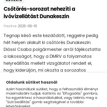
HAVÁRIA
Csőtörés-sorozat nehezíti a
ivóvízellátást Dunakeszin
frissítve
2025-06-10
Tegnap késő este kezdődött, reggelre pedig
hét helyen alakult ki csőtörés Dunakeszin.
Dióssi Csaba polgármester arról tájékoztatta
a lakosságot, hogy a DMRV a folyamatos
helyreállítás mellett vizsgálatot rendelt el,
hogy kiderüljön, mi okozta a sorozatos
csőtörést.
Oldalunk sütiket használ
Azért használunk sütiket, hogy a felhasználói élményt
maximalizálni tudjuk. Kattints az "Elfogadás" gombra,
ha egyetértesz a használatukkal, vagy tekints meg a
"Süti beállítás" gomb segítségével a további
lehetőségeket.