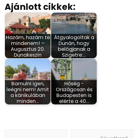
Ajánlott cikkek:
Hazám, hazám te
Átgyalogoltak a
mindenem! –
Dunán, hogy
Augusztus 20.
belógjanak a
Dunakeszin
Szigetre:…
Barnulni igen,
Hőség -
leégni nem! Amit
Országosan és
a kánikulában
Budapesten is
minden…
elérte a 40…
Bejegyzés