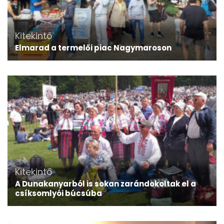
Kitekintő
Elmarad a termelői piac Nagymaroson
Kitekintő
A Dunakanyarból is sokan zarándokoltak el a
csíksomlyói búcsúba