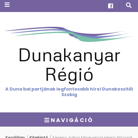
Dunakanyar
Régió
A Duna bal partjának legfontosabb hírei Dunakeszitől
Szobig
NAVIGÁCIÓ
Kezdőlap
/
Kitekintő
/
Ferenc pápa Magyarországra látogat