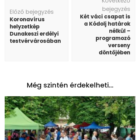
Következő
navigáció
bejegyzés
Előző bejegyzés
Két váci csapat is
Koronavírus
a Kódolj határok
helyzetkép
nélkül –
Dunakeszi erdélyi
programozó
testvérvárosában
verseny
döntőjében
Még szintén érdekelheti...