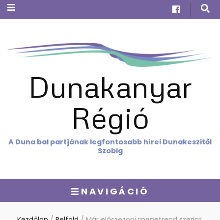
Dunakanyar
Régió
A Duna bal partjának legfontosabb hírei Dunakeszitől
Szobig
NAVIGÁCIÓ
Kezdőlap
/
Belföld
/
Már előszezoni menetrend szerint,