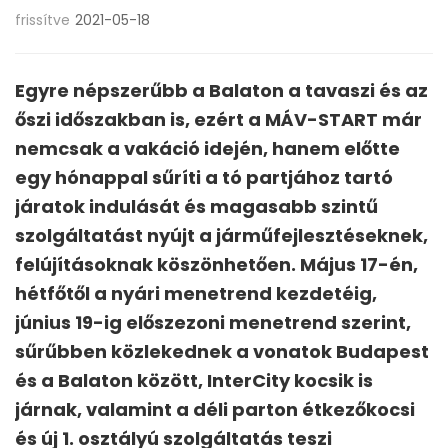
frissítve
2021-05-18
Egyre népszerűbb a Balaton a tavaszi és az
őszi időszakban is, ezért a MÁV-START már
nemcsak a vakáció idején, hanem előtte
egy hónappal sűríti a tó partjához tartó
járatok indulását és magasabb szintű
szolgáltatást nyújt a járműfejlesztéseknek,
felújításoknak köszönhetően. Május 17-én,
hétfőtől a nyári menetrend kezdetéig,
június 19-ig előszezoni menetrend szerint,
sűrűbben közlekednek a vonatok Budapest
és a Balaton között, InterCity kocsik is
járnak, valamint a déli parton étkezőkocsi
és új 1. osztályú szolgáltatás teszi