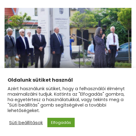
Belföld
Magyar az, akinek fáj Trianon!
Oldalunk sütiket használ
Azért használunk sütiket, hogy a felhasználói élményt
maximalizálni tudjuk. Kattints az "Elfogadás" gombra,
ha egyetértesz a használatukkal, vagy tekints meg a
"Süti beállítás" gomb segítségével a további
lehetőségeket.
©Dunakanyar Régió |
Blossom Mommy Blog |
Süti beállítások
Elfogadás
Fejlesztette
Blossom Themes
.Készítette:
WordPress
.