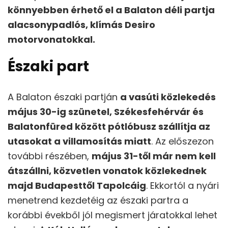
könnyebben érhető el a Balaton déli partja
alacsonypadlós, klímás Desiro
motorvonatokkal.
Északi part
A Balaton északi partján
a vasúti közlekedés
május 30-ig szünetel, Székesfehérvár és
Balatonfüred között pótlóbusz szállítja az
utasokat a villamosítás miatt
. Az előszezon
további részében,
május 31-től már nem kell
átszállni, közvetlen vonatok közlekednek
majd Budapesttől Tapolcáig
. Ekkortól a nyári
menetrend kezdetéig az északi partra a
korábbi évekből jól megismert járatokkal lehet