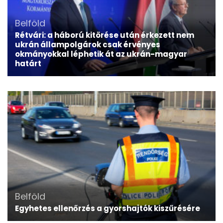
Belföld
Rétvári: a háború kitörése után érkezett nem
ukrán állampolgárok csak érvényes
okmányokkal léphetik át az ukrán-magyar
határt
Belföld
Egyhetes ellenőrzés a gyorshajtók kiszűrésére