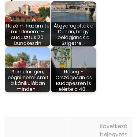
Hazám, hazám te
Átgyalogoltak a
mindenem! –
Dunán, hogy
Augusztus 20.
belógjanak a
Dunakeszin
Szigetre:…
Barnulni igen,
Hőség -
leégni nem! Amit
Országosan és
a kánikulában
Budapesten is
minden…
elérte a 40…
Bejegyzés
Következő
navigáció
bejegyzés