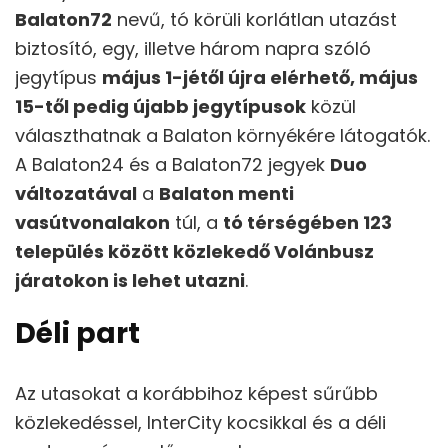
Balaton72
nevű, tó körüli korlátlan utazást
biztosító, egy, illetve három napra szóló
jegytípus
május 1-jétől újra elérhető, május
15-től pedig újabb jegytípusok
közül
választhatnak a Balaton környékére látogatók.
A Balaton24 és a Balaton72 jegyek
Duo
változatával
a
Balaton menti
vasútvonalakon
túl, a
tó térségében 123
település között közlekedő Volánbusz
járatokon is lehet utazni
.
Déli part
Az utasokat a korábbihoz képest sűrűbb
közlekedéssel, InterCity kocsikkal és a déli