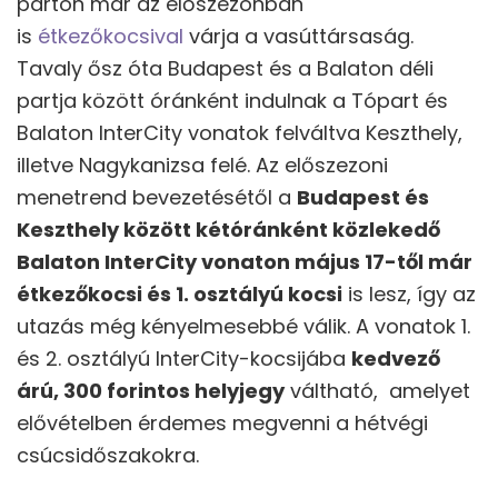
parton már az előszezonban
is
étkezőkocsival
várja a vasúttársaság.
Tavaly ősz óta Budapest és a Balaton déli
partja között óránként indulnak a Tópart és
Balaton InterCity vonatok felváltva Keszthely,
illetve Nagykanizsa felé. Az előszezoni
menetrend bevezetésétől a
Budapest és
Keszthely között kétóránként közlekedő
Balaton InterCity vonaton május 17-től már
étkezőkocsi és 1. osztályú kocsi
is lesz, így az
utazás még kényelmesebbé válik. A vonatok 1.
és 2. osztályú InterCity-kocsijába
kedvező
árú, 300 forintos helyjegy
váltható, amelyet
elővételben érdemes megvenni a hétvégi
csúcsidőszakokra.