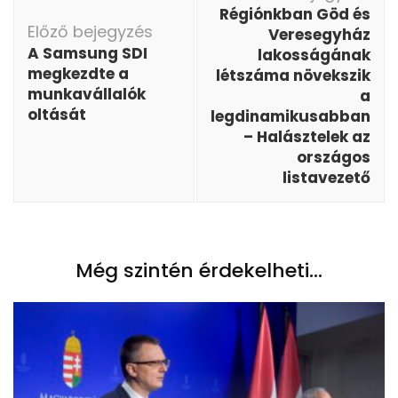
Régiónkban Göd és
Előző bejegyzés
Veresegyház
A Samsung SDI
lakosságának
megkezdte a
létszáma növekszik
munkavállalók
a
oltását
legdinamikusabban
– Halásztelek az
országos
listavezető
Még szintén érdekelheti...