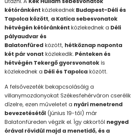
utazni. A
Kék Hullám sebesvonatok
kétóránként
közlekednek
Budapest-Déli és
Tapolca között
,
a Katica sebesvonatok
hétvégén kétóránként
közlekednek a
Déli
pályaudvar és
Balatonfüred
között,
hétköznap naponta
két pár vonat
közlekedik.
Pénteken és
hétvégén Tekergő gyorsvonatok
is
közlekednek a
Déli és Tapolca
között.
A felsővezeték bekapcsolásáig a
villanymozdonyokat Székesfehérváron cserélik
dízelre, ezen műveletet a
nyári menetrend
bevezetésétől
(június 19-től) már
Balatonfüreden végzik el. Így akkortól
negyed
órával rövidül majd a menetidő, és a