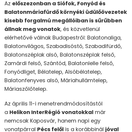
Az
előszezonban a Siófok, Fonyód és
Balatonmáriafürdő környéki üdülőövezetek
kisebb forgalmú megállóiban is sűrűbben
állnak meg vonatok
, és közvetlenül
elérhetővé válnak Budapestről: Balatonaliga,
Balatonvilágos, Szabadisóstó, Szabadifürdő,
Balatonszéplak alsó, Balatonszéplak felső,
Zamárdi felső, Szántód, Balatonlelle felső,
Fonyódliget, Bélatelep, Alsóbélatelep,
Balatonfenyves alsó, Máriahullámtelep,
Máriaszőlőtelep.
Az április 11-i menetrendmódosítástól
a
Helikon InterRégió vonatokkal
már
nemcsak Kaposvár, hanem napi egy
vonatpárral
Pécs felől
is a korábbinál
jóval