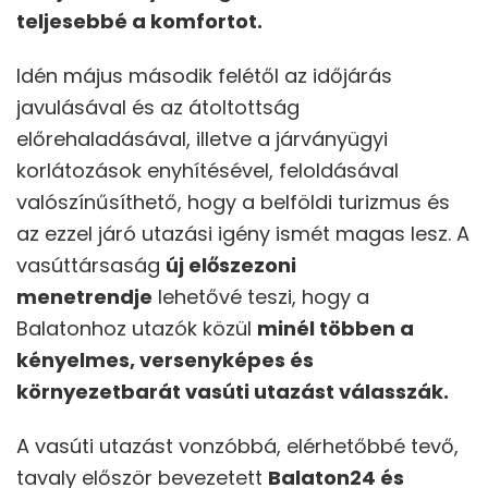
teljesebbé a komfortot.
Idén május második felétől az időjárás
javulásával és az átoltottság
előrehaladásával, illetve a járványügyi
korlátozások enyhítésével, feloldásával
valószínűsíthető, hogy a belföldi turizmus és
az ezzel járó utazási igény ismét magas lesz. A
vasúttársaság
új előszezoni
menetrendje
lehetővé teszi, hogy a
Balatonhoz utazók közül
minél többen a
kényelmes, versenyképes és
környezetbarát vasúti utazást válasszák.
A vasúti utazást vonzóbbá, elérhetőbbé tevő,
tavaly először bevezetett
Balaton24 és