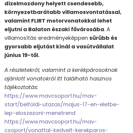
dízelmozdony helyett csendesebb,
környezetbarátabb villamosvontatással,
valamint FLIRT motorvonatokkal lehet
eljutni a Balaton északi fővárosába
. A
villamosítás eredményeképpen
sűrűbb és
gyorsabb eljutást kínál a vasútvállalat
június 19-től.
A részletekről, valamint a kerékpárosoknak
ajánlott vonatokról itt található hasznos
tájékoztatás:
https://www.mavcsoport.hu/mav-
start/belfoldi-utazas/majus-17-en-eletbe-
lep-eloszezoni-menetrend
https://www.mavcsoport.hu/mav-
csoport/vonattal-kedvelt-kerekparos-