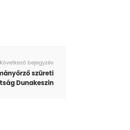
Következő bejegyzés
ányőrző szüreti
tság Dunakeszin