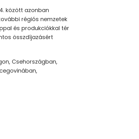
24. között azonban
 további régiós nemzetek
ppal és produkciókkal tér
ntos összdíjazásért
ágon, Csehországban,
rcegovinában,