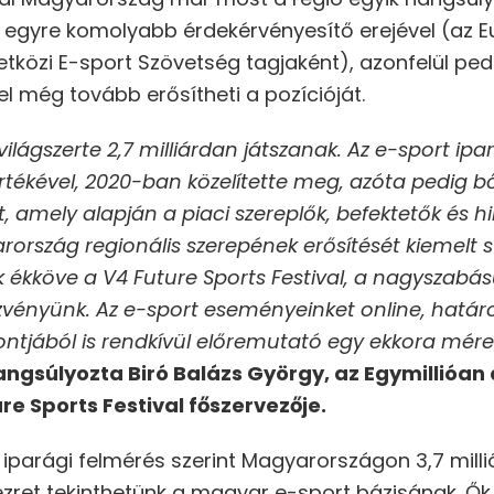
is egyre komolyabb érdekérvényesítő erejével (az E
közi E-sport Szövetség tagjaként), azonfelül pedi
l még tovább erősítheti a pozícióját.
ilágszerte 2,7 milliárdan játszanak. Az e-sport ip
t értékével, 2020-ban közelítette meg, azóta pedig 
, amely alapján a piaci szereplők, befektetők és 
ország regionális szerepének erősítését kiemelt str
ékköve a V4 Future Sports Festival, a nagyszabású
vényünk. Az e-sport eseményeinket online, határo
ntjából is rendkívül előremutató egy ekkora méret
angsúlyozta Biró Balázs György, az Egymillióan
re Sports Festival főszervezője.
 iparági felmérés szerint Magyarországon 3,7 milli
zret tekinthetünk a magyar e-sport bázisának. Ők 