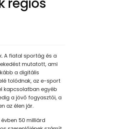
k régiós
. A fiatal sportág és a
vekedést mutatott, ami
kább a digitális
elé tolódnak, az e-sport
el kapcsolatban egyéb
dig a jövő fogyasztói, a
 az élen jár.
évben 50 milliárd
os szereplőjének számít.