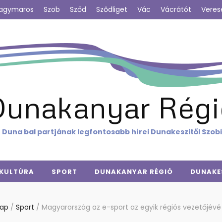
agymaros
Szob
Sződ
Sződliget
Vác
Vácrátót
Veres
Dunakanyar Régi
 Duna bal partjának legfontosabb hírei Dunakeszitől Szob
KULTÚRA
SPORT
DUNAKANYAR RÉGIÓ
DUNAKE
lap
/
Sport
/
Magyarország az e-sport az egyik régiós vezetőjévé