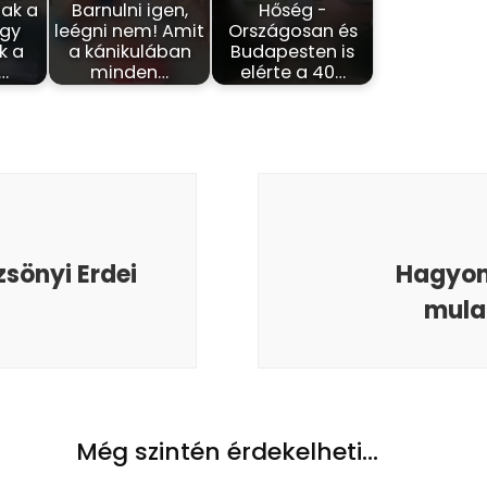
ak a
Barnulni igen,
Hőség -
ogy
leégni nem! Amit
Országosan és
k a
a kánikulában
Budapesten is
:…
minden…
elérte a 40…
zsönyi Erdei
Hagyom
mula
Még szintén érdekelheti...