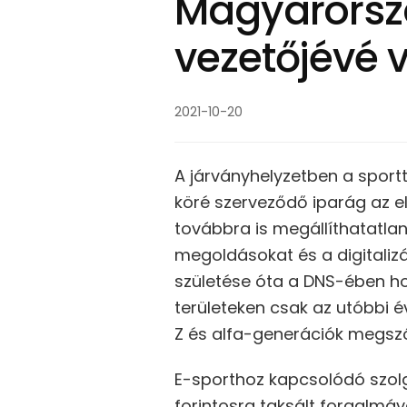
Magyarorszá
vezetőjévé 
2021-10-20
A járványhelyzetben a sportt
köré szerveződő iparág az e
továbbra is megállíthatatlan
megoldásokat és a digitalizá
születése óta a DNS-ében h
területeken csak az utóbbi é
Z és alfa-generációk megszól
E-sporthoz kapcsolódó szolg
forintosra taksált forgalmá