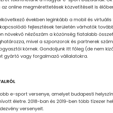
az online megmérettetések közvetítéseit is élőben
 elkövetkező években leginkább a mobil és virtuáli
 kapcsolódó fejlesztések területén várhatók továb
en növekvő nézőszám a közönség fiatalabb összet
határozza, mivel a szponzorok és partnerek számá
ogyasztói körnek. Gondoljunk itt főleg (de nem ki
et gyártó vagy forgalmazó vállalatokra.
VALRÓL
bb e-sport versenye, amelyet budapesti helyszínn
vott életre. 2018-ban és 2019-ben több tízezer hely
ndezvény versenyeit.