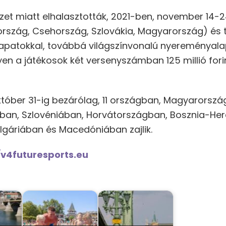
zet miatt elhalasztották, 2021-ben, november 14-
ország, Csehország, Szlovákia, Magyarország) és
sapatokkal, továbbá világszínvonalú nyereményala
yen a játékosok két versenyszámban 125 millió fori
október 31-ig bezárólag, 11 országban, Magyarorsz
gban, Szlovéniában, Horvátországban, Bosznia-He
gáriában és Macedóniában zajlik.
/v4futuresports.eu