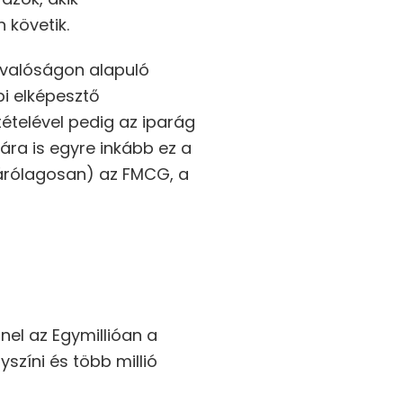
 követik.
s valóságon alapuló
bi elképesztő
ételével pedig az iparág
ra is egyre inkább ez a
zárólagosan) az FMCG, a
el az Egymillióan a
színi és több millió