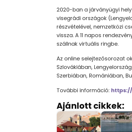
2020-ban a járványügyi hely
visegrádi országok (Lengyel
részvételével, nemzetközi c
vissza. A 11 napos rendezvén
szállnak virtuális ringbe.
Az online selejtezősorozat 
Szlovákiában, Lengyelorszá
Szerbiában, Romániában, Bul
További információ:
https:/
Ajánlott cikkek: