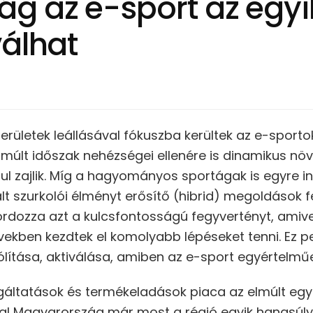
g az e-sport az egyi
válhat
erületek leállásával fókuszba kerültek az e-sportok
lmúlt időszak nehézségei ellenére is dinamikus nö
ul zajlik. Míg a hagyományos sportágak is egyre in
lt szurkolói élményt erősítő (hibrid) megoldások f
ordozza azt a kulcsfontosságú fegyvertényt, amiv
vekben kezdtek el komolyabb lépéseket tenni. Ez pe
ítása, aktiválása, amiben az e-sport egyértelműen
áltatások és termékeladások piaca az elmúlt egy 
val Magyarország már most a régió egyik hangsúly