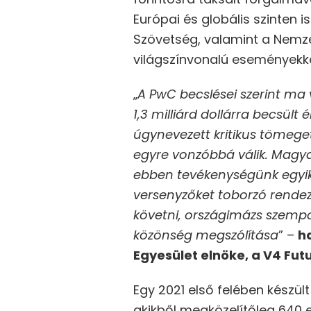
Európai és globális szinten 
Szövetség, valamint a Nemzet
világszínvonalú eseményekke
„
A PwC becslései szerint ma v
1,3 milliárd dollárra becsül
úgynevezett kritikus tömeget
egyre vonzóbbá válik. Magyar
ebben tevékenységünk egyik 
versenyzőket toborzó rendez
követni, országimázs szempo
közönség megszólítása
” –
h
Egyesület elnöke, a V4 Futu
Egy 2021 első felében készült
akikből megközelítőleg 640 e