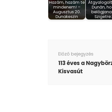
Hazám, hazám te
Átgyalogolt
mindenem! –
Dunán, h
Augusztus 20.
belógjana
Dunakeszin
Szigetre
Bejegyzés
navigáció
Előző bejegyzés
113 éves a Nagybör
Kisvasút