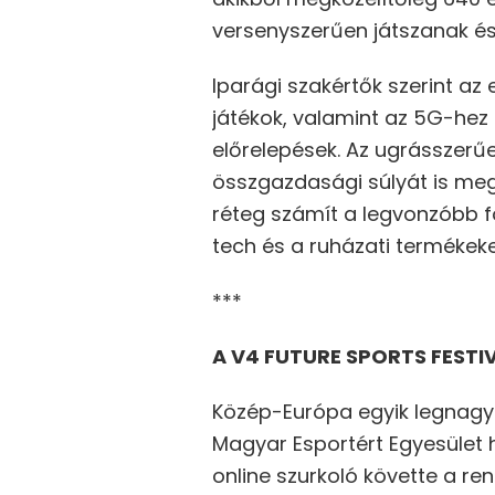
versenyszerűen játszanak és 
Iparági szakértők szerint az
játékok, valamint az 5G-hez
előrelepések. Az ugrásszerű
összgazdasági súlyát is meg
réteg számít a legvonzóbb f
tech és a ruházati termékek
***
A V4 FUTURE SPORTS FESTI
Közép-Európa egyik legnagyo
Magyar Esportért Egyesület hí
online szurkoló követte a re