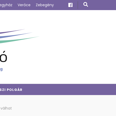
egyház
Verőce
Zebegény
ó
ig
SZI POLGÁR
 válhat