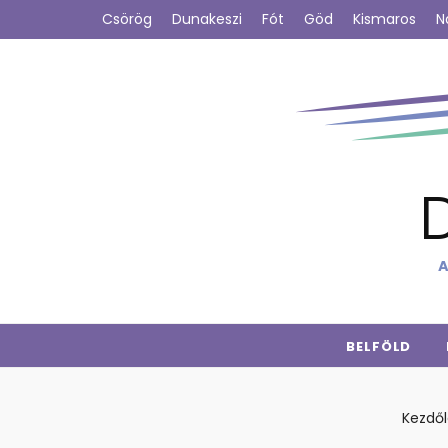
Csörög
Dunakeszi
Fót
Göd
Kismaros
N
A
BELFÖLD
Kezdő