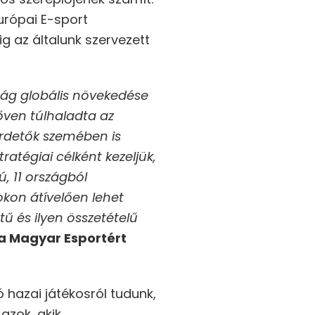
urópai E-sport
g az általunk szervezett
arág globális növekedése
bőven túlhaladta az
hirdetők szemében is
atégiai célként kezeljük,
, 11 országból
kon átívelően lehet
ű és ilyen összetételű
 a Magyar Esportért
ó hazai játékosról tudunk,
azok, akik