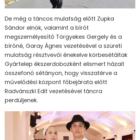
De még a táncos mulatság előtt Zupka
Sándor elnök, valamint a bírót
megszemélyesítő Törgyekes Gergely és a
bíróné, Garay Ágnes vezetésével a szüreti
mulatság résztvevői énekelve körbesétáltak
Gyártelep ékszerdobozként elismert házait
összefonó sétányon, hogy visszatérve a
művelődési központ főbejárata előtt
Radvánszki Edit vezetésével táncra
perdüljenek.