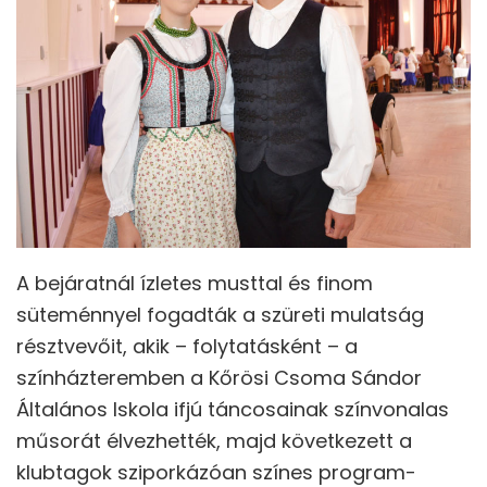
A bejáratnál ízletes musttal és finom
süteménnyel fogadták a szüreti mulatság
résztvevőit, akik – folytatásként – a
színházteremben a Kőrösi Csoma Sándor
Általános Iskola ifjú táncosainak színvonalas
műsorát élvezhették, majd következett a
klubtagok sziporkázóan színes program-