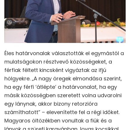
Éles határvonalak választották el egymástól a
mulatságokon résztvevő közösségeket, a
férfiak féltett kincsként vigyáztak az ifjú
hölgyekre. „A nagy öregek elmondása szerint,
ha egy férfi ‘átlépte’ a határvonalat, ha egy
másik közösségben szeretett volna udvarolni
egy lánynak, akkor bizony retorzióra
számíthatott” – elevenítette fel a régi időket.
Magyaros öltözékben vonultak a fiúk és a
lányok a szüreti karavánban, lovas kocsikkal