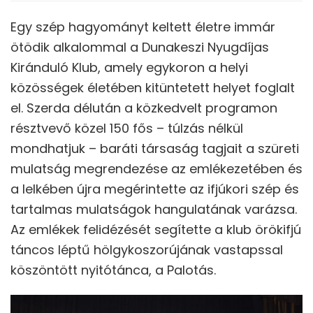
Egy szép hagyományt keltett életre immár
ötödik alkalommal a Dunakeszi Nyugdíjas
Kiránduló Klub, amely egykoron a helyi
közösségek életében kitüntetett helyet foglalt
el. Szerda délután a közkedvelt programon
résztvevő közel 150 fős – túlzás nélkül
mondhatjuk – baráti társaság tagjait a szüreti
mulatság megrendezése az emlékezetében és
a lelkében újra megérintette az ifjúkori szép és
tartalmas mulatságok hangulatának varázsa.
Az emlékek felidézését segítette a klub örökifjú
táncos léptű hölgykoszorújának vastapssal
köszöntött nyitótánca, a Palotás.