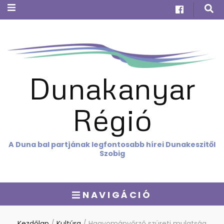
Dunakanyar
Régió
A Duna bal partjának legfontosabb hírei Dunakeszitől
Szobig
NAVIGÁCIÓ
Kezdőlap
/
Kultúra
/
Hagyományőrző szüreti mulatság