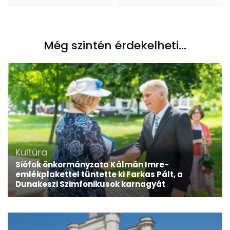
Még szintén érdekelheti...
Kultúra
Siófok önkormányzata Kálmán Imre-
emlékplakettel tüntette ki Farkas Pált, a
Dunakeszi Szimfonikusok karnagyát