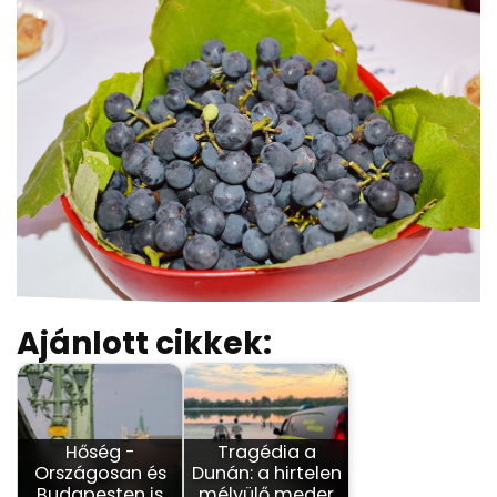
Ajánlott cikkek:
Hőség -
Tragédia a
Országosan és
Dunán: a hirtelen
Budapesten is
mélyülő meder