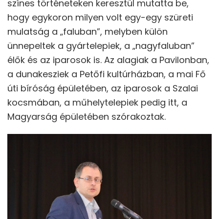
színes történeteken keresztül mutatta be,
hogy egykoron milyen volt egy-egy szüreti
mulatság a „faluban”, melyben külön
ünnepeltek a gyártelepiek, a „nagyfaluban”
élők és az iparosok is. Az alagiak a Pavilonban,
a dunakesziek a Petőfi kultúrházban, a mai Fő
úti bíróság épületében, az iparosok a Szalai
kocsmában, a műhelytelepiek pedig itt, a
Magyarság épületében szórakoztak.