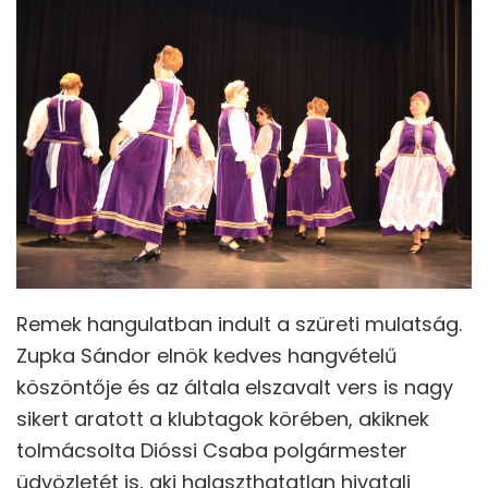
Remek hangulatban indult a szüreti mulatság.
Zupka Sándor elnök kedves hangvételű
köszöntője és az általa elszavalt vers is nagy
sikert aratott a klubtagok körében, akiknek
tolmácsolta Dióssi Csaba polgármester
üdvözletét is, aki halaszthatatlan hivatali