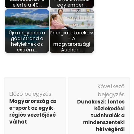
elérte a 40…
egy ember…
Újra ingyenes a
Energiatakarékosság
gödi strand a
- A
helyieknek az
magyarországi
extrém…
Auchan…
Bejegyzés
Következő
navigáció
Előző bejegyzés
bejegyzés
Magyarország az
Dunakeszi: fontos
e-sport az egyik
közlekedési
régiós vezetőjévé
tudnivalók a
válhat
mindenszenteki
hétvégéről