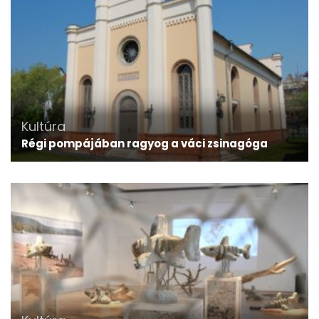
Kultúra
Régi pompájában ragyog a váci zsinagóga