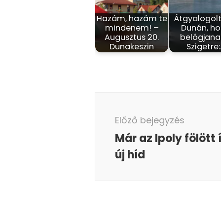
Hazám, hazám te
Átgyalogolt
mindenem! –
Dunán, h
Augusztus 20.
belógjana
Dunakeszin
Szigetre
Bejegyzés
navigáció
Előző bejegyzés
Már az Ipoly fölött 
új híd