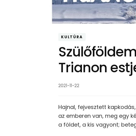
KULTÚRA
Szülőföldem
Trianon estj
2021-11-22
Hajnal, fejvesztett kapkodás
az emberen van, meg egy kéz
a földet, a kis vagyont; bet