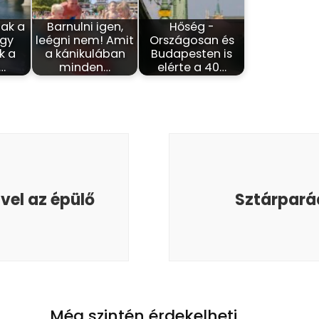
ak a
Barnulni igen,
Hőség -
ogy
leégni nem! Amit
Országosan és
k a
a kánikulában
Budapesten is
:…
minden…
elérte a 40…
ível az épülő
Sztárpar
Még szintén érdekelheti...