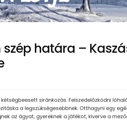
 szép határa – Kasz
e
, kétségbeesett siránkozás. Felszedelőzködni lóhal
itáska a legszükségesebbnek. Otthagyni egy egész 
egnek az ágyat, gyereknek a játékot, kiverve a mező