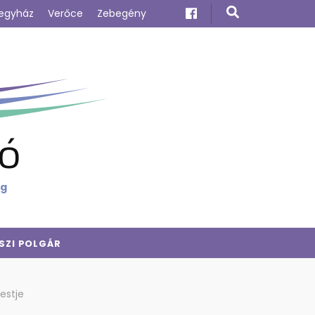
egyház
Verőce
Zebegény
ó
ig
SZI POLGÁR
estje