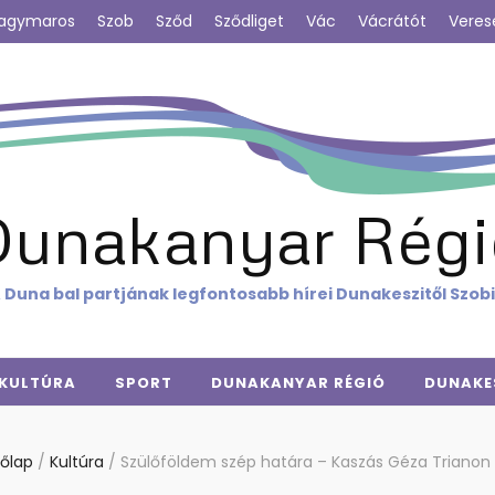
agymaros
Szob
Sződ
Sződliget
Vác
Vácrátót
Veres
Dunakanyar Régi
 Duna bal partjának legfontosabb hírei Dunakeszitől Szob
KULTÚRA
SPORT
DUNAKANYAR RÉGIÓ
DUNAKE
őlap
/
Kultúra
/
Szülőföldem szép határa – Kaszás Géza Trianon 