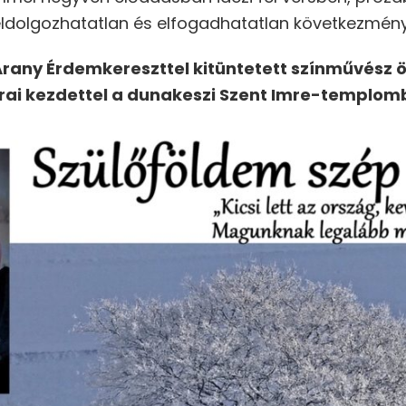
eldolgozhatatlan és elfogadhatatlan következmény
rany Érdemkereszttel kitüntetett színművész ö
órai kezdettel a dunakeszi Szent Imre-templom