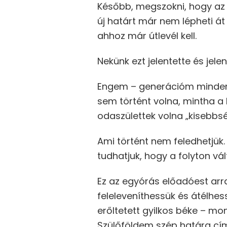
Később, megszokni, hogy az 
új határt már nem lépheti á
ahhoz már útlevél kell.
Nekünk ezt jelentette és jele
Engem – generációm minden t
sem történt volna, mintha a 
odaszülettek volna „kisebb
Ami történt nem feledhetjük.
tudhatjuk, hogy a folyton vál
Ez az egyórás előadóest arra
feleleveníthessük és átélhe
erőltetett gyilkos béke – m
Szülőföldem szép határa cí