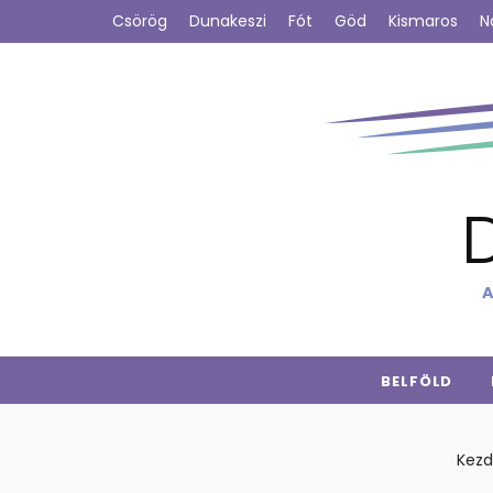
Csörög
Dunakeszi
Fót
Göd
Kismaros
N
A
BELFÖLD
Kezd