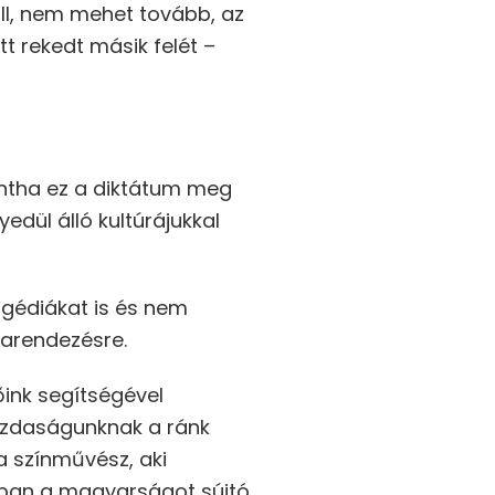
ll, nem mehet tovább, az
t rekedt másik felét –
intha ez a diktátum meg
edül álló kultúrájukkal
agédiákat is és nem
szarendezésre.
őink segítségével
gazdaságunknak a ránk
a színművész, aki
ában a magyarságot sújtó