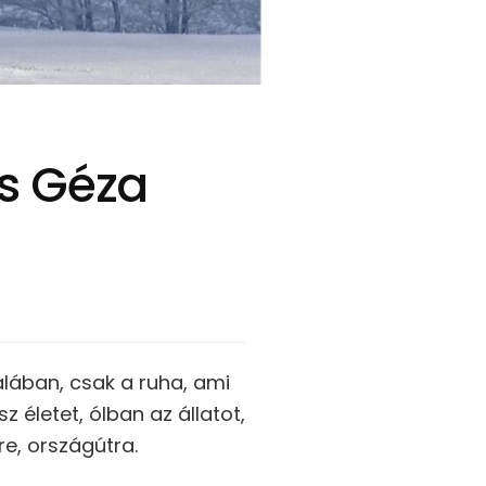
ás Géza
álában, csak a ruha, ami
életet, ólban az állatot,
re, országútra.