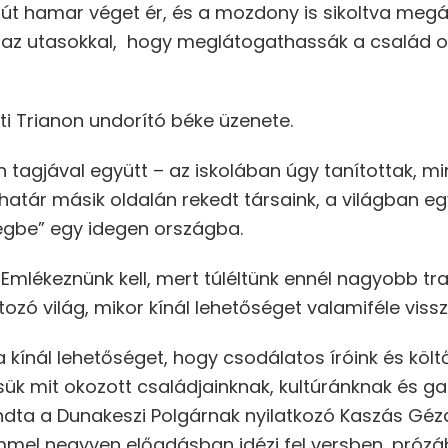
út hamar véget ér, és a mozdony is sikoltva megá
t az utasokkal, hogy meglátogathassák a család ot
nti Trianon undorító béke üzenete.
agjával együtt – az iskolában úgy tanítottak, m
határ másik oldalán rekedt társaink, a világban egy
ségbe” egy idegen országba.
 Emlékeznünk kell, mert túléltünk ennél nagyobb tr
tozó világ, mikor kínál lehetőséget valamiféle vis
 kínál lehetőséget, hogy csodálatos íróink és költ
ssük mit okozott családjainknak, kultúránknak és 
ondta a Dunakeszi Polgárnak nyilatkozó Kaszás Géz
mmel negyven előadásban idézi fel versben, próz