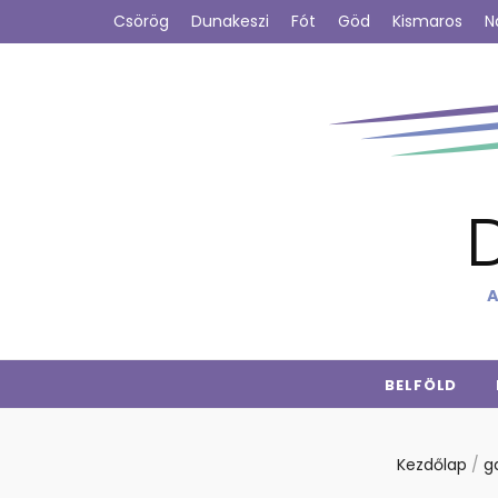
Csörög
Dunakeszi
Fót
Göd
Kismaros
N
A
BELFÖLD
Kezdőlap
/
g