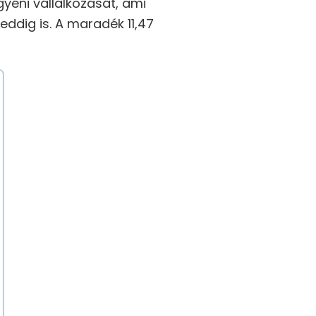
gyéni vállalkozását, ami
ddig is. A maradék 11,47