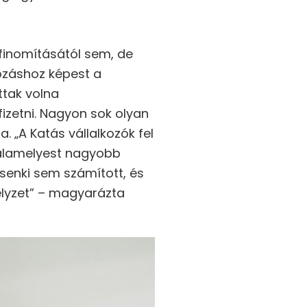
 finomításától sem, de
yozáshoz képest a
ttak volna
izetni. Nagyon sok olyan
. „A Katás vállalkozók fel
 valamelyest nagyobb
 senki sem számított, és
elyzet” – magyarázta