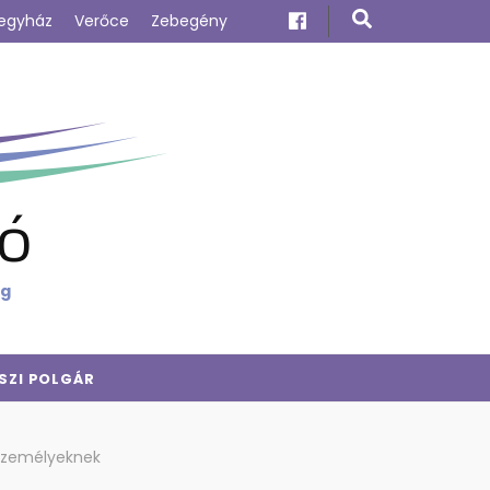
egyház
Verőce
Zebegény
ó
ig
SZI POLGÁR
nszemélyeknek