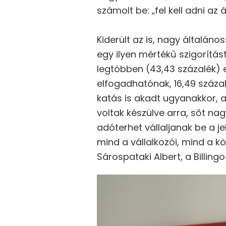
számolt be: „fel kell adni az
Kiderült az is, nagy általá
egy ilyen mértékű szigorítá
legtöbben (43,43 százalék) 
elfogadhatónak, 16,49 száza
katás is akadt ugyanakkor, a
voltak készülve arra, sőt na
adóterhet vállaljanak be a j
mind a vállalkozói, mind a 
Sárospataki Albert, a Billing