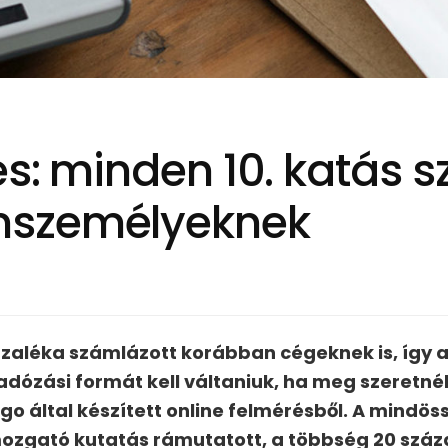
és: minden 10. katás 
nszemélyeknek
ázaléka számlázott korábban cégeknek is, így
dózási formát kell váltaniuk, ha meg szeretnék
lingo által készített online felmérésből. A mindö
ozgató kutatás rámutatott, a többség 20 szá