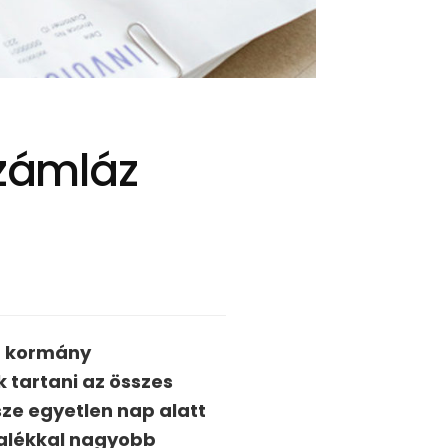
számláz
 a kormány
 tartani az összes
ssze egyetlen nap alatt
zalékkal nagyobb