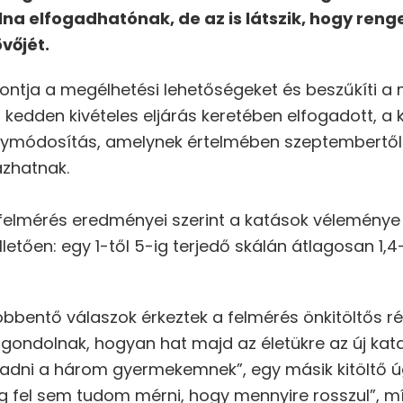
olna elfogadhatónak, de az is látszik, hogy ren
övőjét.
 rontja a megélhetési lehetőségeket és beszűkíti a
l kedden kivételes eljárás keretében elfogadott, a 
énymódosítás, amelynek értelmében szeptembertől
zhatnak.
riss felmérés eredményei szerint a katások vélemény
lletően: egy 1-től 5-ig terjedő skálán átlagosan 1,
bentő válaszok érkeztek a felmérés önkitöltős rés
ondolnak, hogyan hat majd az életükre az új katatö
adni a három gyermekemnek”, egy másik kitöltő ú
g fel sem tudom mérni, hogy mennyire rosszul”, m