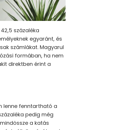
k 42,5 százaléka
emélyeknek egyaránt, és
csak számlákat. Magyarul
dózási formában, ha nem
kit direktben érint a
m lenne fenntartható a
 százaléka pedig még
t mindössze a katás