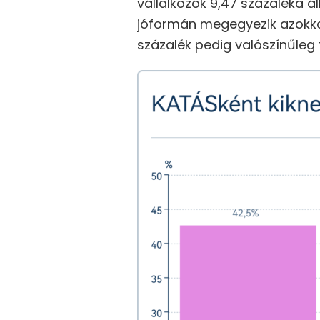
vállalkozók 9,47 százaléka á
jóformán megegyezik azokkal
százalék pedig valószínűleg