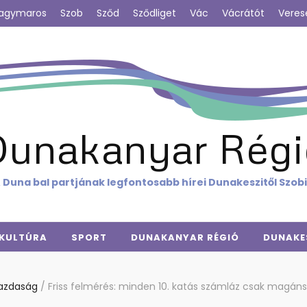
agymaros
Szob
Sződ
Sződliget
Vác
Vácrátót
Veres
Dunakanyar Régi
 Duna bal partjának legfontosabb hírei Dunakeszitől Szob
KULTÚRA
SPORT
DUNAKANYAR RÉGIÓ
DUNAKE
azdaság
/
Friss felmérés: minden 10. katás számláz csak magá