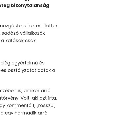
geteg bizonytalanság
 mozgásteret az érintettek
kisadózó vállalkozók
 a katások csak
e elég egyértelmű és
4-es osztályzatot adtak a
zében is, amikor arról
rvény. Volt, aki azt írta,
gy kommentált, „rosszul,
íg egy harmadik arról