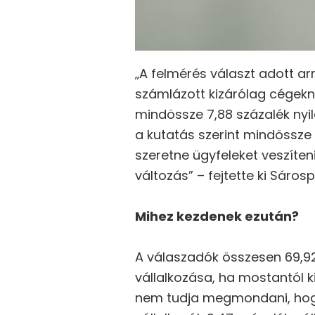
„A felmérés választ adott ar
számlázott kizárólag cégek
mindössze 7,88 százalék nyi
a kutatás szerint mindössz
szeretne ügyfeleket veszíteni
változás” – fejtette ki Sárosp
Mihez kezdenek ezután?
A válaszadók összesen 69,92
vállalkozása, ha mostantól
nem tudja megmondani, hogy 