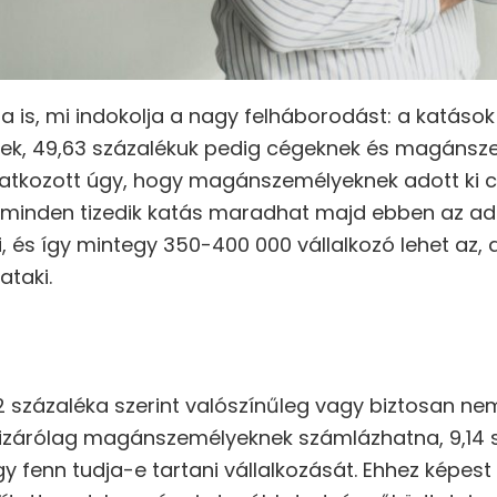
ra is, mi indokolja a nagy felháborodást: a katáso
nek, 49,63 százalékuk pedig cégeknek és magánsz
latkozott úgy, hogy magánszemélyeknek adott ki 
e minden tizedik katás maradhat majd ebben az a
, és így mintegy 350-400 000 vállalkozó lehet az, a
ataki.
 százaléka szerint valószínűleg vagy biztosan ne
 kizárólag magánszemélyeknek számlázhatna, 9,14
fenn tudja-e tartani vállalkozását. Ehhez képes