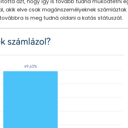
llította azt, hogy így is tovább tudná működtetni e
, akik elve csak magánszemélyeknek számláztak e
 továbbra is meg tudná oldani a katás státuszát.