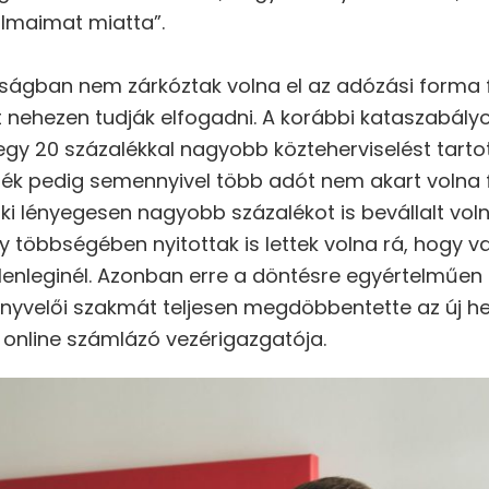
 álmaimat miatta”.
nosságban nem zárkóztak volna el az adózási forma
st nehezen tudják elfogadni. A korábbi kataszabál
egy 20 százalékkal nagyobb közteherviselést tarto
lék pedig semennyivel több adót nem akart volna f
ki lényegesen nagyobb százalékot is bevállalt volna
gy többségében nyitottak is lettek volna rá, hogy
elenleginél. Azonban erre a döntésre egyértelműen
könyvelői szakmát teljesen megdöbbentette az új h
o online számlázó vezérigazgatója.