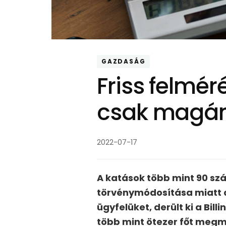
GAZDASÁG
Friss felmér
csak magá
2022-07-17
A katások több mint 90 sz
törvénymódosítása miatt a
ügyfelüket, derült ki a Bil
több mint ötezer főt megm