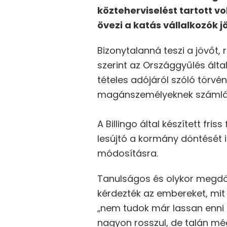
közteherviselést tartott v
övezi a katás vállalkozók j
Bizonytalanná teszi a jövőt,
szerint az Országgyűlés álta
tételes adójáról szóló törv
magánszemélyeknek számlá
A Billingo által készített f
lesújtó a kormány döntését i
módosításra.
Tanulságos és olykor megdöb
kérdezték az embereket, mit g
„nem tudok már lassan enni 
nagyon rosszul, de talán mé