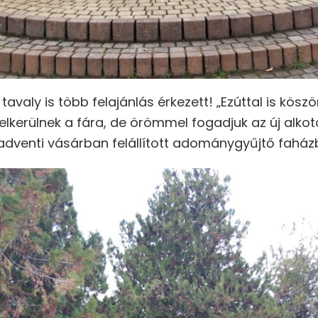
 tavaly is több felajánlás érkezett! „Ezúttal is kös
felkerülnek a fára, de örömmel fogadjuk az új alkot
adventi vásárban felállított adománygyűjtő faház