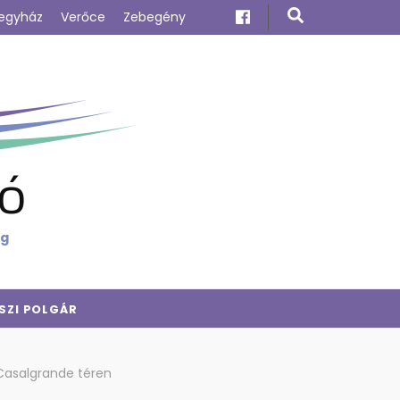
egyház
Verőce
Zebegény
ó
ig
SZI POLGÁR
 Casalgrande téren