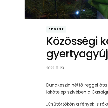
ADVENT
Közösségi k
gyertyagyúj
2022-11-23
Dunakeszin hétfő reggel óta
lakótelep szívében a Casalgr
„Csütörtökön a fények is ráke