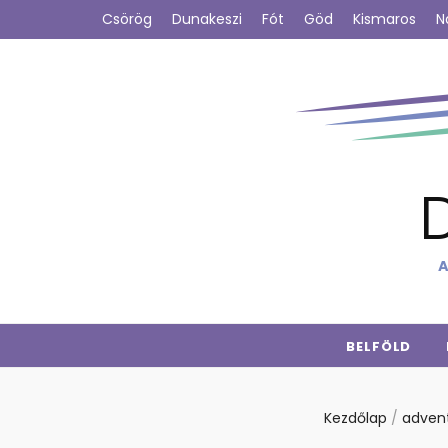
Csörög
Dunakeszi
Fót
Göd
Kismaros
N
A
BELFÖLD
Kezdőlap
/
adven