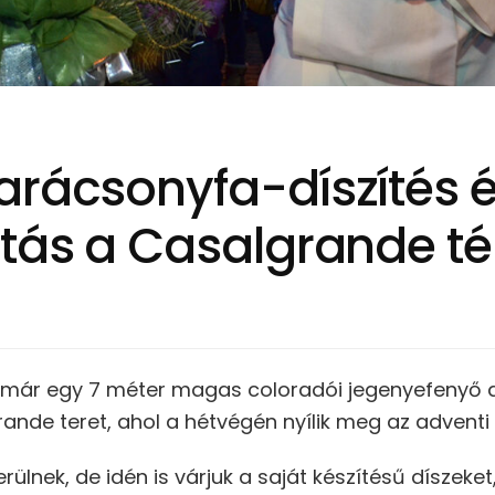
arácsonyfa-díszítés é
tás a Casalgrande té
 már egy 7 méter magas coloradói jegenyefenyő dí
ande teret, ahol a hétvégén nyílik meg az adventi 
rülnek, de idén is várjuk a saját készítésű díszeke