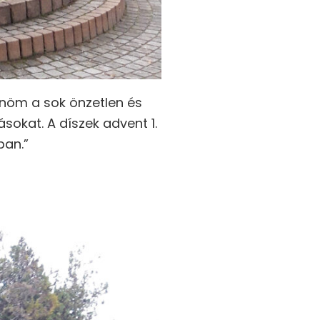
zönöm a sok önzetlen és
ásokat. A díszek advent 1.
ban.”