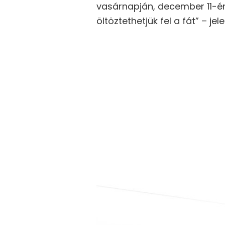
vasárnapján, december 11-én
öltöztethetjük fel a fát” – j