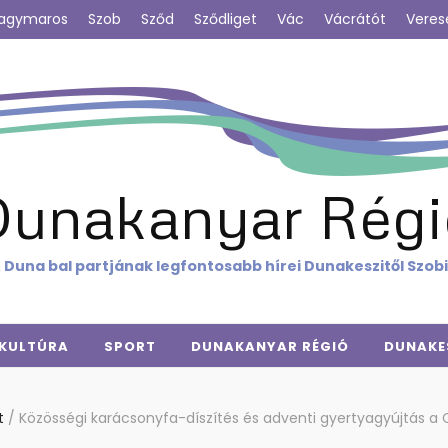
agymaros
Szob
Sződ
Sződliget
Vác
Vácrátót
Veres
Dunakanyar Régi
 Duna bal partjának legfontosabb hírei Dunakeszitől Szob
KULTÚRA
SPORT
DUNAKANYAR RÉGIÓ
DUNAKE
t
/
Közösségi karácsonyfa-díszítés és adventi gyertyagyújtás a