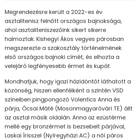
Megrendezésre került a 2022-es év
asztalitenisz felnőtt országos bajnoksága,
ahol asztaliteniszezőink sikert sikerre
halmoztak. Kishegyi Ákos vegyes párosban
megszerezte a szakosztály történelmének
első országos bajnoki címét, és elhozta a
velejáró legfényesebb érmet és kupát.
Mondhatjuk, hogy igazi házidöntőt láthatott a
közönség, hiszen ellenfélként a szintén VSD
színeiben pingpongozó Volentics Anna és
párja, Ócsai Máté (Mosonmagyaróvári TE) állt
az asztal másik oldalán. Anna az ezüstérme
mellé egy bronzérmet is bezsebelt párjával,
Laskai Írisszel (Nyíregyházi AC) a női páros