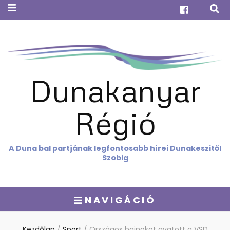
Dunakanyar
Régió
A Duna bal partjának legfontosabb hírei Dunakeszitől
Szobig
NAVIGÁCIÓ
Kezdőlap
/
Sport
/
Országos bajnokot avatott a VSD