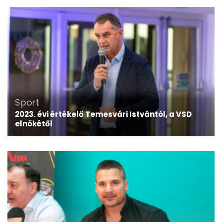
Sport
2023. évi értékelő Temesvári Istvántól, a VSD
elnökétől