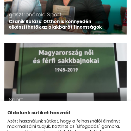
gasztronómia
Sport
Czanik Balázs: Otthon is könnyedén
elkészíthetők az alakbarát finomságok
Sport
Megjelent Solymosi László legújabb könyve a
sakkozás kiválóságairól
Oldalunk sütiket használ
Azért használunk sütiket, hogy a felhasználói élményt
maximalizálni tudjuk. Kattints az "Elfogadás" gombra,