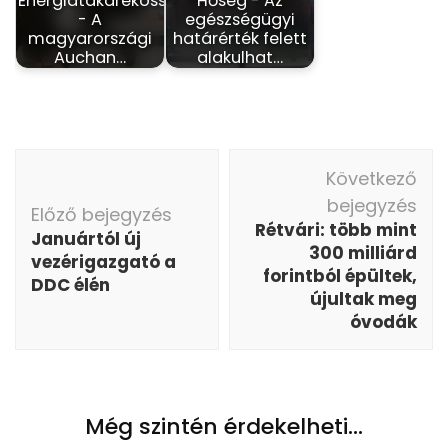
Energiatakarékosság
Hőség - Az
- A
egészségügyi
magyarországi
határérték felett
Auchan…
alakulhat…
Bejegyzés
Következő
navigáció
bejegyzés
Előző bejegyzés
Rétvári: több mint
Januártól új
300 milliárd
vezérigazgató a
forintból épültek,
DDC élén
újultak meg
óvodák
Még szintén érdekelheti...