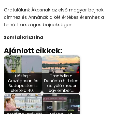
Gratulálunk Ákosnak az első magyar bajnoki
címhez és Annának a két értékes éremhez a
felnőtt országos bajnokságon.
Somfai Krisztina
Ajánlott cikkek:
Hőség -
Tragédia a
Országosan és
Dunán: a hirtelen
Budapesten is
mélyülő meder
elérte a 40…
egy ember…