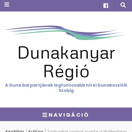
Dunakanyar
Régió
A Duna bal partjának legfontosabb hírei Dunakeszitől
Szobig
NAVIGÁCIÓ
Kezdőlap
/
Kultúra
/
Szabadkai csapat nyerte a Wallenberg