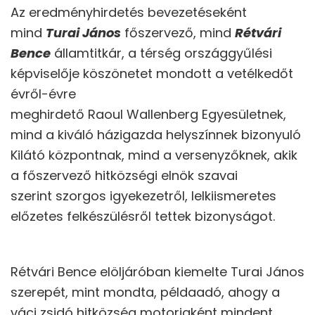
Az eredményhirdetés bevezetéseként
mind
Turai János
főszervező, mind
Rétvári
Bence
államtitkár, a térség országgyűlési
képviselője köszönetet mondott a vetélkedőt
évről-évre
meghirdető Raoul Wallenberg Egyesületnek,
mind a kiváló házigazda helyszínnek bizonyuló
Kilátó központnak, mind a versenyzőknek, akik
a főszervező hitközségi elnök szavai
szerint szorgos igyekezetről, lelkiismeretes
előzetes felkészülésről tettek bizonyságot.
Rétvári Bence elöljáróban kiemelte Turai János
szerepét, mint mondta, példaadó, ahogy a
váci zsidó hitközség motorjaként mindent