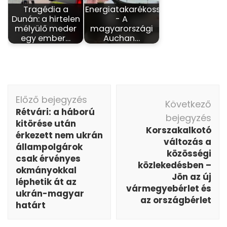
Tragédia a
Energiatakarékosság
Dunán: a hirtelen
- A
mélyülő meder
magyarországi
egy ember…
Auchan…
Bejegyzés
Előző bejegyzés
navigáció
Következő
Rétvári: a háború
bejegyzés
kitörése után
Korszakalkotó
érkezett nem ukrán
változás a
állampolgárok
közösségi
csak érvényes
közlekedésben –
okmányokkal
Jön az új
léphetik át az
vármegyebérlet és
ukrán-magyar
az országbérlet
határt