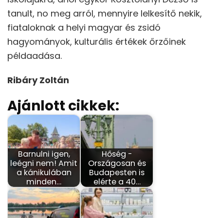
tanult, no meg arról, mennyire lelkesítő nekik,
fiataloknak a helyi magyar és zsidó
hagyományok, kulturális értékek őrzőinek
példaadása.
Ribáry Zoltán
Ajánlott cikkek:
Barnulni igen,
Hőség -
leégni nem! Amit
Országosan és
a kánikulában
Budapesten is
minden…
elérte a 40…