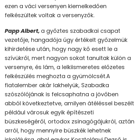
ezen a váci versenyen kiemelkedően
felkészültek voltak a versenyzők.
Papp Albert,
a győztes szabadkai csapat
vezetője, hangadója úgy értékelt győzelmük
kihirdetése után, hogy nagy kő esett le a
szívükről, mert nagyon sokat tanultak külön a
versenyre, és lám, a lelkiismeretes előzetes
felkészülés meghozta a gyümölcsét.A
fiatalember akár lakhelyük, Szabadka
szószólójának is felcsaphatna a jövőben
abból következtetve, amilyen átéléssel beszélt
például városuk egyik építészeti
büszkeségéről, ortodox zsinagógájukról, aztán
arról, hogy mennyire büszkék lehetnek
iskolájukra, ahol egykor Kosztolányi Dezső is