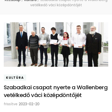
vetélkedő váci középdöntőjét
KULTÚRA
Szabadkai csapat nyerte a Wallenberg
vetélkedő váci középdöntőjét
frissítve
2023-02-20