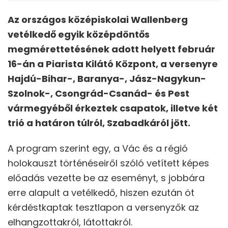
Az országos középiskolai Wallenberg
vetélkedő egyik középdöntős
megmérettetésének adott helyett február
16-án a Piarista Kilátó Központ, a versenyre
Hajdú-Bihar-, Baranya-, Jász-Nagykun-
Szolnok-, Csongrád-Csanád- és Pest
vármegyéből érkeztek csapatok, illetve két
trió a határon túlról, Szabadkáról jött.
A program szerint egy, a Vác és a régió
holokauszt történéseiről szóló vetített képes
előadás vezette be az eseményt, s jobbára
erre alapult a vetélkedő, hiszen ezután öt
kérdéstkaptak tesztlapon a versenyzők az
elhangzottakról, látottakról.