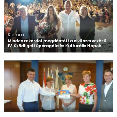
Kultúra
Minden rekordot megdöntött a civil szervezésű
IV. Sződligeti Operagála és Kulturális Napok
Kultúra