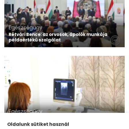
Egészségügy
Rétvári Bence: az orvosok, ápolók munkája
példaértékű szolgálat
Egészségügy
Ismét szenior szűrőnap Dunakeszin – Már lehet
jelentkezni
Oldalunk sütiket használ