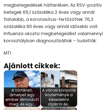
megbetegedések hátterében. Az RSV-pozitív
betegek 65,1 százaléka 2 éves vagy annál
fiatalabb, a koronavírus-fertőzöttek 76,3
százaléka 60 éves vagy annál idősebb volt.
Influenza okozta megbetegedést valamennyi
korosztályban diagnosztizáltak – tudatták.
MTI
Ajánlott cikkek:
A történet,
A városi könyvtár
amelyet egy
közleménye a
ember álmodott
késedelmi
meg, és egy…
díjakról és…