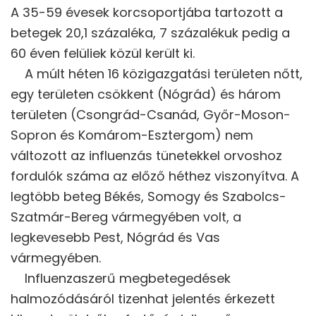
A 35-59 évesek korcsoportjába tartozott a
betegek 20,1 százaléka, 7 százalékuk pedig a
60 éven felüliek közül került ki.
A múlt héten 16 közigazgatási területen nőtt,
egy területen csökkent (Nógrád) és három
területen (Csongrád-Csanád, Győr-Moson-
Sopron és Komárom-Esztergom) nem
változott az influenzás tünetekkel orvoshoz
fordulók száma az előző héthez viszonyítva. A
legtöbb beteg Békés, Somogy és Szabolcs-
Szatmár-Bereg vármegyében volt, a
legkevesebb Pest, Nógrád és Vas
vármegyében.
Influenzaszerű megbetegedések
halmozódásáról tizenhat jelentés érkezett