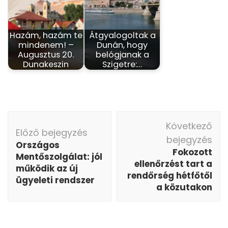
Hazám, hazám te
Átgyalogoltak a
mindenem! –
Dunán, hogy
Augusztus 20.
belógjanak a
Dunakeszin
Szigetre:…
Bejegyzés
Következő
navigáció
Előző bejegyzés
bejegyzés
Országos
Fokozott
Mentőszolgálat: jól
ellenőrzést tart a
működik az új
rendőrség hétfőtől
ügyeleti rendszer
a közutakon