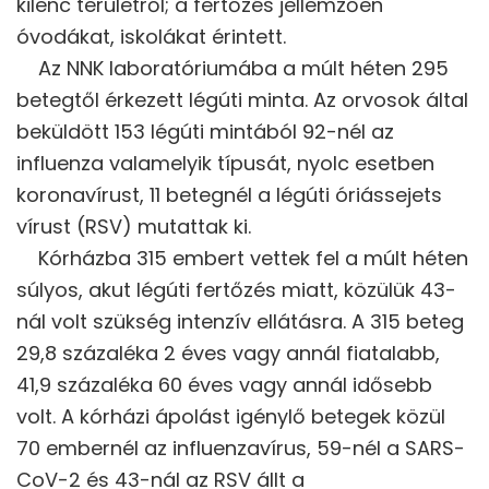
kilenc területről; a fertőzés jellemzően
óvodákat, iskolákat érintett.
Az NNK laboratóriumába a múlt héten 295
betegtől érkezett légúti minta. Az orvosok által
beküldött 153 légúti mintából 92-nél az
influenza valamelyik típusát, nyolc esetben
koronavírust, 11 betegnél a légúti óriássejets
vírust (RSV) mutattak ki.
Kórházba 315 embert vettek fel a múlt héten
súlyos, akut légúti fertőzés miatt, közülük 43-
nál volt szükség intenzív ellátásra. A 315 beteg
29,8 százaléka 2 éves vagy annál fiatalabb,
41,9 százaléka 60 éves vagy annál idősebb
volt. A kórházi ápolást igénylő betegek közül
70 embernél az influenzavírus, 59-nél a SARS-
CoV-2 és 43-nál az RSV állt a