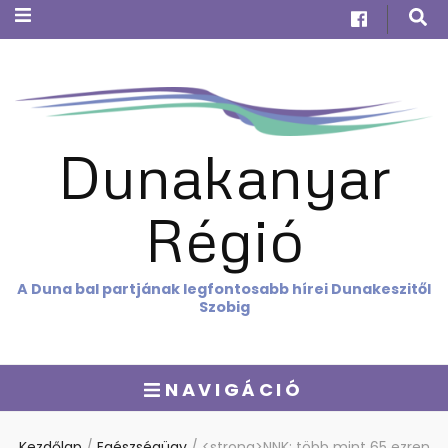
Dunakanyar
Régió
A Duna bal partjának legfontosabb hírei Dunakeszitől
Szobig
NAVIGÁCIÓ
Kezdőlap
/
Egészségügy
/
<strong>NNK: több mint 65 ezren