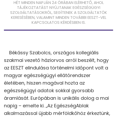
HÉT MINDEN NAPJÁN 24 ÓRÁBAN ELÉRHETŐ, AHOL
TÁJÉKOZTATÁST NYÚJTANAK EGÉSZSÉGÜGYI
SZOLGÁLTATÁSOKRÓL, SEGÍTENEK A SZOLGÁLTATÓK
KERESÉSÉBEN, VALAMINT MINDEN TOVÁBBI EESZT-VEL
KAPCSOLATOS KÉRDÉSBEN IS.
Békássy Szabolcs, országos kollegiális
szakmai vezető háziorvos arról beszélt, hogy
az EESZT elindulása történelmi időpont volt a
magyar egészségügyi ellátórendszer
életében, hiszen magával hozta az
egészségügyi adatok sokkal gyorsabb
áramlását. Európában is unikális dolog a mai
napig – emelte ki. „Az EgészségAblak
alkalmazással újabb mérföldkőhöz érkeztünk,