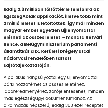
Eddig 2,3 millióan töltötték le telefonra az
EgszségAblak applikációt, illetve több mint
2 millió leletet is letöltöttek, így már minden
magyar ember egyetlen ujjlenyomattal
elérheti az összes leletét – mondta Rétvári
Bence, a Belügyminisztérium parlamenti
államtitkár a IX. kerületi Drégely utcai
háziorvosi rendelőben tartott
sajtótájékoztatóján.
A politikus hangsúlyozta: egy ujjlenyomattal
bárki hozzáférhet az összes leletéhez,
laboreredményéhez, zárójelentéséhez, minden
más egészségügyi dokumentumához. Az
alkalmazás népszerű, eddig 360 ezer receptet