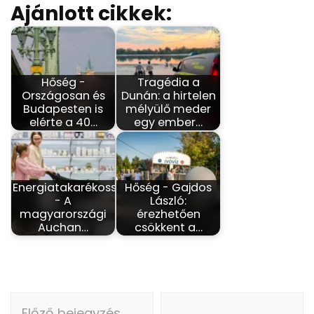
Ajánlott cikkek:
Hőség -
Tragédia a
Országosan és
Dunán: a hirtelen
Budapesten is
mélyülő meder
elérte a 40…
egy ember…
Energiatakarékosság
Hőség - Gajdos
- A
László:
magyarországi
érezhetően
Auchan…
csökkent a…
Bejegyzés
Előző bejegyzés