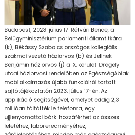
Budapest, 2023. július 17. Rétvári Bence, a
Belügyminisztérium parlamenti államtitkára
(k), Békássy Szabolcs országos kollegiális
szakmai vezetõ háziorvos (b) és Jelinek
Benjámin háziorvos (j) a IX. kerületi Drégely
utcai háziorvosi rendelõben az EgészségAblak
mobilalkalmazás újabb funkcióiról tartott
sajtótájékoztatón 2023. július 17-én. Az
applikáció segítségével, amelyet eddig 2,3
millióan töltötték le telefonra, egy
ujjlenyomattal bárki hozzáférhet az összes
leletéhez, laboreredményéhez,
zárójelentéséhez, minden más egészségügyi