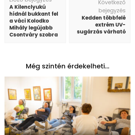
navigáció
Következő
A Kilenclyukú
bejegyzés
hídnál bukkant fel
Kedden többfelé
a váci Kolodko
extrém UV-
Mihály legújabb
sugárzás várható
Csontváry szobra
Még szintén érdekelheti...