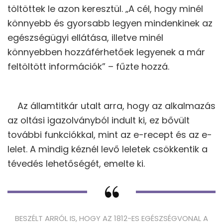
töltöttek le azon keresztül. „A cél, hogy minél
könnyebb és gyorsabb legyen mindenkinek az
egészségügyi ellátása, illetve minél
könnyebben hozzáférhetőek legyenek a már
feltöltött információk” – fűzte hozzá.
Az államtitkár utalt arra, hogy az alkalmazás
az oltási igazolványból indult ki, ez bővült
további funkciókkal, mint az e-recept és az e-
lelet. A mindig kéznél levő leletek csökkentik a
tévedés lehetőségét, emelte ki.
BESZÉLT ARRÓL IS, HOGY AZ 1812-ES EGÉSZSÉGVONAL A