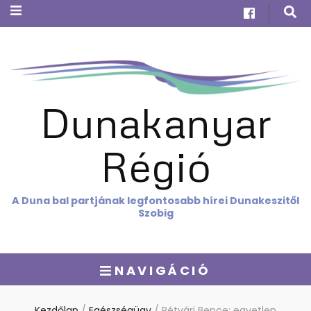
Dunakanyar
Régió
A Duna bal partjának legfontosabb hírei Dunakeszitől
Szobig
NAVIGÁCIÓ
Kezdőlap
/
Egészségügy
/
Rétvári Bence: egyetlen