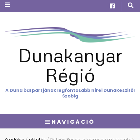
Dunakanyar
Régió
A Duna bal partjának legfontosabb hírei Dunakeszitől
Szobig
NAVIGÁCIÓ
Kezdőlap
/
oktatás
/
Rétvári Bence: a kormány azt szeretné,