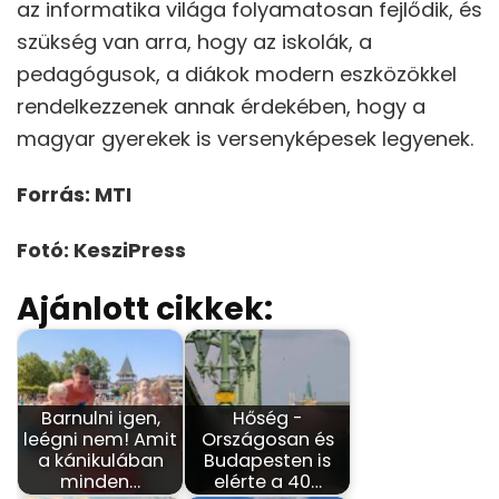
az informatika világa folyamatosan fejlődik, és
szükség van arra, hogy az iskolák, a
pedagógusok, a diákok modern eszközökkel
rendelkezzenek annak érdekében, hogy a
magyar gyerekek is versenyképesek legyenek.
Forrás: MTI
Fotó: KesziPress
Ajánlott cikkek:
Barnulni igen,
Hőség -
leégni nem! Amit
Országosan és
a kánikulában
Budapesten is
minden…
elérte a 40…