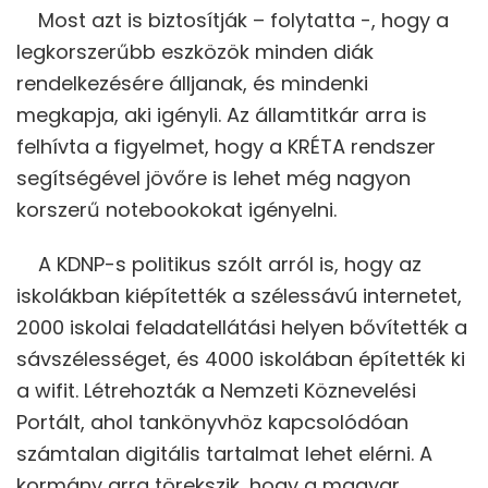
Most azt is biztosítják – folytatta -, hogy a
legkorszerűbb eszközök minden diák
rendelkezésére álljanak, és mindenki
megkapja, aki igényli. Az államtitkár arra is
felhívta a figyelmet, hogy a KRÉTA rendszer
segítségével jövőre is lehet még nagyon
korszerű notebookokat igényelni.
A KDNP-s politikus szólt arról is, hogy az
iskolákban kiépítették a szélessávú internetet,
2000 iskolai feladatellátási helyen bővítették a
sávszélességet, és 4000 iskolában építették ki
a wifit. Létrehozták a Nemzeti Köznevelési
Portált, ahol tankönyvhöz kapcsolódóan
számtalan digitális tartalmat lehet elérni. A
kormány arra törekszik, hogy a magyar