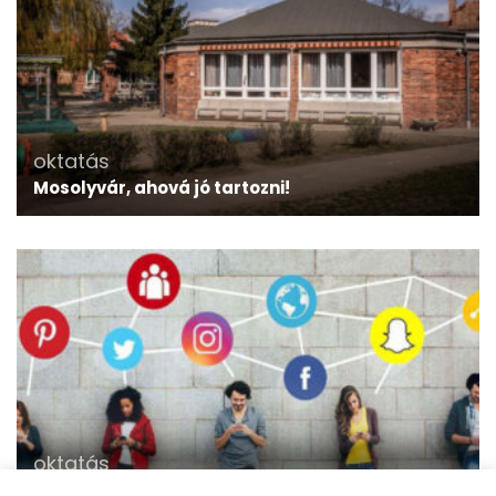
oktatás
Mosolyvár, ahová jó tartozni!
oktatás
NMHH: új képzés segíti a fiatalok