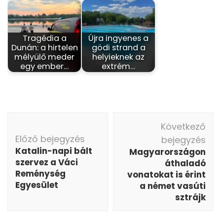
Tragédia a
Újra ingyenes a
Dunán: a hirtelen
gödi strand a
mélyülő meder
helyieknek az
egy ember…
extrém…
Bejegyzés
Következő
navigáció
Előző bejegyzés
bejegyzés
Katalin-napi bált
Magyarországon
szervez a Váci
áthaladó
Reménység
vonatokat is érint
Egyesület
a német vasúti
sztrájk