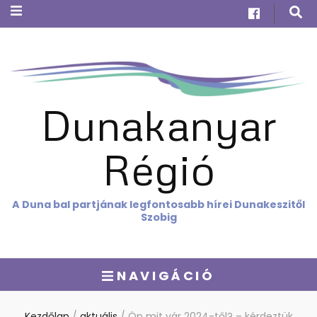
Dunakanyar
Régió
A Duna bal partjának legfontosabb hírei Dunakeszitől
Szobig
NAVIGÁCIÓ
Kezdőlap
/
aktuális
/
Ön mit vár 2024-től? – kérdeztük