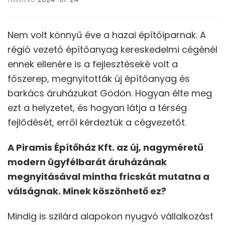
Nem volt könnyű éve a hazai építőiparnak. A
régió vezető építőanyag kereskedelmi cégénél
ennek ellenére is a fejlesztéseké volt a
főszerep, megnyitották új építőanyag és
barkács áruházukat Gödön. Hogyan élte meg
ezt a helyzetet, és hogyan látja a térség
fejlődését, erről kérdeztük a cégvezetőt.
A Piramis Építőház Kft. az új, nagyméretű
modern ügyfélbarát áruházának
megnyitásával mintha fricskát mutatna a
válságnak. Minek köszönhető ez?
Mindig is szilárd alapokon nyugvó vállalkozást