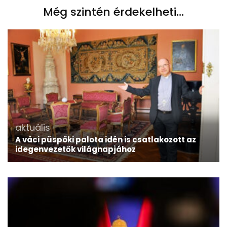
Még szintén érdekelheti...
aktuális
A váci püspöki palota idén is csatlakozott az
idegenvezetők világnapjához