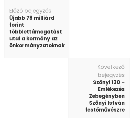
Bejegyzés
navigáció
Előző bejegyzés
Újabb 78 milliárd
forint
többlettámogatást
utal a kormány az
önkormányzatoknak
Következő
bejegyzés
Szőnyi 130 –
Emlékezés
Zebegényben
Szőnyi István
festőművészre