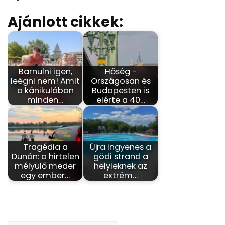
Ajánlott cikkek:
Barnulni igen,
Hőség -
leégni nem! Amit
Országosan és
a kánikulában
Budapesten is
minden…
elérte a 40…
Tragédia a
Újra ingyenes a
Dunán: a hirtelen
gödi strand a
mélyülő meder
helyieknek az
egy ember…
extrém…