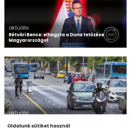
aktuális
Rétvári Bence: elhagyta a Duna tetőzése
Magyarországot
aktuális
ÉKM: kerékpáros szervezetek véleményezték az
új KRESZ tervezetét
Oldalunk sütiket használ