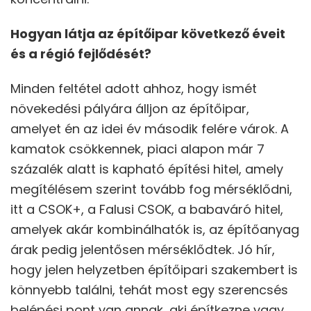
Hogyan látja az építőipar következő éveit
és a régió fejlődését?
Minden feltétel adott ahhoz, hogy ismét
növekedési pályára álljon az építőipar,
amelyet én az idei év második felére várok. A
kamatok csökkennek, piaci alapon már 7
százalék alatt is kapható építési hitel, amely
megítélésem szerint tovább fog mérséklődni,
itt a CSOK+, a Falusi CSOK, a babaváró hitel,
amelyek akár kombinálhatók is, az építőanyag
árak pedig jelentősen mérséklődtek. Jó hír,
hogy jelen helyzetben építőipari szakembert is
könnyebb találni, tehát most egy szerencsés
belépési pont van annak, aki építkezne vagy