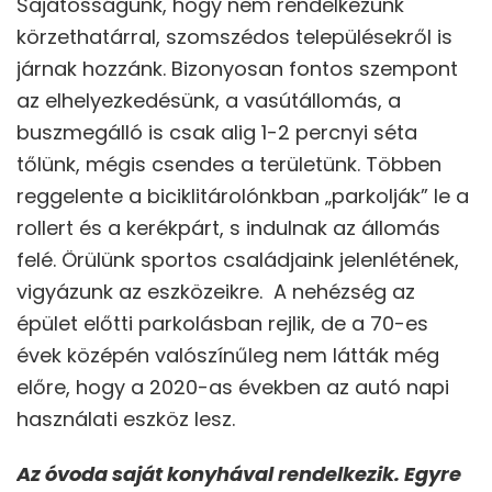
Sajátosságunk, hogy nem rendelkezünk
körzethatárral, szomszédos településekről is
járnak hozzánk. Bizonyosan fontos szempont
az elhelyezkedésünk, a vasútállomás, a
buszmegálló is csak alig 1-2 percnyi séta
tőlünk, mégis csendes a területünk. Többen
reggelente a biciklitárolónkban „parkolják” le a
rollert és a kerékpárt, s indulnak az állomás
felé. Örülünk sportos családjaink jelenlétének,
vigyázunk az eszközeikre. A nehézség az
épület előtti parkolásban rejlik, de a 70-es
évek középén valószínűleg nem látták még
előre, hogy a 2020-as években az autó napi
használati eszköz lesz.
Az óvoda saját konyhával rendelkezik. Egyre