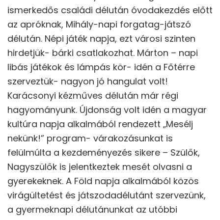
ismerkedős családi délután óvodakezdés előtt
az apróknak, Mihály-napi forgatag-játszó
délután. Népi játék napja, ezt városi szinten
hirdetjük- bárki csatlakozhat. Márton – napi
libás játékok és lámpás kör- idén a Főtérre
szerveztük- nagyon jó hangulat volt!
Karácsonyi kézműves délután már régi
hagyományunk. Újdonság volt idén a magyar
kultúra napja alkalmából rendezett „Mesélj
nekünk!” program- várakozásunkat is
felülmúlta a kezdeményezés sikere – Szülők,
Nagyszülők is jelentkeztek mesét olvasni a
gyerekeknek. A Föld napja alkalmából közös
virágültetést és játszodadélutánt szervezünk,
a gyermeknapi délutánunkat az utóbbi