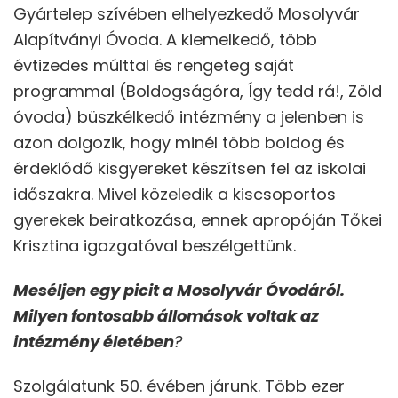
Gyártelep szívében elhelyezkedő Mosolyvár
Alapítványi Óvoda. A kiemelkedő, több
évtizedes múlttal és rengeteg saját
programmal (Boldogságóra, Így tedd rá!, Zöld
óvoda) büszkélkedő intézmény a jelenben is
azon dolgozik, hogy minél több boldog és
érdeklődő kisgyereket készítsen fel az iskolai
időszakra. Mivel közeledik a kiscsoportos
gyerekek beiratkozása, ennek apropóján Tőkei
Krisztina igazgatóval beszélgettünk.
Meséljen egy picit a Mosolyvár Óvodáról.
Milyen fontosabb állomások voltak az
intézmény életében
?
Szolgálatunk 50. évében járunk. Több ezer