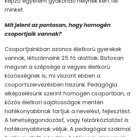
képző egyetem gyakorlati helynek kért fel
minket.
Mit jelent az pontosan, hogy homogén
csoportjaik vannak?
Csoportjainkban azonos életkorú gyerekek
vannak, létszámaink 25 fő alattiak. Biztosan
megvan a szépsége a vegyes életkorú
közösségnek is, mi viszont ebben a
csoportszervezésben hiszünk. Pedagógia
elképzelésünk szerint homogén csoportban, a
közös életkori sajátosságok mentén
hatékonyabbnak tartjuk a nevelést, fejlesztést.
A tehetséggondozást, vagy felzárkóztatást is
hatékonyabbnak véljük. A pedagógiai szakmai