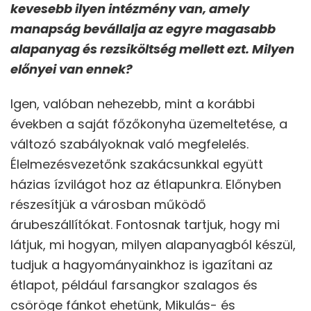
kevesebb ilyen intézmény van, amely
manapság bevállalja az egyre magasabb
alapanyag és rezsiköltség mellett ezt. Milyen
előnyei van ennek?
Igen, valóban nehezebb, mint a korábbi
években a saját főzőkonyha üzemeltetése, a
változó szabályoknak való megfelelés.
Élelmezésvezetőnk szakácsunkkal együtt
házias ízvilágot hoz az étlapunkra. Előnyben
részesítjük a városban működő
árubeszállítókat. Fontosnak tartjuk, hogy mi
látjuk, mi hogyan, milyen alapanyagból készül,
tudjuk a hagyományainkhoz is igazítani az
étlapot, például farsangkor szalagos és
csöröge fánkot ehetünk, Mikulás- és