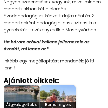
Nagyon szerencsések vagyunk, mivel minden
csoportunkban két diplomás
óvodapedagógus, képzett dajka néni és 2
csoportonként pedagógiai asszisztens is a
gyerekekért tevékenykedik a Mosolyvárban.
Ha három szóval kellene jellemeznie az
óvodát, mi lenne az?
Inkább egy megállapítást mondanék:
jó itt
lenni!
Ajánlott cikkek:
Átgyalogoltak a
Barnulni igen,