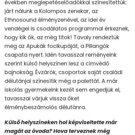
években meglepetéselőadókkal színesítettük:
járt nálunk a Kolompos zenekar, az
Ethnosound élményzenével, az idei év
vendégei is csodálatos programmal érkeznek,
hogy kik ők, az még titok! Tavaly rendeztük
meg az Apukák focikupáját, a Pillangók
csapata nyert. Idén tavasszal reményeink
szerint külső helyszínen lesz a címvédő
bajnokság. Évzárók, csoportok saját családi
délutánjai színesítik még a palettát. A már
iskolás gyermekeink kezét sem engedjük el,
tavasszal várjuk vissza őket
élménybeszámolós délutánra.
Külső helyszíneken hol képviseltette már
magát az óvoda? Hova terveznek még