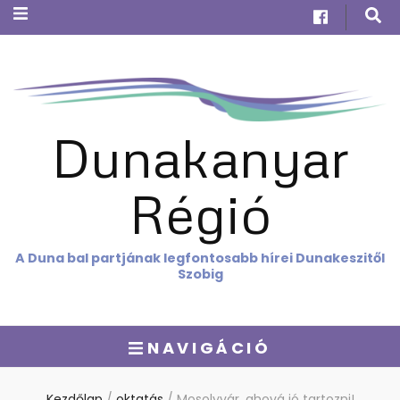
Dunakanyar
Régió
A Duna bal partjának legfontosabb hírei Dunakeszitől
Szobig
NAVIGÁCIÓ
Kezdőlap
/
oktatás
/
Mosolyvár, ahová jó tartozni!