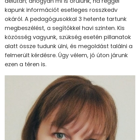
délután; ahogyan mi is örülünk, ha reggel
kapunk információt esetleges rosszkedv
okáról. A pedagógusokkal 3 hetente tartunk
megbeszélést, a segítőkkel havi szinten. Kis
közösség vagyunk, szükség esetén pillanatok
alatt össze tudunk ülni, és megoldást találni a
felmerült kérdésre. Úgy vélem, jó úton járunk
ezen a téren is.