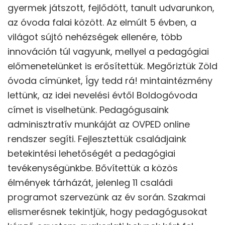
gyermek játszott, fejlődött, tanult udvarunkon,
az óvoda falai között. Az elmúlt 5 évben, a
világot sújtó nehézségek ellenére, több
innováción túl vagyunk, mellyel a pedagógiai
előmenetelünket is erősítettük. Megőriztük Zöld
óvoda címünket, Így tedd rá! mintaintézmény
lettünk, az idei nevelési évtől Boldogóvoda
címet is viselhetünk. Pedagógusaink
adminisztratív munkáját az OVPED online
rendszer segíti. Fejlesztettük családjaink
betekintési lehetőségét a pedagógiai
tevékenységünkbe. Bővítettük a közös
élmények tárházát, jelenleg 11 családi
programot szervezünk az év során. Szakmai
elismerésnek tekintjük, hogy pedagógusokat