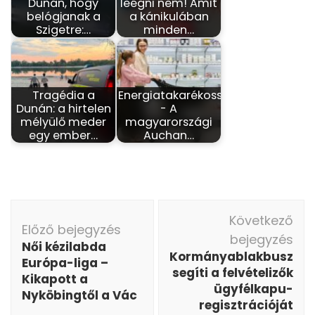
Dunán, hogy
leégni nem! Amit
belógjanak a
a kánikulában
Szigetre:…
minden…
Tragédia a
Energiatakarékosság
Dunán: a hirtelen
- A
mélyülő meder
magyarországi
egy ember…
Auchan…
Bejegyzés
Következő
navigáció
Előző bejegyzés
bejegyzés
Női kézilabda
Kormányablakbusz
Európa-liga –
segíti a felvételizők
Kikapott a
ügyfélkapu-
Nyköbingtől a Vác
regisztrációját