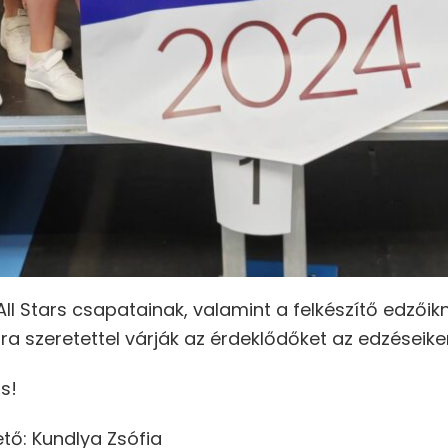
All Stars csapatainak, valamint a felkészítő edzői
a szeretettel várják az érdeklődőket az edzéseike
s!
tő: Kundlya Zsófia