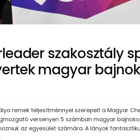
leader szakosztály sp
ertek magyar bajno
lya remek teljesítménnyel szerepelt a Magyar Ch
egmozgató versenyen 5 számban magyar bajnokok 
hozniuk az egyesület számára. A lányok fantasztikus
.