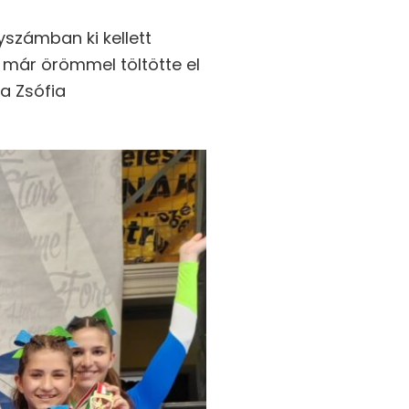
yszámban ki kellett
már örömmel töltötte el
a Zsófia