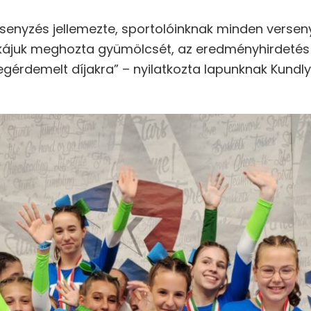
rsenyzés jellemezte, sportolóinknak minden versen
kájuk meghozta gyümölcsét, az eredményhirdetés 
gérdemelt díjakra” – nyilatkozta lapunknak Kundly