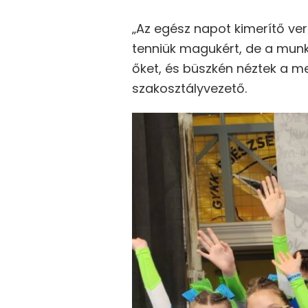
„Az egész napot kimerítő ve
tenniük magukért, de a mun
őket, és büszkén néztek a me
szakosztályvezető.