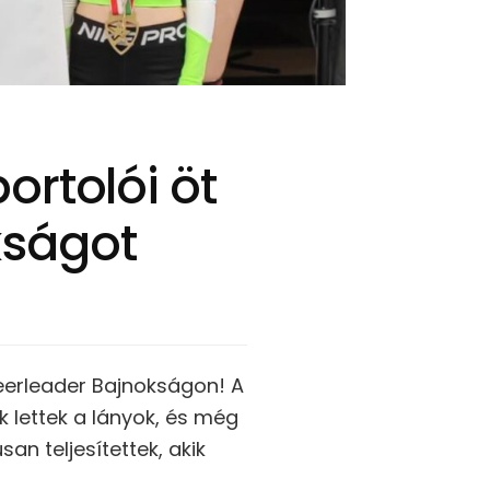
ortolói öt
kságot
eerleader Bajnokságon! A
lettek a lányok, és még
an teljesítettek, akik