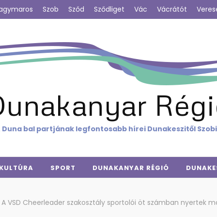
agymaros
Szob
Sződ
Sződliget
Vác
Vácrátót
Veres
Dunakanyar Régi
 Duna bal partjának legfontosabb hírei Dunakeszitől Szob
KULTÚRA
SPORT
DUNAKANYAR RÉGIÓ
DUNAKE
A VSD Cheerleader szakosztály sportolói öt számban nyertek 