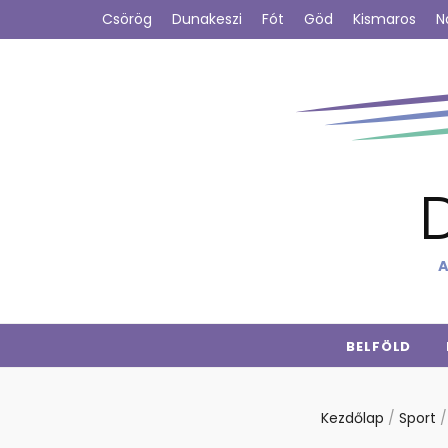
Csörög
Dunakeszi
Fót
Göd
Kismaros
N
A
BELFÖLD
Kezdőlap
/
Sport
/