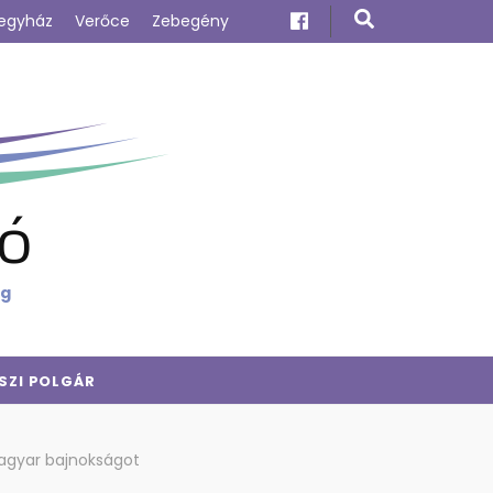
egyház
Verőce
Zebegény
ó
ig
SZI POLGÁR
magyar bajnokságot