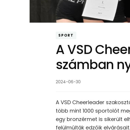
SPORT
A VSD Cheer
számban ny
2024-06-30
A VSD Cheerleader szakosztá
több mint 1000 sportolót m
egy bronzérmet is sikerült el
felülmúlták edzőik elvárásait