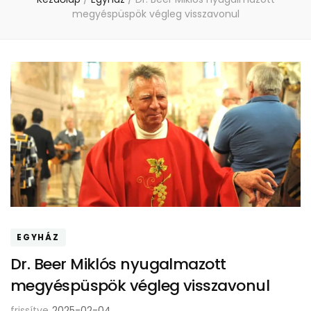
megyéspüspök végleg visszavonul
EGYHÁZ
Dr. Beer Miklós nyugalmazott
megyéspüspök végleg visszavonul
frissítve
2025-02-04