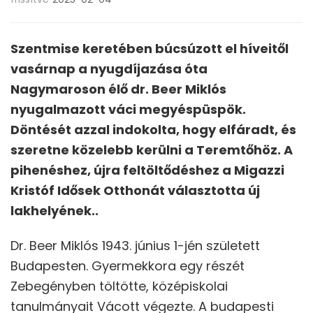
Szentmise keretében búcsúzott el híveitől
vasárnap a nyugdíjazása óta
Nagymaroson élő dr. Beer Miklós
nyugalmazott váci megyéspüspök.
Döntését azzal indokolta, hogy elfáradt, és
szeretne közelebb kerülni a Teremtőhöz. A
pihenéshez, újra feltöltődéshez a Migazzi
Kristóf Idősek Otthonát választotta új
lakhelyének..
Dr. Beer Miklós 1943. június 1-jén született
Budapesten. Gyermekkora egy részét
Zebegényben töltötte, középiskolai
tanulmányait Vácott végezte. A budapesti