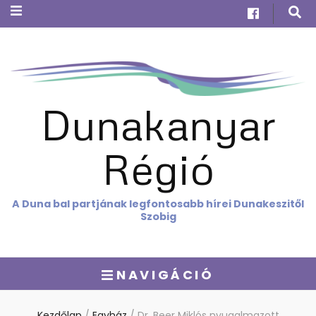
Dunakanyar
Régió
A Duna bal partjának legfontosabb hírei Dunakeszitől
Szobig
NAVIGÁCIÓ
Kezdőlap
/
Egyház
/
Dr. Beer Miklós nyugalmazott