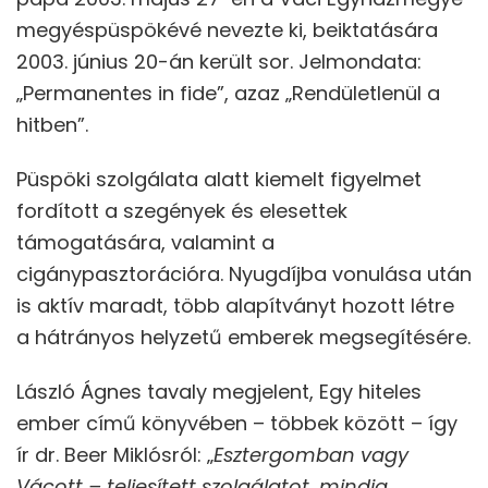
megyéspüspökévé nevezte ki, beiktatására
2003. június 20-án került sor. Jelmondata:
„Permanentes in fide”, azaz „Rendületlenül a
hitben”.
Püspöki szolgálata alatt kiemelt figyelmet
fordított a szegények és elesettek
támogatására, valamint a
cigánypasztorációra. Nyugdíjba vonulása után
is aktív maradt, több alapítványt hozott létre
a hátrányos helyzetű emberek megsegítésére.
László Ágnes tavaly megjelent, Egy hiteles
ember című könyvében – többek között – így
ír dr. Beer Miklósról: „
Esztergomban vagy
Vácott – teljesített szolgálatot, mindig,