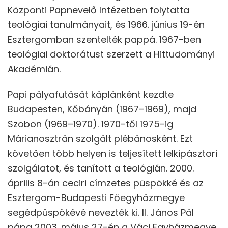
Központi Papnevelő Intézetben folytatta
teológiai tanulmányait, és 1966. június 19-én
Esztergomban szentelték pappá. 1967-ben
teológiai doktorátust szerzett a Hittudományi
Akadémián.
Papi pályafutását káplánként kezdte
Budapesten, Kőbányán (1967–1969), majd
Szobon (1969–1970). 1970-től 1975-ig
Márianosztrán szolgált plébánosként. Ezt
követően több helyen is teljesített lelkipásztori
szolgálatot, és tanított a teológián. 2000.
április 8-án ceciri címzetes püspökké és az
Esztergom-Budapesti Főegyházmegye
segédpüspökévé nevezték ki. II. János Pál
pápa 2003. május 27-én a Váci Egyházmegye