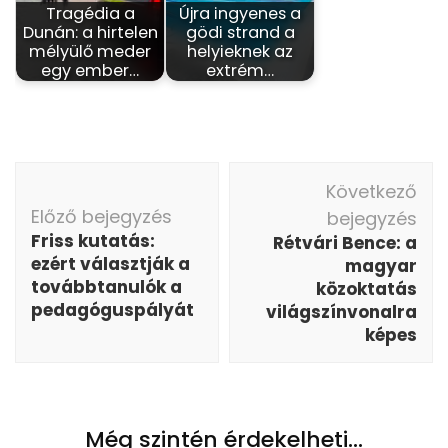
Tragédia a
Újra ingyenes a
Dunán: a hirtelen
gödi strand a
mélyülő meder
helyieknek az
egy ember…
extrém…
Bejegyzés
Következő
navigáció
Előző bejegyzés
bejegyzés
Friss kutatás:
Rétvári Bence: a
ezért választják a
magyar
továbbtanulók a
közoktatás
pedagóguspályát
világszínvonalra
képes
Még szintén érdekelheti...