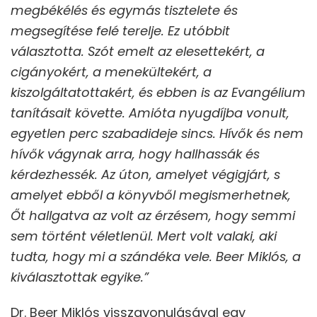
megbékélés és egymás tisztelete és
megsegítése felé terelje. Ez utóbbit
választotta. Szót emelt az elesettekért, a
cigányokért, a menekültekért, a
kiszolgáltatottakért, és ebben is az Evangélium
tanításait követte. Amióta nyugdíjba vonult,
egyetlen perc szabadideje sincs. Hívők és nem
hívők vágynak arra, hogy hallhassák és
kérdezhessék. Az úton, amelyet végigjárt, s
amelyet ebből a könyvből megismerhetnek,
Őt hallgatva az volt az érzésem, hogy semmi
sem történt véletlenül. Mert volt valaki, aki
tudta, hogy mi a szándéka vele. Beer Miklós, a
kiválasztottak egyike.”
Dr. Beer Miklós visszavonulásával egy