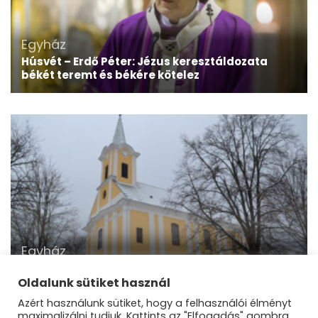
Egyház
Húsvét – Erdő Péter: Jézus keresztáldozata
békét teremt és békére kötelez
Egyház
Felújították a nagybörzsönyi Szent Miklós-
templomot
Oldalunk sütiket használ
Azért használunk sütiket, hogy a felhasználói élményt
maximalizálni tudjuk. Kattints az "Elfogadás" gombra,