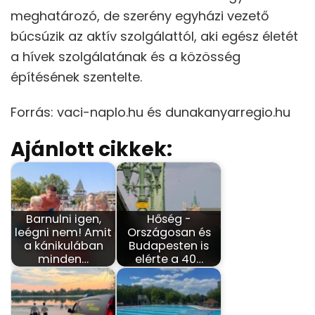
meghatározó, de szerény egyházi vezető
búcsúzik az aktív szolgálattól, aki egész életét
a hívek szolgálatának és a közösség
építésének szentelte.
Forrás: vaci-naplo.hu és dunakanyarregio.hu
Ajánlott cikkek:
Barnulni igen,
Hőség -
leégni nem! Amit
Országosan és
a kánikulában
Budapesten is
minden…
elérte a 40…