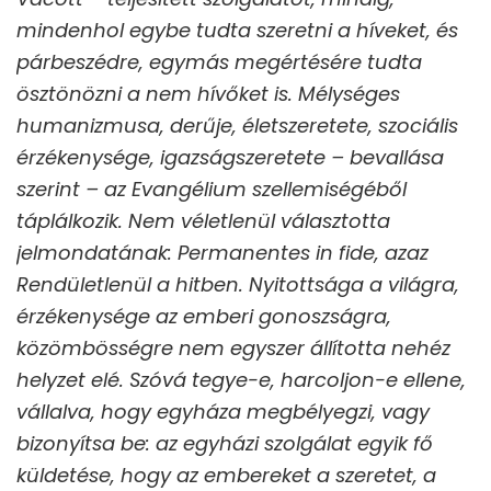
mindenhol egybe tudta szeretni a híveket, és
párbeszédre, egymás megértésére tudta
ösztönözni a nem hívőket is. Mélységes
humanizmusa, derűje, életszeretete, szociális
érzékenysége, igazságszeretete – bevallása
szerint – az Evangélium szellemiségéből
táplálkozik. Nem véletlenül választotta
jelmondatának: Permanentes in fide, azaz
Rendületlenül a hitben. Nyitottsága a világra,
érzékenysége az emberi gonoszságra,
közömbösségre nem egyszer állította nehéz
helyzet elé. Szóvá tegye-e, harcoljon-e ellene,
vállalva, hogy egyháza megbélyegzi, vagy
bizonyítsa be: az egyházi szolgálat egyik fő
küldetése, hogy az embereket a szeretet, a