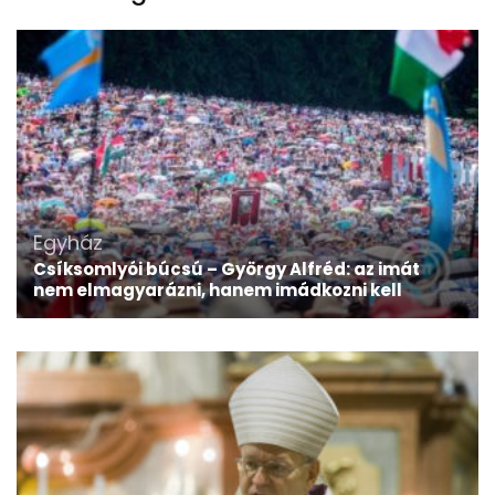
Egyház
Csíksomlyói búcsú – György Alfréd: az imát
nem elmagyarázni, hanem imádkozni kell