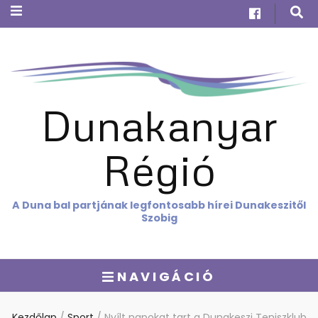
Dunakanyar
Régió
A Duna bal partjának legfontosabb hírei Dunakeszitől
Szobig
NAVIGÁCIÓ
Kezdőlap
/
Sport
/
Nyílt napokat tart a Dunakeszi Teniszklub