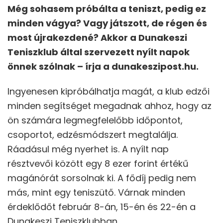
Még sohasem próbálta a teniszt, pedig ez
minden vágya? Vagy játszott, de régen és
most újrakezdené? Akkor a Dunakeszi
Teniszklub által szervezett nyílt napok
önnek szólnak – írja a dunakeszipost.hu.
Ingyenesen kipróbálhatja magát, a klub edzői
minden segítséget megadnak ahhoz, hogy az
ön számára legmegfelelőbb időpontot,
csoportot, edzésmódszert megtalálja.
Ráadásul még nyerhet is. A nyílt nap
résztvevői között egy 8 ezer forint értékű
magánórát sorsolnak ki. A fődíj pedig nem
más, mint egy teniszütő. Várnak minden
érdeklődőt február 8-án, 15-én és 22-én a
Dunakeszi Teniszklubban.