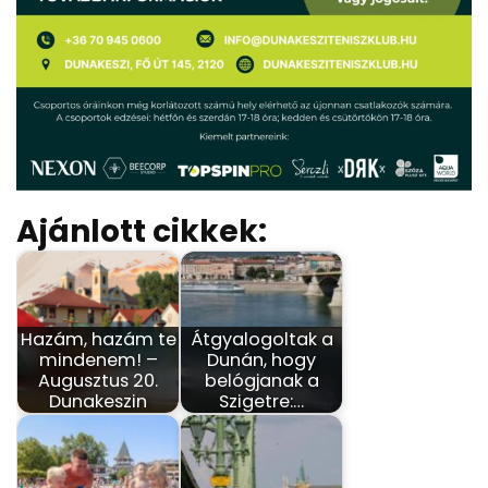
Ajánlott cikkek:
Hazám, hazám te
Átgyalogoltak a
mindenem! –
Dunán, hogy
Augusztus 20.
belógjanak a
Dunakeszin
Szigetre:…