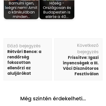
Barnulni igen,
Hőség -
leégni nem! Amit
Országosan és
a kánikulában
Budapesten is
minden…
elérte a 40…
Bejegyzés
Következő
Előző bejegyzés
navigáció
Rétvári Bence: a
bejegyzés
rendőrség
Frissítve: Igazi
fokozottan
ínyencségek a III.
ellenőrzi az
Váci Disznótoros
aluljárókat
Fesztiválon
Még szintén érdekelheti...