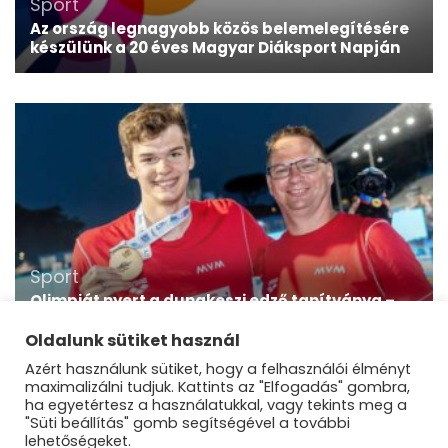
Sport
Az ország legnagyobb közös belemelegítésére
készülünk a 20 éves Magyar Diáksport Napján
Sport
Olimpiát nyert a dunakeszi edző tanítványa –
Interjú Kós Hubert nevelőedzőjével,
Magyarovits Zoltánnal
Oldalunk sütiket használ
Azért használunk sütiket, hogy a felhasználói élményt
maximalizálni tudjuk. Kattints az "Elfogadás" gombra,
ha egyetértesz a használatukkal, vagy tekints meg a
"Süti beállítás" gomb segítségével a további
lehetőségeket.