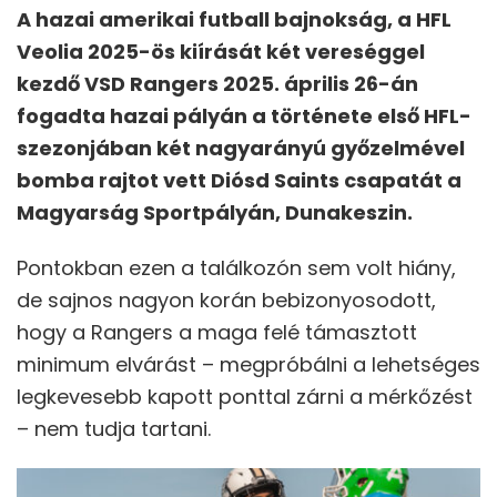
A hazai amerikai futball bajnokság, a HFL
Veolia 2025-ös kiírását két vereséggel
kezdő VSD Rangers 2025. április 26-án
fogadta hazai pályán a története első HFL-
szezonjában két nagyarányú győzelmével
bomba rajtot vett Diósd Saints csapatát a
Magyarság Sportpályán, Dunakeszin.
Pontokban ezen a találkozón sem volt hiány,
de sajnos nagyon korán bebizonyosodott,
hogy a Rangers a maga felé támasztott
minimum elvárást – megpróbálni a lehetséges
legkevesebb kapott ponttal zárni a mérkőzést
– nem tudja tartani.