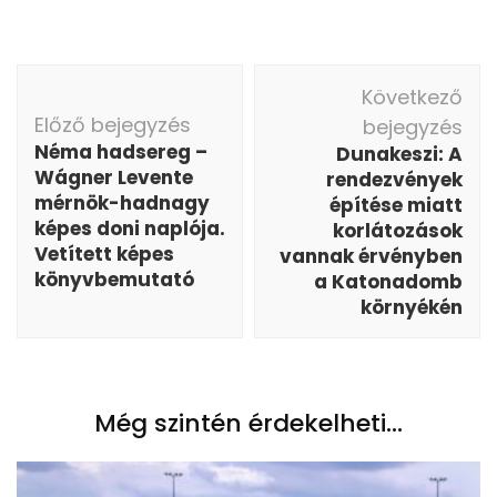
Bejegyzés
Következő
navigáció
Előző bejegyzés
bejegyzés
Néma hadsereg –
Dunakeszi: A
Wágner Levente
rendezvények
mérnök-hadnagy
építése miatt
képes doni naplója.
korlátozások
Vetített képes
vannak érvényben
könyvbemutató
a Katonadomb
környékén
Még szintén érdekelheti...