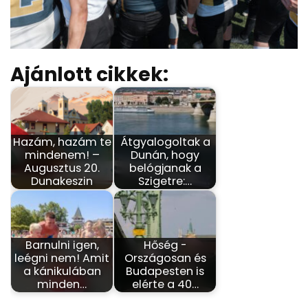
Ajánlott cikkek:
Hazám, hazám te
Átgyalogoltak a
mindenem! –
Dunán, hogy
Augusztus 20.
belógjanak a
Dunakeszin
Szigetre:…
Barnulni igen,
Hőség -
leégni nem! Amit
Országosan és
a kánikulában
Budapesten is
minden…
elérte a 40…