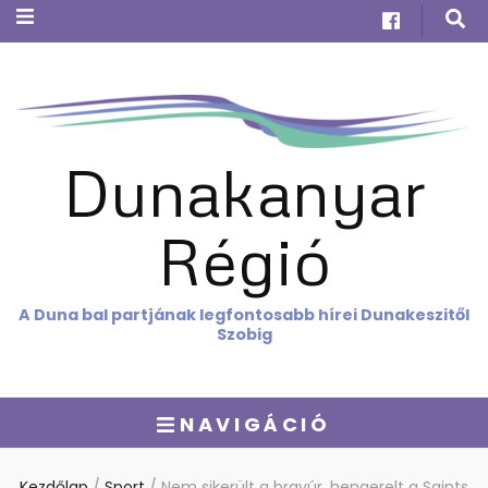
Dunakanyar
Régió
A Duna bal partjának legfontosabb hírei Dunakeszitől
Szobig
NAVIGÁCIÓ
Kezdőlap
/
Sport
/
Nem sikerült a bravúr, hengerelt a Saints