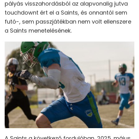
pályás visszahordásból az alapvonalig jutva
touchdownt ért el a Saints, és onnantól sem
futó-, sem passzjátékban nem volt ellenszere
a Saints menetelésének.
A Saints a következő fordulóban, 2025. május