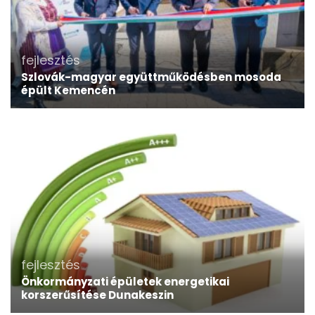
fejlesztés
Szlovák-magyar együttműködésben mosoda
épült Kemencén
fejlesztés
Önkormányzati épületek energetikai
korszerűsítése Dunakeszin