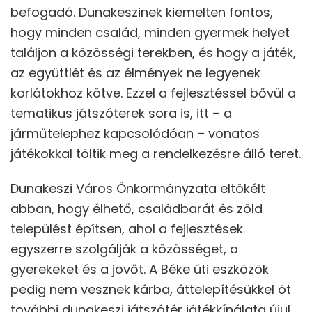
befogadó. Dunakeszinek kiemelten fontos,
hogy minden család, minden gyermek helyet
találjon a közösségi terekben, és hogy a játék,
az együttlét és az élmények ne legyenek
korlátokhoz kötve. Ezzel a fejlesztéssel bővül a
tematikus játszóterek sora is, itt – a
járműtelephez kapcsolódóan – vonatos
játékokkal töltik meg a rendelkezésre álló teret.
Dunakeszi Város Önkormányzata eltökélt
abban, hogy élhető, családbarát és zöld
települést építsen, ahol a fejlesztések
egyszerre szolgálják a közösséget, a
gyerekeket és a jövőt. A Béke úti eszközök
pedig nem vesznek kárba, áttelepítésükkel öt
további dunakeszi játszótér játékkínálata újul