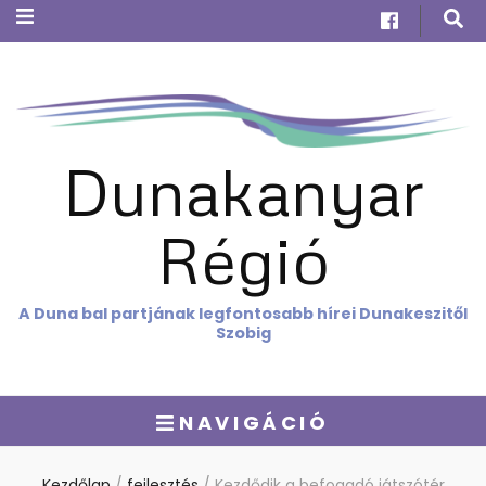
Dunakanyar
Régió
A Duna bal partjának legfontosabb hírei Dunakeszitől
Szobig
NAVIGÁCIÓ
Kezdőlap
/
fejlesztés
/
Kezdődik a befogadó játszótér