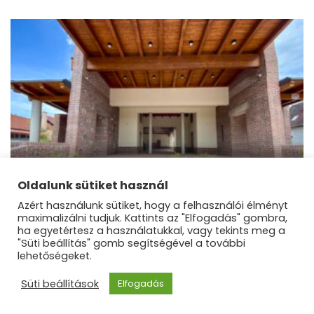
fejlesztés
Megújult a fóti termelői piac!
Oldalunk sütiket használ
Azért használunk sütiket, hogy a felhasználói élményt
maximalizálni tudjuk. Kattints az "Elfogadás" gombra,
ha egyetértesz a használatukkal, vagy tekints meg a
"Süti beállítás" gomb segítségével a további
lehetőségeket.
©Dunakanyar Régió |
Blossom Mommy Blog |
Süti beállítások
Elfogadás
Fejlesztette
Blossom Themes
.Készítette:
WordPress
.