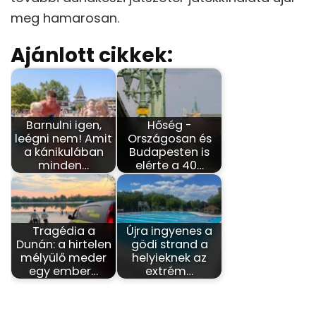
meg hamarosan.
Ajánlott cikkek:
Barnulni igen,
Hőség -
leégni nem! Amit
Országosan és
a kánikulában
Budapesten is
minden…
elérte a 40…
Tragédia a
Újra ingyenes a
Dunán: a hirtelen
gödi strand a
mélyülő meder
helyieknek az
egy ember…
extrém…