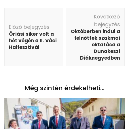
Bejegyzés
Következő
navigáció
bejegyzés
Előző bejegyzés
Októberben indul a
Óriási siker volt a
felnőttek szakmai
hét végén a II. Váci
oktatása a
Halfesztivál
Dunakeszi
Diáknegyedben
Még szintén érdekelheti...