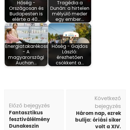
Hőség -
Tragédia a
Országosan és
Dunán: a hirtelen
Budapesten is
mélyülő meder
elérte a 40…
egy ember…
Energiatakarékosság
Hőség - Gajdos
- A
László:
magyarországi
érezhetően
Auchan…
csökkent a…
Bejegyzés
Következő
navigáció
Előző bejegyzés
bejegyzés
Fantasztikus
Három nap, ezrek
fesztiválélmény
bulija: óriási siker
Dunakeszin
volt a XIV.