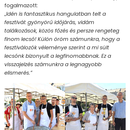
fogalmazott:
„Idén is fantasztikus hangulatban telt a
fesztivál: gyönyörű időjárás, vidám
találkozások, közös főzés és persze rengeteg
finom lecsó! Külön öröm számunkra, hogy a
fesztiválozók véleménye szerint a mi sült
lecsónk bizonyult a legfinomabbnak. Ez a
visszajelzés számunkra a legnagyobb
elismerés.”