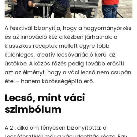
A fesztivál bizonyítja, hogy a hagyományőrzés
és az innováció kéz a kézben járhatnak: a
klasszikus receptek mellett egyre több
különleges, kreatív lecsóvariáció kerül az
üstökbe. A közös főzés pedig tovább erősíti
azt az élményt, hogy a váci lecső nem csupán
étel – hanem közösségépítő erő.
Lecsó, mint váci
szimbólum
A 21. alkalom fényesen bizonyította: a
Lecsófesztivál már a váci identitás része. Egy