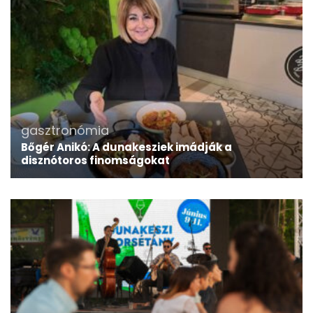
gasztronómia
Bőgér Anikó: A dunakesziek imádják a
disznótoros finomságokat