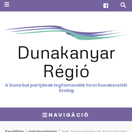
Dunakanyar
Régió
A Duna bal partjának legfontosabb hírei Dunakeszitől
Szobig
NAVIGÁCIÓ
Kezdőlap
/
gasztronómia
/
Ízek, hagyományok és közösség