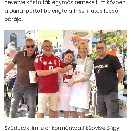
nevetve kóstolták egymás remekeit, miközben
a Duna-partot belengte a friss, illatos lecsó
párája.
Szádoczki Imre önkormányzati képviselő így