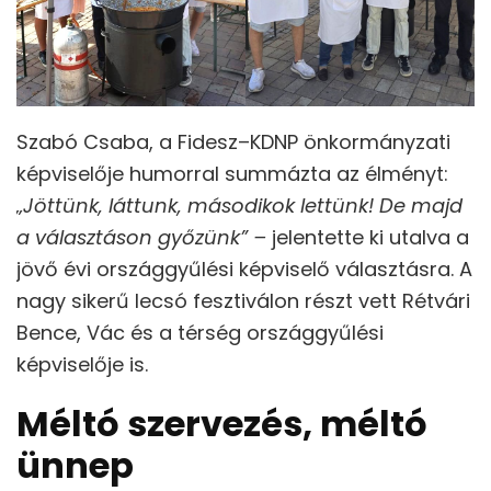
Szabó Csaba, a Fidesz–KDNP önkormányzati
képviselője humorral summázta az élményt:
„Jöttünk, láttunk, másodikok lettünk! De majd
a választáson győzünk” –
jelentette ki utalva a
jövő évi országgyűlési képviselő választásra. A
nagy sikerű lecsó fesztiválon részt vett Rétvári
Bence, Vác és a térség országgyűlési
képviselője is.
Méltó szervezés, méltó
ünnep