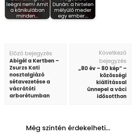
leégni nem! Amit
Dunán: a hirtelen
a kánikulában
mélyülő meder
minden…
egy ember…
Bejegyzés
Következő
Előző bejegyzés
navigáció
Abigél a Kertben –
bejegyzés
Zsurzs Kati
„80 év – 80 kép” –
nosztalgiázó
közösségi
sétavezetése a
kiállítással
vácrátóti
ünnepel a váci
arborétumban
idősotthon
Még szintén érdekelheti...