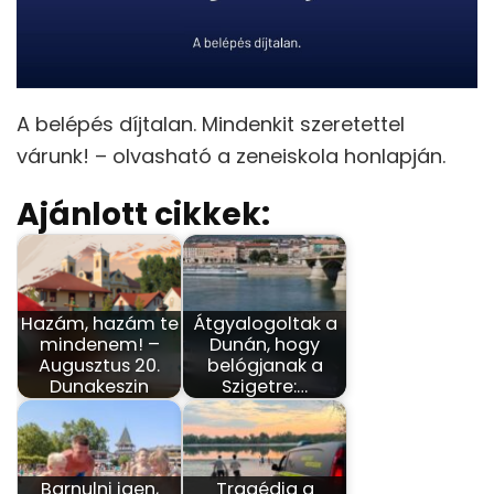
A belépés díjtalan. Mindenkit szeretettel
várunk! – olvasható a zeneiskola honlapján.
Ajánlott cikkek:
Hazám, hazám te
Átgyalogoltak a
mindenem! –
Dunán, hogy
Augusztus 20.
belógjanak a
Dunakeszin
Szigetre:…
Barnulni igen,
Tragédia a