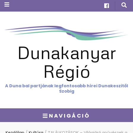
Dunakanyar
Régió
A Duna bal partjának legfontosabb hírei Dunakeszitől
Szobig
NAVIGÁCIÓ
Kezdőlap
/
Kultúra
/
TALÁLKOZÁSOK – Világjáró művészek a