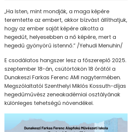
„Ha Isten, mint mondják, a maga képére
teremtette az embert, akkor bízvást állíthatjuk,
hogy az ember saját képére alkotta a
hegedűt, helyesebben a nő képére, mert a
hegedű gyönyörű istennő.” /Yehudi Menuhin/
E csodálatos hangszer lesz a főszereplő 2025.
szeptember 18-án, csütörtökön 18 órától a
Dunakeszi Farkas Ferenc AMI nagytermében.
Megszólaltatói Szenthelyi Miklós Kossuth-díjas
hegedűművész zeneakadémiai osztályának
különleges tehetségű növendékei.