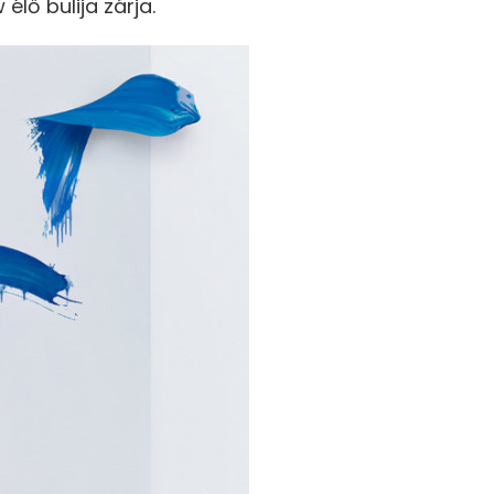
élő bulija zárja.