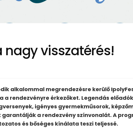
 nagy visszatérés!
odik alkalommal megrendezésre kerülő IpolyFes
a a rendezvényre érkezőket. Legendás előadók
versenyek, igényes gyermekműsorok, képzőműv
ák garantálják a rendezvény színvonalát. A pr
zatos és bőséges kínálata teszi teljessé.