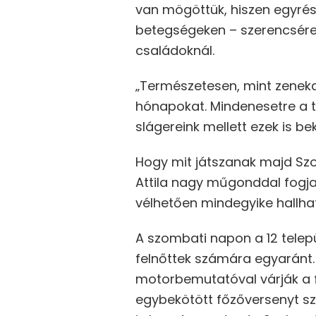
van mögöttük, hiszen egyrés
betegségeken – szerencsére e
családoknál.
„Természetesen, mint zenekar
hónapokat. Mindenesetre a tag
slágereink mellett ezek is be
Hogy mit játszanak majd Szo
Attila nagy műgonddal fogja 
vélhetően mindegyike hallhat
A szombati napon a 12 tele
felnőttek számára egyaránt. 
motorbemutatóval várják a f
egybekötött főzőversenyt sz