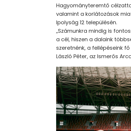
Hagyományteremtő célzattal 
valamint a korlátozások mia
Ipolyság 12 településén.
„Számunkra mindig is fontos
a cél, hiszen a dalaink több
szeretnénk, a fellépéseink 
László Péter, az Ismerős Arc