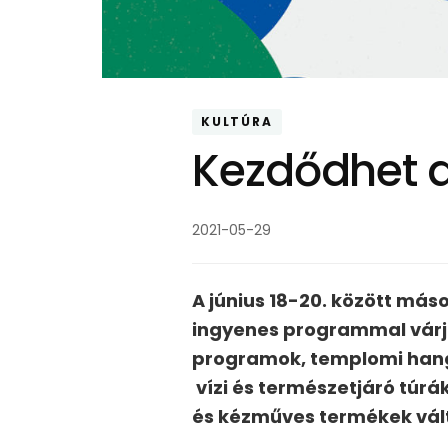
KULTÚRA
Kezdődhet a
2021-05-29
A június 18-20. között más
ingyenes programmal várj
programok, templomi hang
vízi és természetjáró túr
és kézműves termékek válto