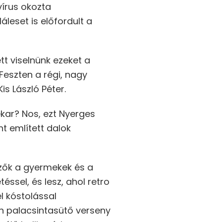
vírus okozta
leset is előfordult a
tt viselnünk ezeket a
yFeszten a régi, nagy
is László Péter.
kar? Nos, ezt Nyerges
nt említett dalok
zők a gyermekek és a
ssel, és lesz, ahol retro
l kóstolással
n palacsintasütő verseny