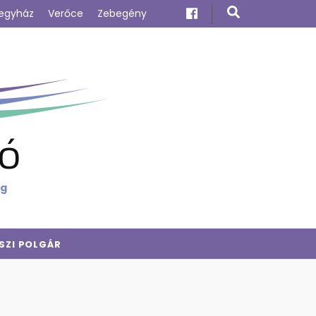
egyház
Verőce
Zebegény
ó
ig
SZI POLGÁR