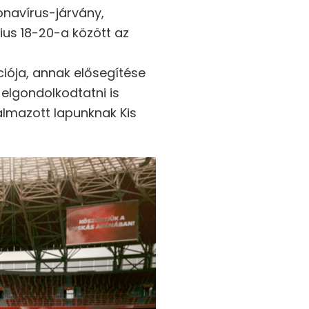
onavírus-járvány,
ius 18-20-a között az
iója, annak elősegítése
 elgondolkodtatni is
almazott lapunknak Kis