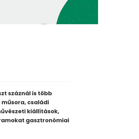
zt száznál is több
 műsora, családi
észeti kiállítások,
ogramokat gasztronómiai