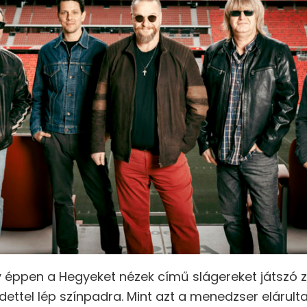
y éppen a Hegyeket nézek című slágereket játszó z
dettel lép színpadra. Mint azt a menedzser elárul