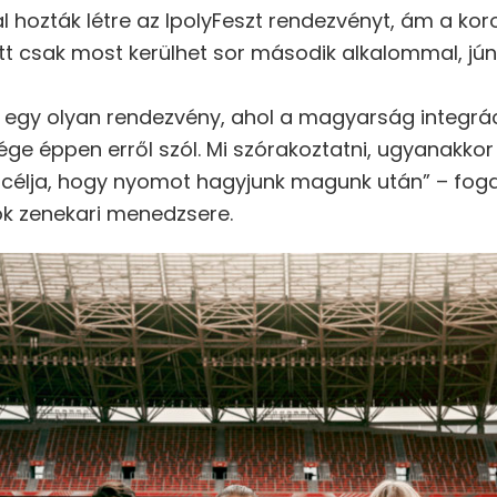
hozták létre az IpolyFeszt rendezvényt, ám a kor
tt csak most kerülhet sor második alkalommal, jún
 egy olyan rendezvény, ahol a magyarság integrác
sége éppen erről szól. Mi szórakoztatni, ugyanakkor
fő célja, hogy nyomot hagyjunk magunk után” – fog
ok zenekari menedzsere.