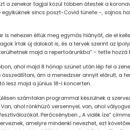
zt a zenekar tagjai közül többen átestek a korona
gyiküknek sincs poszt-Covid tünete –, sajnos halá
 is nehezen éltük meg egymás hiányát, de el kelle
ok írtak új dalokat is, és a tervek szerint az Ipol
kerülhetnek majd a repertoárunkba” – tette hozzá K
bon, ahol majd 8 hónap szünet után lép fel a zene
összeállítani, ám a menedzser annyit elárult, a fe
ó lesz majd a június 18-i koncerten.
pülésen számtalan programmal készülnek a szerve
Van, ahol rönkhúzó versennyel, van, ahol vályogveté
esztiválozókat. Perőcsényben „ A vidék íze” címme
erveznek, amelyre mindenki nevezhet, ezt követőe