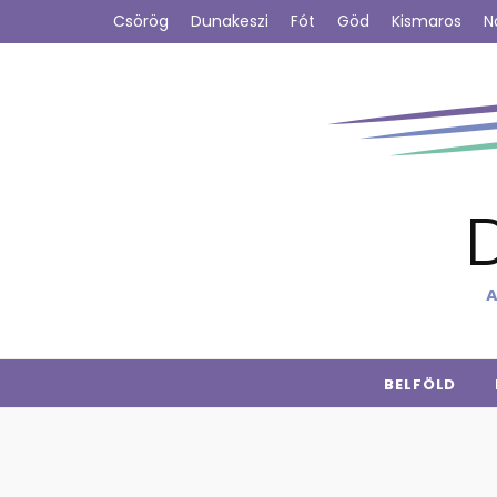
Csörög
Dunakeszi
Fót
Göd
Kismaros
N
A
BELFÖLD