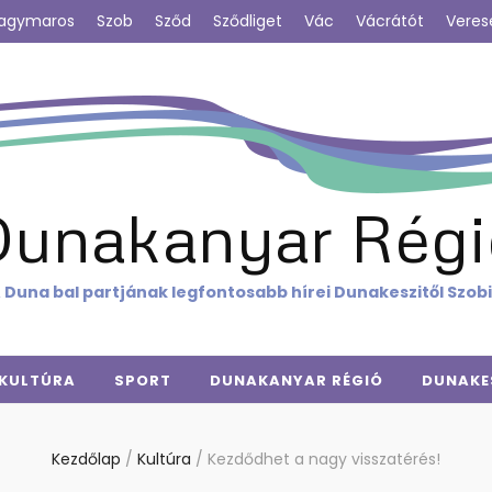
agymaros
Szob
Sződ
Sződliget
Vác
Vácrátót
Veres
Dunakanyar Régi
 Duna bal partjának legfontosabb hírei Dunakeszitől Szob
KULTÚRA
SPORT
DUNAKANYAR RÉGIÓ
DUNAKE
Kezdőlap
/
Kultúra
/
Kezdődhet a nagy visszatérés!