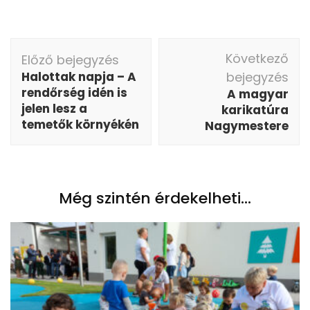
Bejegyzés
Következő
Előző bejegyzés
navigáció
Halottak napja – A
bejegyzés
rendőrség idén is
A magyar
jelen lesz a
karikatúra
temetők környékén
Nagymestere
Még szintén érdekelheti...