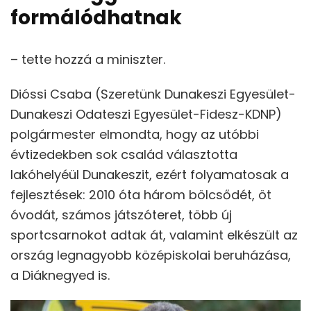
formálódhatnak
– tette hozzá a miniszter.
Dióssi Csaba (Szeretünk Dunakeszi Egyesület-
Dunakeszi Odateszi Egyesület-Fidesz-KDNP)
polgármester elmondta, hogy az utóbbi
évtizedekben sok család választotta
lakóhelyéül Dunakeszit, ezért folyamatosak a
fejlesztések: 2010 óta három bölcsődét, öt
óvodát, számos játszóteret, több új
sportcsarnokot adtak át, valamint elkészült az
ország legnagyobb középiskolai beruházása,
a Diáknegyed is.