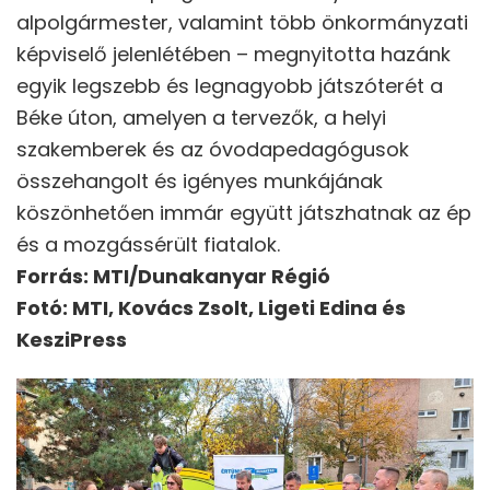
alpolgármester, valamint több önkormányzati
képviselő jelenlétében – megnyitotta hazánk
egyik legszebb és legnagyobb játszóterét a
Béke úton, amelyen a tervezők, a helyi
szakemberek és az óvodapedagógusok
összehangolt és igényes munkájának
köszönhetően immár együtt játszhatnak az ép
és a mozgássérült fiatalok.
Forrás: MTI/Dunakanyar Régió
Fotó: MTI, Kovács Zsolt, Ligeti Edina és
KesziPress