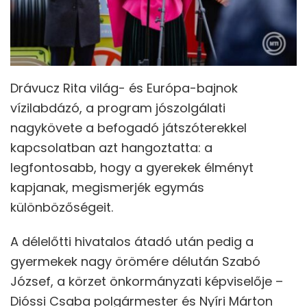
Drávucz Rita világ- és Európa-bajnok
vízilabdázó, a program jószolgálati
nagykövete a befogadó játszóterekkel
kapcsolatban azt hangoztatta: a
legfontosabb, hogy a gyerekek élményt
kapjanak, megismerjék egymás
különbözőségeit.
A délelőtti hivatalos átadó után pedig a
gyermekek nagy örömére délután Szabó
József, a körzet önkormányzati képviselője –
Dióssi Csaba polgármester és Nyíri Márton