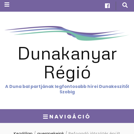
Dunakanyar
Régió
A Duna bal partjának legfontosabb hírei Dunakeszitől
Szobig
NAVIGÁCIÓ
Kezdőlap
/
gyermekeink
/
Befogadó játszótér épült